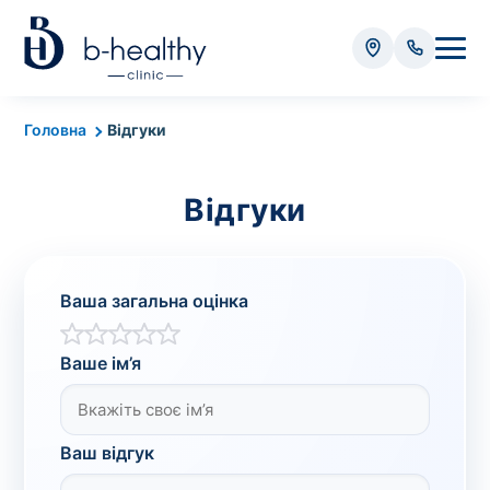
Аналізи
Головна
Відгуки
* Додатково оплачується (залежно від виду аналізу):
Відгуки
Вартість забору крові - 50 грн
Вартість забору біоматеріалу (крім крові) - від
35 грн
Ваша загальна оцінка
Всього:
0
грн
Ваше ім’я
Ваш відгук
Попередній запис на дослідження не
потрібний. Виняток становлять мазки та