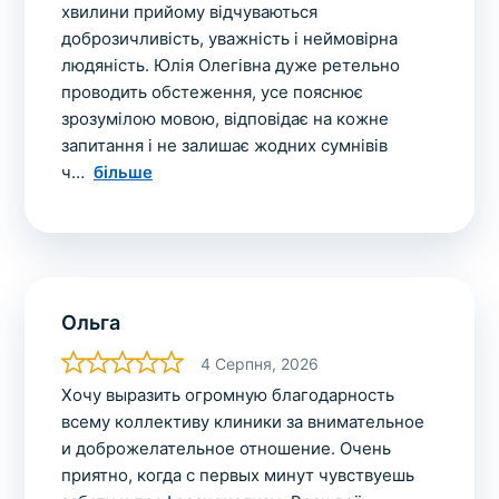
Вибрати клініку
хвилини прийому відчуваються
доброзичливість, уважність і неймовірна
людяність. Юлія Олегівна дуже ретельно
проводить обстеження, усе пояснює
зрозумілою мовою, відповідає на кожне
Оформити замовлення
запитання і не залишає жодних сумнівів
ч
більше
Якщо ви не знаєте, які аналізи вам необхідні,
запишіться до лікаря
на консультацію .
* Адміністрація клініки вживає всіх заходів для
своєчасного оновлення розміщеного на сайті прайс-
листа. Проте, щоб уникнути можливих непорозумінь,
Ольга
рекомендуємо уточнювати вартість та терміни
4 Серпня, 2026
виконання досліджень за телефонами, вказаними на
Хочу выразить огромную благодарность
сайті.
всему коллективу клиники за внимательное
и доброжелательное отношение. Очень
приятно, когда с первых минут чувствуешь