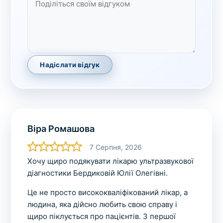
зіскрібки. Взяття біоматеріалу для них
виконує лікар – необхідий
запис до фахівця
.
Аналіз вдома
Надіслати відгук
Зберегти
Ваше ім'я
*
Віра Ромашова
7 Серпня, 2026
Хочу щиро подякувати лікарю ультразвукової
Номер телефону
діагностики Бердиковій Юлії Олегівні.
*
Це не просто висококваліфікований лікар, а
людина, яка дійсно любить свою справу і
щиро піклується про пацієнтів. З першої