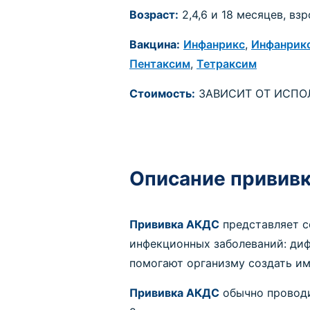
Возраст:
2,4,6 и 18 месяцев, вз
Вакцина:
Инфанрикс
,
Инфанрик
Пентаксим
,
Тетраксим
Стоимость:
ЗАВИСИТ ОТ ИСПО
Описание привив
Прививка АКДС
представляет с
инфекционных заболеваний: диф
помогают организму создать им
Прививка АКДС
обычно проводи