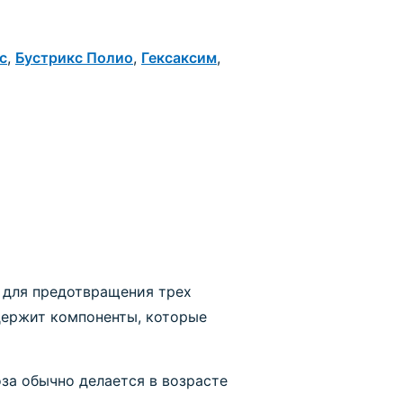
с
,
Бустрикс Полио
,
Гексаксим
,
 для предотвращения трех
держит компоненты, которые
за обычно делается в возрасте