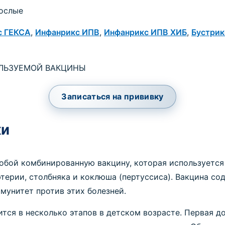
рослые
с ГЕКСА
,
Инфанрикс ИПВ
,
Инфанрикс ИПВ ХИБ
,
Бустрик
ЛЬЗУЕМОЙ ВАКЦИНЫ
Записаться на прививку
ки
обой комбинированную вакцину, которая используется
терии, столбняка и коклюша (пертуссиса). Вакцина со
мунитет против этих болезней.
тся в несколько этапов в детском возрасте. Первая до