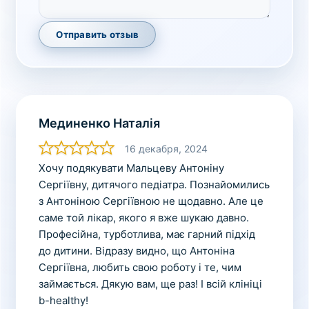
Отправить отзыв
Мединенко Наталія
16 декабря, 2024
Хочу подякувати Мальцеву Антоніну
Сергіївну, дитячого педіатра. Познайомились
з Антоніною Сергіївною не щодавно. Але це
саме той лікар, якого я вже шукаю давно.
Професійна, турботлива, має гарний підхід
до дитини. Відразу видно, що Антоніна
Сергіївна, любить свою роботу і те, чим
займається. Дякую вам, ще раз! І всій клініці
b-healthy!