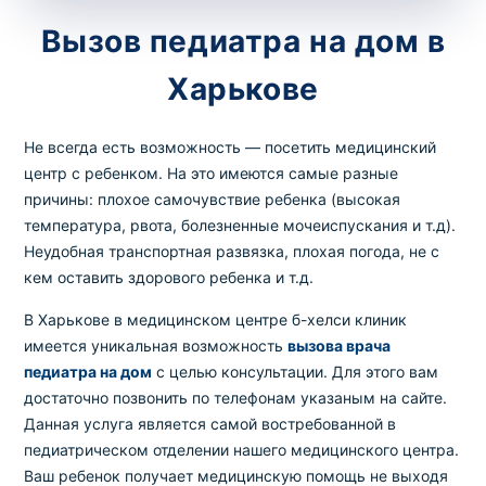
потрібний. Виняток становлять мазки та
Вызов педиатра на дом в
зіскрібки. Взяття біоматеріалу для них
виконує лікар – необхідий
запись к
Харькове
специалисту
.
Не всегда есть возможность — посетить медицинский
Анализ на дому
центр с ребенком. На это имеются самые разные
причины: плохое самочувствие ребенка (высокая
Сохранить
температура, рвота, болезненные мочеиспускания и т.д).
Неудобная транспортная развязка, плохая погода, не с
кем оставить здорового ребенка и т.д.
Ваше имя
*
В Харькове в медицинском центре б-хелси клиник
имеется уникальная возможность
вызова врача
педиатра на дом
с целью консультации. Для этого вам
достаточно позвонить по телефонам указаным на сайте.
Данная услуга является самой востребованной в
Номер телефона
*
педиатрическом отделении нашего медицинского центра.
Ваш ребенок получает медицинскую помощь не выходя