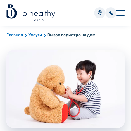
Анализы
Главная
Услуги
Вызов педиатра на дом
* Оплачивается дополнительно (в зависимости от вида
анализа):
Стоимость забора крови - 50 грн
Стоимость забора биоматериала (кроме
крови) – от 35 грн
Итого:
0
грн
Попередній запис на дослідження не