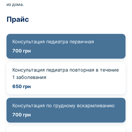
из дома.
Выбрать клинику
Прайс
Консультация педиатра первичная
Оформить заказ
700 грн
Если вы не знаете, какие анализы вам
необходимы,
запишитесь к врачу
на
Консультация педиатра повторная в течение
консультацию .
1 заболевания
650 грн
* Администрация клиники принимает все меры для
своевременного обновления размещённого на сайте
Консультация по грудному вскармливанию
прайс-листа. Однако, чтобы избежать возможных
недоразумений, рекомендуем уточнять стоимость и
700 грн
сроки выполнения исследований по телефонам,
указанным на сайте.