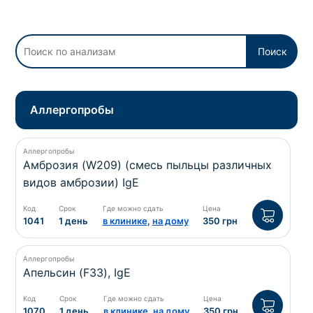
потрібний. Виняток становлять мазки та
зіскрібки. Взяття біоматеріалу для них
виконує лікар – необхідий
запись к
Поиск
специалисту
.
Анализ на дому
Аллергопробы
Сохранить
Аллергопробы
Амброзия (W209) (смесь пыльцы различных
видов амброзии) IgE
Ваше имя
*
Код
Срок
Где можно сдать
Цена
1041
1 день
в клинике
,
на дому
350 грн
Аллергопробы
Апельсин (F33), IgE
Номер телефона
*
Код
Срок
Где можно сдать
Цена
1070
1 день
в клинике
,
на дому
350 грн