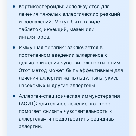
Кортикостероиды: используются для
Код
Срок
Где можно сдать
Цена
лечения тяжелых аллергических реакций
1081
1 день
в клинике
,
на дому
350 грн
и воспалений. Могут быть в виде
таблеток, инъекций, мазей или
Аллергопробы
ингаляторов.
Смесь аллергенов (перья) домашних птиц
(EP71) (IgE, общий ответ по смеси EP71):
Иммунная терапия: заключается в
гусиные перья (E70), куриные перья (E85),
постепенном введении аллергенов с
утиные перья (E86), индюшиные перья (E89)
целью снижения чувствительности к ним.
Этот метод может быть эффективным для
Код
Срок
Где можно сдать
Цена
лечения аллергии на пыльцу, пыль, укусы
1037
1 день
в клинике
,
на дому
350 грн
насекомых и другие аллергены.
Аллергопробы
Аллерген-специфическая иммунотерапия
Смесь аллергенов (пыльца) деревьев (TP9)
(АСИТ): длительное лечение, которое
(IgE, общий ответ по смеси Тр9): ольха (T2),
помогает снизить чувствительность к
лещина (Т4), ива (T12), береза (Т3), дуб (T7)
аллергенам и предотвратить рецидивы
аллергии.
Код
Срок
Где можно сдать
Цена
1039
1 день
в клинике
,
на дому
350 грн