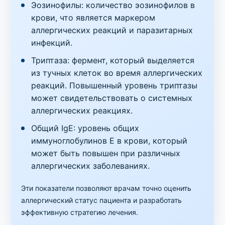
Эозинофилы: количество эозинофилов в
зерновых, орехов, (эпителий/шерсть/моча)
крови, что является маркером
животных, перья домашних птиц. глютен)
аллергических реакций и паразитарных
инфекций.
Код
Срок
Где можно сдать
Цена
1034
1 день
в клинике
,
на дому
4095 грн
Триптаза: фермент, который выделяется
из тучных клеток во время аллергических
Аллергопробы
реакций. Повышенный уровень триптазы
Пакет № 6.3.9. Основная скрининговая панель
может свидетельствовать о системных
(69 аллергенов +Иммуноглобулин Е общий)
аллергических реакциях.
Код
Срок
Где можно сдать
Цена
Общий IgE: уровень общих
1084
1 день
в клинике
,
на дому
6870 грн
иммуноглобулинов E в крови, который
может быть повышен при различных
Аллергопробы
Перья волнистого попугая (E78), IgE
аллергических заболеваниях.
Код
Срок
Где можно сдать
Цена
Эти показатели позволяют врачам точно оценить
1057
1 день
в клинике
,
на дому
350 грн
аллергический статус пациента и разработать
эффективную стратегию лечения.
Аллергопробы