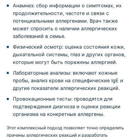
Анамнез: сбор информации о симптомах, их
продолжительности, частоте и связи с
Аллергопробы
Пыльца овсяницы луговой (G4), IgE
потенциальными аллергенами. Врач также
может спросить о наличии аллергических
Код
Срок
Где можно сдать
Цена
заболеваний в семье.
98109
1 день
в клинике
,
на дому
350 грн
Физический осмотр: оценка состояния кожи,
дыхательной системы, глаз и других органов,
Аллергопробы
Пыльца ольхи (T2), IgE
которые могут быть поражены аллергией.
Код
Лабораторные анализы: включают кожные
Срок
Где можно сдать
Цена
98113
1 день
в клинике
,
на дому
350 грн
пробы, анализ крови на специфические IgE и
другие показатели аллергических реакций.
Аллергопробы
Провокационные тесты: проводятся для
Пыльца пажитницы многолетней (райграс)
подтверждения диагноза и оценки реакции
(G5), IgE
организма на конкретные аллергены.
Код
Срок
Где можно сдать
Цена
1069
1 день
в клинике
,
на дому
350 грн
Этот комплексный подход позволяет точно определить
причины аллергических реакций и разработать