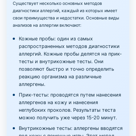
Клубника (F44), IgE
Существует несколько основных методов
диагностики аллергий, каждый из которых имеет
Код
Срок
Где можно сдать
Цена
свои преимущества и недостатки. Основные виды
1078
1 день
в клинике
,
на дому
350 грн
анализов на аллергии включают:
Аллергопробы
Кожные пробы: один из самых
Курица (F83), IgE
распространенных методов диагностики
аллергий. Кожные пробы делятся на прик-
Код
Срок
Где можно сдать
Цена
1074
1 день
в клинике
,
на дому
350 грн
тесты и внутрикожные тесты. Они
позволяют быстро и точно определить
Аллергопробы
реакцию организма на различные
Лидокаин, IgE
аллергены.
Код
Срок
Где можно сдать
Цена
Прик-тесты: проводятся путем нанесения
98233
6 дней
в клинике
,
на дому
400 грн
аллергенов на кожу и нанесения
неглубоких проколов. Результаты теста
Аллергопробы
можно получить уже через 15-20 минут.
Лимон (F208), IgE
Внутрикожные тесты: аллергены вводятся
Код
Срок
Где можно сдать
Цена
под кожу с помощью иглы. Этот метод