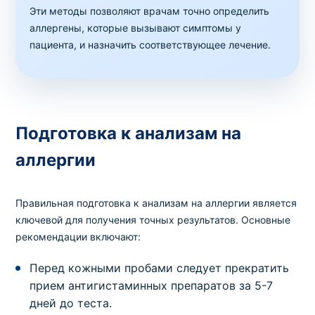
Морковь (F31), IgE
Эти методы позволяют врачам точно определить
аллергены, которые вызывают симптомы у
Код
Срок
Где можно сдать
Цена
пациента, и назначить соответствующее лечение.
1058
1 день
в клинике
,
на дому
350 грн
Аллергопробы
Пакет № 6.3.10. Ингаляционная аллерго
панель (смеси аллергенов: плесени
Подготовка к анализам на
MP1,клещей домашней пыли DP1,перья
домашних птиц EP71,(эпителий/шерсть/моча)
аллергии
животных EP2,пыльца деревьев TP9,пыльца
трав WP1,пыльца амброзии W209,перья
Правильная подготовка к анализам на аллергии является
волнистого попугая E78)
ключевой для получения точных результатов. Основные
Код
Срок
Где можно сдать
Цена
рекомендации включают:
1031
1 день
в клинике
,
на дому
2520 грн
Перед кожными пробами следует прекратить
прием антигистаминных препаратов за 5-7
Аллергопробы
Пакет № 6.3.12. FOX-тест (Food Xplorer)
дней до теста.