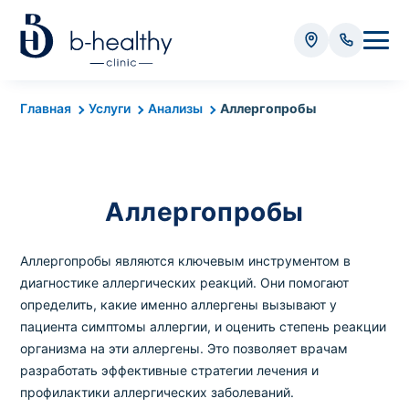
Анализы
Главная
Услуги
Анализы
Аллергопробы
* Оплачивается дополнительно (в зависимости от вида
анализа):
Стоимость забора крови - 50 грн
Аллергопробы
Стоимость забора биоматериала (кроме
крови) – от 35 грн
Аллергопробы являются ключевым инструментом в
диагностике аллергических реакций. Они помогают
определить, какие именно аллергены вызывают у
Итого:
0
грн
пациента симптомы аллергии, и оценить степень реакции
организма на эти аллергены. Это позволяет врачам
разработать эффективные стратегии лечения и
профилактики аллергических заболеваний.
Попередній запис на дослідження не