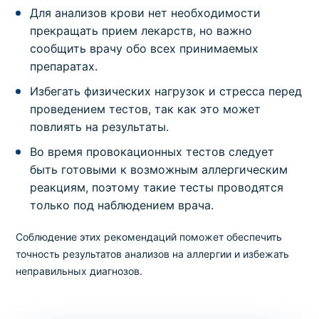
(полуколичественный тест для определения
Для анализов крови нет необходимости
IgG-зависимой гиперчувствительности к 286
прекращать прием лекарств, но важно
продуктам питания)
сообщить врачу обо всех принимаемых
Код
препаратах.
Срок
Где можно сдать
Цена
98238
6 дней
в клинике
,
на дому
6700 грн
Избегать физических нагрузок и стресса перед
проведением тестов, так как это может
Аллергопробы
повлиять на результаты.
Пакет № 6.3.5. ALEX2 тест (молекулярный
анализ на 295 аллергенов, антитела IgE)
Во время провокационных тестов следует
быть готовыми к возможным аллергическим
Код
Срок
Где можно сдать
Цена
951
реакциям, поэтому такие тесты проводятся
6 дней
в клинике
,
на дому
5700 грн
только под наблюдением врача.
Аллергопробы
Соблюдение этих рекомендаций поможет обеспечить
Пакет № 6.3.6. Пищевая аллерго панель
точность результатов анализов на аллергии и избежать
(смесь морепродуктов, смесь орехов, смесь
неправильных диагнозов.
мяса, смесь зерновых культур, смесь
фруктов, смесь овощей, белок куриного
яйца, желток куриного яйца, соевые бобы,