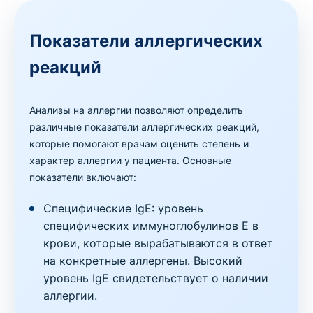
молоко коровье, шоколад, глютен (глиадин))
Код
Срок
Где можно сдать
Цена
Показатели аллергических
1032
1 день
в клинике
,
на дому
3780 грн
реакций
Аллергопробы
Пакет № 6.3.7. Педиатрическая аллерго
Анализы на аллергии позволяют определить
панель (смеси: плесени, клещей домашней
различные показатели аллергических реакций,
пыли, фруктов, овощей, мяса. шоколад,
которые помогают врачам оценить степень и
желток и белок куриного яйца, молоко
характер аллергии у пациента. Основные
коровье, эпителий кошки и собаки, глютен)
показатели включают:
Код
Срок
Где можно сдать
Цена
1033
Специфические IgE: уровень
1 день
в клинике
,
на дому
3720 грн
специфических иммуноглобулинов E в
крови, которые вырабатываются в ответ
Аллергопробы
Пакет № 6.3.8. Аллерго панель Скрининг
на конкретные аллергены. Высокий
(смеси: пыльцы трав,деревьев,амброзии,
уровень IgE свидетельствует о наличии
клещей домашней пыли,плесени,
аллергии.
фруктов,овощей, морепродуктов,мяса,