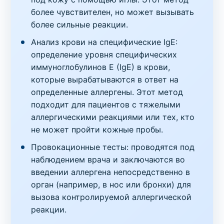
1095
1 день
в клинике
,
на дому
350 грн
более чувствителен, но может вызывать
более сильные реакции.
Аллергопробы
Мед (F247), IgE
Анализ крови на специфические IgE:
определение уровня специфических
Код
Срок
Где можно сдать
Цена
иммуноглобулинов E (IgE) в крови,
1077
1 день
в клинике
,
на дому
350 грн
которые вырабатываются в ответ на
определенные аллергены. Этот метод
Аллергопробы
Мепивакаин, IgE
подходит для пациентов с тяжелыми
аллергическими реакциями или тех, кто
Код
Срок
Где можно сдать
Цена
не может пройти кожные пробы.
98236
6 дней
в клинике
,
на дому
400 грн
Провокационные тесты: проводятся под
наблюдением врача и заключаются во
Аллергопробы
Молоко коровье (F2), IgE
введении аллергена непосредственно в
орган (например, в нос или бронхи) для
Код
Срок
Где можно сдать
Цена
1053
1 день
в клинике
,
на дому
350 грн
вызова контролируемой аллергической
реакции.
Аллергопробы