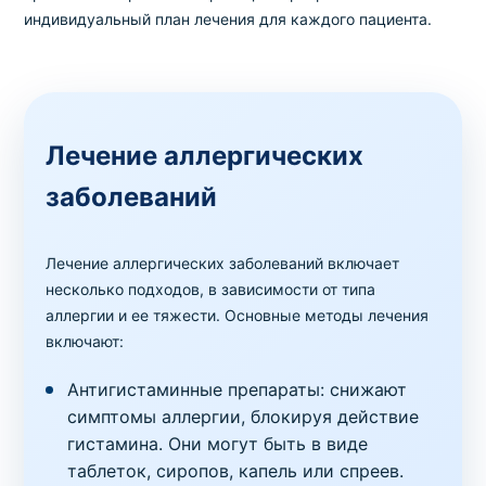
Аллергопробы
индивидуальный план лечения для каждого пациента.
Пыльца полыни горькой (W5), IgE
Код
Срок
Где можно сдать
Цена
98115
1 день
в клинике
,
на дому
350 грн
Лечение аллергических
Аллергопробы
Пыльца свинороя пальчатого (пальчатника)
заболеваний
(G2), IgE
Код
Срок
Где можно сдать
Цена
1068
1 день
в клинике
,
на дому
350 грн
Лечение аллергических заболеваний включает
несколько подходов, в зависимости от типа
аллергии и ее тяжести. Основные методы лечения
Аллергопробы
Пыльца тимофеевки луговой (G6), IgE
включают:
Код
Срок
Где можно сдать
Цена
Антигистаминные препараты: снижают
1080
1 день
в клинике
,
на дому
350 грн
симптомы аллергии, блокируя действие
гистамина. Они могут быть в виде
Аллергопробы
таблеток, сиропов, капель или спреев.
Пыльца тополя пирамидального (T14), IgE