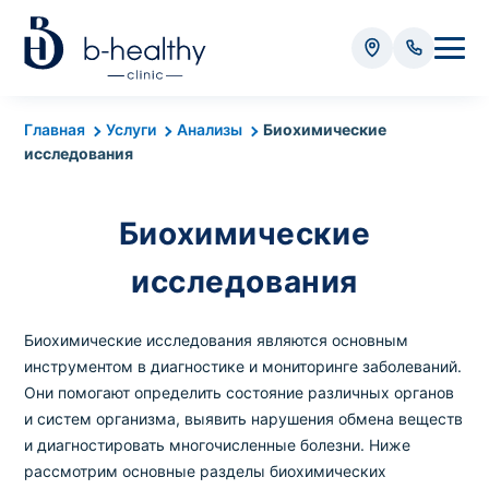
Анализы
Главная
Услуги
Анализы
Биохимические
исследования
* Оплачивается дополнительно (в зависимости от вида
анализа):
Биохимические
Стоимость забора крови - 50 грн
Стоимость забора биоматериала (кроме
исследования
крови) – от 35 грн
Биохимические исследования являются основным
инструментом в диагностике и мониторинге заболеваний.
Итого:
0
грн
Они помогают определить состояние различных органов
и систем организма, выявить нарушения обмена веществ
и диагностировать многочисленные болезни. Ниже
рассмотрим основные разделы биохимических
Попередній запис на дослідження не