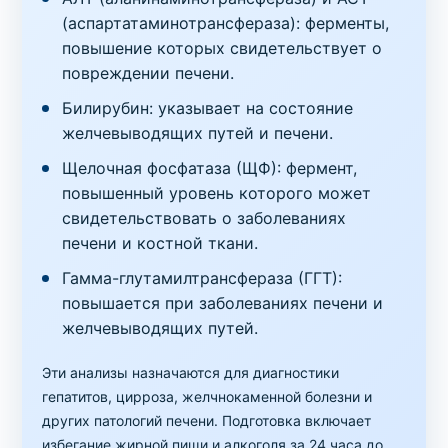
5
1 день
в клинике
,
на дому
810 грн
(аспартатаминотрансфераза): ферменты,
повышение которых свидетельствует о
Печеночные пробы
повреждении печени.
Тимоловая проба
Билирубин: указывает на состояние
Код
Срок
Где можно сдать
Цена
82
желчевыводящих путей и печени.
1 день
в клинике
,
на дому
150 грн
Щелочная фосфатаза (ЩФ): фермент,
Печеночные пробы
повышенный уровень которого может
Щелочная фосфатаза
свидетельствовать о заболеваниях
печени и костной ткани.
Код
Срок
Где можно сдать
Цена
250
1 день
в клинике
,
на дому
150 грн
Гамма-глутамилтрансфераза (ГГТ):
повышается при заболеваниях печени и
Белковый обмен и аминокислоты
желчевыводящих путей.
Альбумин
Эти анализы назначаются для диагностики
Код
Срок
Где можно сдать
Цена
253
1 день
в клинике
,
на дому
150 грн
гепатитов, цирроза, желчнокаменной болезни и
других патологий печени. Подготовка включает
избегание жирной пищи и алкоголя за 24 часа до
Белковый обмен и аминокислоты