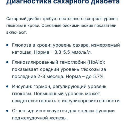
Диагностика сахарного диабета
Тропонин I cito–test (качественно)
Код
Срок
Где можно сдать
Цена
Сахарный диабет требует постоянного контроля уровня
1062
1 день
в клинике
,
на дому
200 грн
глюкозы в крови. Основные биохимические показатели
включают:
Печеночные пробы
АЛТ
Глюкоза в крови: уровень сахара, измеряемый
натощак. Норма – 3.3-5.5 ммоль/л.
Код
Срок
Где можно сдать
Цена
83
1 день
в клинике
,
на дому
150 грн
Гликозилированный гемоглобин (HbA1c):
показывает средний уровень глюкозы за
Печеночные пробы
последние 2-3 месяца. Норма – до 5.7%.
Альфа-1-антитрипсин
Инсулин: гормон, регулирующий уровень
Код
Срок
Где можно сдать
Цена
глюкозы. Повышенный уровень может
955
13 дней
в клинике
,
на дому
550 грн
свидетельствовать о инсулинорезистентности.
С-пептид: используется для оценки функции
Печеночные пробы
АСТ
поджелудочной железы.
Код
Срок
Где можно сдать
Цена