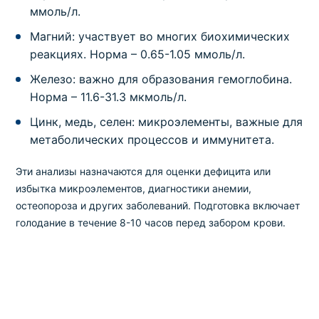
ммоль/л.
80
1 день
в клинике
,
на дому
300 грн
Магний: участвует во многих биохимических
Диагностика нарушений углеводного обмена
реакциях. Норма – 0.65-1.05 ммоль/л.
Содержание глюкозы в моче (моча суточная)
Железо: важно для образования гемоглобина.
Код
Срок
Где можно сдать
Цена
Норма – 11.6-31.3 мкмоль/л.
78
1 день
в клинике
,
на дому
150 грн
Цинк, медь, селен: микроэлементы, важные для
метаболических процессов и иммунитета.
Диагностика нарушений углеводного обмена
Содержание глюкозы в сыворотке крови
Эти анализы назначаются для оценки дефицита или
Код
Срок
Где можно сдать
Цена
избытка микроэлементов, диагностики анемии,
3
1 день
в клинике
,
на дому
150 грн
остеопороза и других заболеваний. Подготовка включает
голодание в течение 8-10 часов перед забором крови.
Диагностика нарушений углеводного обмена
Содержание глюкозы в цельной капиллярной
крови
Код
Срок
Где можно сдать
Цена
4
1 день
в клинике
,
на дому
150 грн