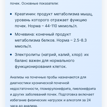
Код
Срок
Где можно сдать
Цена
почек. Основные показатели:
81
1 день
в клинике
,
на дому
250 грн
Креатинин: продукт метаболизма мышц,
Диагностика нарушений углеводного обмена
уровень которого отражает функцию
Гликированный гемоглобин ( HbA1c )
почек. Норма – 44-110 мкмоль/л.
Код
Срок
Где можно сдать
Цена
Мочевина: конечный продукт
9
11 дней
в клинике
,
на дому
300 грн
метаболизма белков. Норма – 2.5-8.3
ммоль/л.
Диагностика нарушений углеводного обмена
Глутаминовая декарбоксилаза (GADA),
Электролиты (натрий, калий, хлор): их
антитела IgG
баланс важен для нормального
функционирования клеток.
Код
Срок
Где можно сдать
Цена
953
7 дней
в клинике
,
на дому
890 грн
Анализы на почечные пробы назначаются для
диагностики хронической почечной
Диагностика нарушений углеводного обмена
недостаточности, гломерулонефрита, пиелонефрита
Глюкозотолерантный тест (нагрузка
и других заболеваний почек. Подготовка включает
глюкозой) (из вены, для беременных)
избегание физических нагрузок и алкоголя за 24
часа до анализа.
Код
Срок
Где можно сдать
Цена