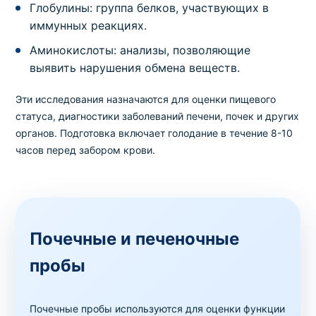
249
Глобулины: группа белков, участвующих в
1 день
в клинике
,
на дому
150 грн
иммунных реакциях.
Белковый обмен и аминокислоты
Аминокислоты: анализы, позволяющие
Пакет № 2.3.1 Протеинограмма (общ.белок,
выявить нарушения обмена веществ.
альбумин, белковые фракции)
Эти исследования назначаются для оценки пищевого
Код
Срок
Где можно сдать
Цена
889
2311 дней
в клинике
,
на дому
470 грн
статуса, диагностики заболеваний печени, почек и других
органов. Подготовка включает голодание в течение 8-10
часов перед забором крови.
Белковый обмен и аминокислоты
Сывороточно-асцитический альбуминовый
градиент (СААГ)
Код
Срок
Где можно сдать
Цена
98148
1 день
в клинике
,
на дому
300 грн
Почечные и печеночные
пробы
Диагностика нарушений углеводного обмена
Альбумин в моче (моча утренняя, моча
суточная) (Микроальбуминурия, МАУ)
Почечные пробы используются для оценки функции