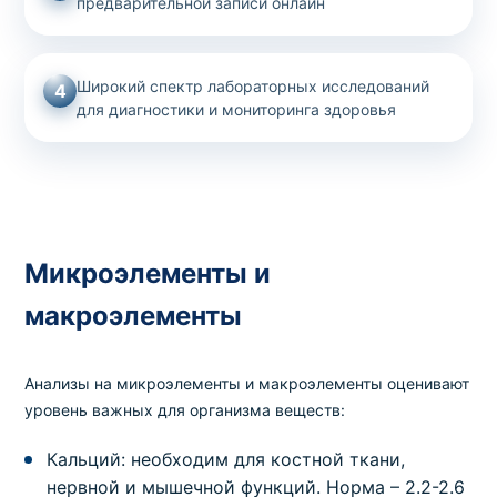
предварительной записи онлайн
Диагностика нарушений углеводного обмена
Пакет № 2.1.1 Профилактика сахарного
диабета (инсулин, гликированный гемоглобин,
Широкий спектр лабораторных исследований
4
глюкоза (сыворотка))
для диагностики и мониторинга здоровья
Код
Срок
Где можно сдать
Цена
161
1 дней
в клинике
,
на дому
675 грн
Диагностика нарушений углеводного обмена
Пакет № 2.1.2 Инсулинорезистентность
Микроэлементы и
(глюкоза (сыворотка), инсулин (ЭХЛ), Индекс
HOMA)
макроэлементы
Код
Срок
Где можно сдать
Цена
724
1 день
в клинике
,
на дому
405 грн
Анализы на микроэлементы и макроэлементы оценивают
уровень важных для организма веществ:
Диагностика нарушений углеводного обмена
С-пептид (ЭХЛ)
Кальций: необходим для костной ткани,
нервной и мышечной функций. Норма – 2.2-2.6
Код
Срок
Где можно сдать
Цена