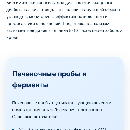
Биохимические анализы для диагностики сахарного
84
1 день
в клинике
,
на дому
150 грн
диабета назначаются для выявления нарушений обмена
углеводов, мониторинга эффективности лечения и
Печеночные пробы
профилактики осложнений. Подготовка к анализам
Билирубин общий
включает голодание в течение 8-10 часов перед забором
Код
Срок
Где можно сдать
Цена
крови.
85
1 день
в клинике
,
на дому
150 грн
Печеночные пробы
Билирубин прямой
Печеночные пробы и
Код
Срок
Где можно сдать
Цена
86
1 день
в клинике
,
на дому
150 грн
ферменты
Печеночные пробы
Пакет № 2.2.1 Печеночные пробы (АЛТ, АСТ,
Печеночные пробы оценивают функцию печени и
ГГТ, билирубин прямой и общий, щелочная
помогают выявить заболевания этого органа.
фосфатаза)
Основные показатели:
Код
Срок
Где можно сдать
Цена
АЛТ (аланинаминотрансфераза) и АСТ