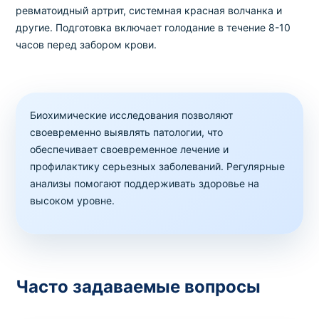
ревматоидный артрит, системная красная волчанка и
Почечные пробы
другие. Подготовка включает голодание в течение 8-10
Креатинин
часов перед забором крови.
Код
Срок
Где можно сдать
Цена
93
1 день
в клинике
,
на дому
150 грн
Почечные пробы
Биохимические исследования позволяют
Креатинин в моче (моча утренняя, моча
своевременно выявлять патологии, что
суточная)
обеспечивает своевременное лечение и
профилактику серьезных заболеваний. Регулярные
Код
Срок
Где можно сдать
Цена
352
1 день
в клинике
,
на дому
160 грн
анализы помогают поддерживать здоровье на
высоком уровне.
Почечные пробы
Мочевая кислота
Код
Срок
Где можно сдать
Цена
94
1 день
в клинике
,
на дому
150 грн
Часто задаваемые вопросы
Почечные пробы