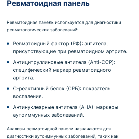
Ревматоидная панель
Диагностика нарушений углеводного обмена
Тирозинфосфатаза, антитела IgG
Ревматоидная панель используется для диагностики
Код
Срок
Где можно сдать
Цена
ревматологических заболеваний:
952
7 дней
в клинике
,
на дому
1450 грн
Ревматоидный фактор (РФ): антитела,
присутствующие при ревматоидном артрите.
Почечные пробы
Альбумин/креатинин соотношение (моча
Антицитруллиновые антитела (Anti-CCP):
утренняя)
специфический маркер ревматоидного
Код
Срок
Где можно сдать
Цена
артрита.
451
1 день
в клинике
,
на дому
340 грн
С-реактивный белок (СРБ): показатель
воспаления.
Почечные пробы
Клубочковая фильтрация CKD-EPI (креатинин,
Антинуклеарные антитела (АНА): маркеры
расчет скорости клубочковой фильтрации)
аутоиммунных заболеваний.
Код
Срок
Где можно сдать
Цена
Анализы ревматоидной панели назначаются для
814
1 день
в клинике
,
на дому
220 грн
диагностики аутоиммунных заболеваний, таких как