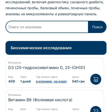
исследований, включая диагностику сахарного диабета,
потрібний. Виняток становлять мазки та
печеночные пробы, белковый обмен, почечные пробы,
зіскрібки. Взяття біоматеріалу для них
анализы на микроэлементы и ревматоидную панель.
виконує лікар – необхідий
запись к
специалисту
.
Поиск
Анализ на дому
Биохимические исследования
Сохранить
Витамины
D3 (25-гидроксивитамин D, 25-(OH)D)
Ваше имя
*
Код
Срок
Где можно сдать
Цена
409
1 дней
в клинике
,
на дому
540 грн
Витамины
Номер телефона
*
Витамин B9 (Фолиевая кислота)
Код
Срок
Где можно сдать
Цена