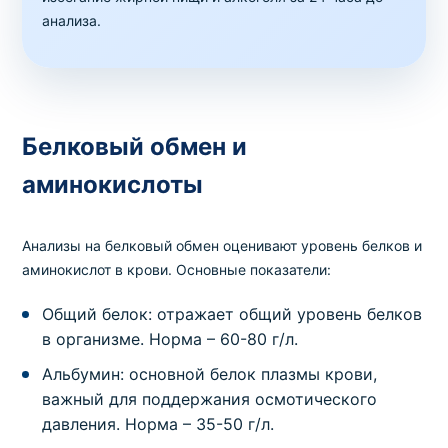
Белковые фракции
анализа.
Код
Срок
Где можно сдать
Цена
251
1 день
в клинике
,
на дому
220 грн
Белковый обмен и аминокислоты
Белковый обмен и
Белок в суточной моче
аминокислоты
Код
Срок
Где можно сдать
Цена
212
1 день
в клинике
,
на дому
150 грн
Анализы на белковый обмен оценивают уровень белков и
Белковый обмен и аминокислоты
аминокислот в крови. Основные показатели:
Гомоцистеин
Код
Общий белок: отражает общий уровень белков
Срок
Где можно сдать
Цена
362
2 дня
в клинике
,
на дому
500 грн
в организме. Норма – 60-80 г/л.
Альбумин: основной белок плазмы крови,
Белковый обмен и аминокислоты
важный для поддержания осмотического
Общий белок
давления. Норма – 35-50 г/л.
Код
Срок
Где можно сдать
Цена