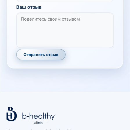
98
1 день
в клинике
,
на дому
150 грн
Ваш отзыв
Ферменты
КФК (креатинкиназа) (МВ) – фракция
Код
Срок
Где можно сдать
Цена
100
1 день
в клинике
,
на дому
265 грн
Ферменты
Отправить отзыв
КФК (креатинкиназа) общая (КК, КФК)
Код
Срок
Где можно сдать
Цена
390
1 день
в клинике
,
на дому
150 грн
Ферменты
ЛДГ (лактатдегидрогеназа)
Код
Срок
Где можно сдать
Цена
99
1 день
в клинике
,
на дому
150 грн
Ферменты