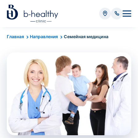
Анализы
Главная
Направления
Семейная медицина
* Оплачивается дополнительно (в зависимости от вида
анализа):
Стоимость забора крови - 50 грн
Стоимость забора биоматериала (кроме
крови) – от 35 грн
Итого:
0
грн
Попередній запис на дослідження не