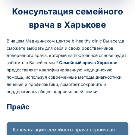
потрібний. Виняток становлять мазки та
Консультация семейного
зіскрібки. Взяття біоматеріалу для них
виконує лікар – необхідий
запись к
врача в Харькове
специалисту
.
В нашем Медицинском центре b-healthy clinic Вы всегда
Анализ на дому
сможете выбрать для себя и своих родственников
доверенного врача, который на постоянной основе будет
Сохранить
заботить о Вашей семье!
Семейный врач в Харькове
предоставляет квалифицированную медицинскую
помощь, используя современные методы диагностики,
лечения и профилактики, помогает сохранить и
Ваше имя
*
поддерживать общее здоровье всей семьи.
Прайс
Номер телефона
*
Консультация семейного врача первичная