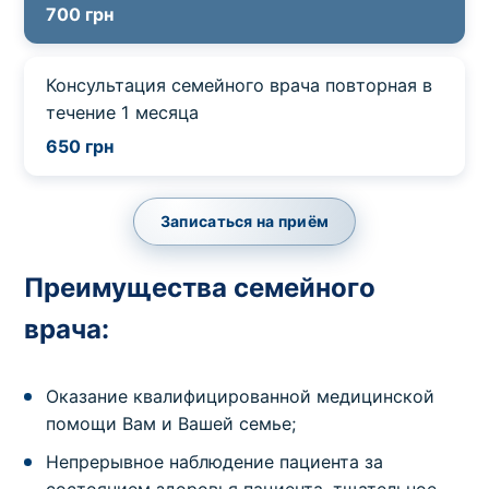
700 грн
Выбрать клинику
Консультация семейного врача повторная в
течение 1 месяца
650 грн
Оформить заказ
Записаться на приём
Если вы не знаете, какие анализы вам
необходимы,
запишитесь к врачу
на
консультацию .
Преимущества семейного
врача:
* Администрация клиники принимает все меры для
своевременного обновления размещённого на сайте
Оказание квалифицированной медицинской
прайс-листа. Однако, чтобы избежать возможных
недоразумений, рекомендуем уточнять стоимость и
помощи Вам и Вашей семье;
сроки выполнения исследований по телефонам,
Непрерывное наблюдение пациента за
указанным на сайте.
состоянием здоровья пациента, тщательное