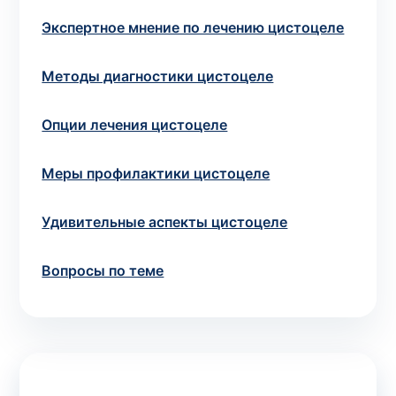
потрібний. Виняток становлять мазки та
Экспертное мнение по лечению цистоцеле
зіскрібки. Взяття біоматеріалу для них
виконує лікар – необхідий
запись к
Методы диагностики цистоцеле
специалисту
.
Опции лечения цистоцеле
Анализ на дому
Меры профилактики цистоцеле
Сохранить
Удивительные аспекты цистоцеле
Ваше имя
*
Вопросы по теме
Номер телефона
*