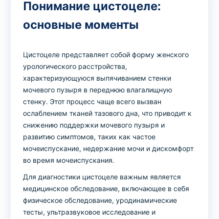
Понимание цистоцеле:
основные моменты
Выбрать клинику
Цистоцеле представляет собой форму женского
урологического расстройства,
характеризующуюся выпячиванием стенки
Оформить заказ
мочевого пузыря в переднюю влагалищную
Если вы не знаете, какие анализы вам
стенку. Этот процесс чаще всего вызван
ослаблением тканей тазового дна, что приводит к
необходимы,
запишитесь к врачу
на
снижению поддержки мочевого пузыря и
консультацию .
развитию симптомов, таких как частое
мочеиспускание, недержание мочи и дискомфорт
* Администрация клиники принимает все меры для
во время мочеиспускания.
своевременного обновления размещённого на сайте
Для диагностики цистоцеле важным является
прайс-листа. Однако, чтобы избежать возможных
недоразумений, рекомендуем уточнять стоимость и
медицинское обследование, включающее в себя
сроки выполнения исследований по телефонам,
физическое обследование, уродинамические
указанным на сайте.
тесты, ультразвуковое исследование и