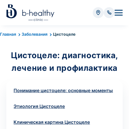
Анализы
Главная
Заболевания
Цистоцеле
* Оплачивается дополнительно (в зависимости от вида
анализа):
Цистоцеле: диагностика,
Стоимость забора крови - 50 грн
лечение и профилактика
Стоимость забора биоматериала (кроме
крови) – от 35 грн
Понимание цистоцеле: основные моменты
Итого:
0
грн
Этиология Цистоцеле
Клиническая картина Цистоцеле
Попередній запис на дослідження не