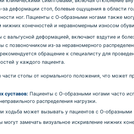
ми клиническими симптомами, включая отклонение вну
-за деформации стоп, болевые ощущения в области гол
ности ног. Пациенты с О-образными ногами также могу
м нижних конечностей и неравномерным износом обуви
 с вальгусной деформацией, включают вздутие и боле
ы с позвоночником из-за неравномерного распределени
 рекомендуется обращение к специалисту для проведе
остей у каждого пациента.
 части стопы от нормального положения, что может п
х суставов:
Пациенты с О-образными ногами часто ис
 неправильного распределения нагрузки.
 ходьба может вызывать у пациентов с О-образными н
 могут замечать визуальное искривление нижних коне