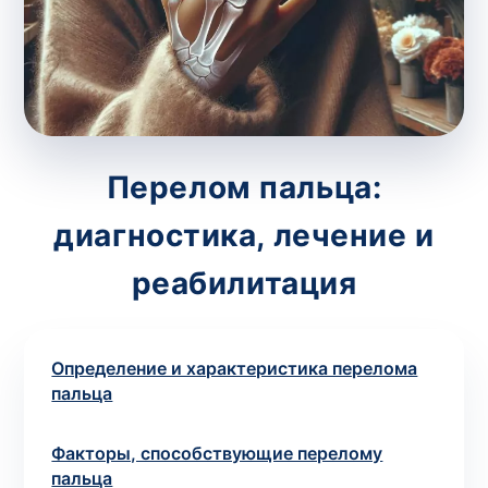
потрібний. Виняток становлять мазки та
зіскрібки. Взяття біоматеріалу для них
виконує лікар – необхідий
запись к
специалисту
.
Анализ на дому
Перелом пальца:
Сохранить
диагностика, лечение и
реабилитация
Ваше имя
*
Определение и характеристика перелома
пальца
Номер телефона
*
Факторы, способствующие перелому
пальца