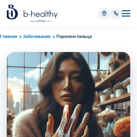
Анализы
Главная
Заболевания
Перелом пальца
* Оплачивается дополнительно (в зависимости от вида
анализа):
Стоимость забора крови - 50 грн
Стоимость забора биоматериала (кроме
крови) – от 35 грн
Итого:
0
грн
Попередній запис на дослідження не