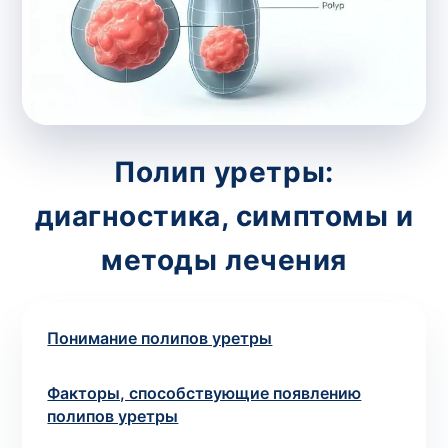
потрібний. Виняток становлять мазки та
зіскрібки. Взяття біоматеріалу для них
виконує лікар – необхідий
запись к
специалисту
.
Анализ на дому
Полип уретры:
Сохранить
диагностика, симптомы и
методы лечения
Ваше имя
*
Понимание полипов уретры
Факторы, способствующие появлению
Номер телефона
*
полипов уретры