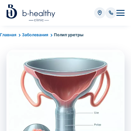
Анализы
Главная
Заболевания
Полип уретры
* Оплачивается дополнительно (в зависимости от вида
анализа):
Стоимость забора крови - 50 грн
Стоимость забора биоматериала (кроме
крови) – от 35 грн
Итого:
0
грн
Попередній запис на дослідження не