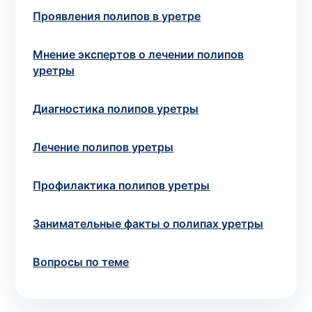
Проявления полипов в уретре
Выбрать клинику
Мнение экспертов о лечении полипов
уретры
Диагностика полипов уретры
Оформить заказ
Если вы не знаете, какие анализы вам
Лечение полипов уретры
необходимы,
запишитесь к врачу
на
консультацию .
Профилактика полипов уретры
* Администрация клиники принимает все меры для
Занимательные факты о полипах уретры
своевременного обновления размещённого на сайте
прайс-листа. Однако, чтобы избежать возможных
Вопросы по теме
недоразумений, рекомендуем уточнять стоимость и
сроки выполнения исследований по телефонам,
указанным на сайте.