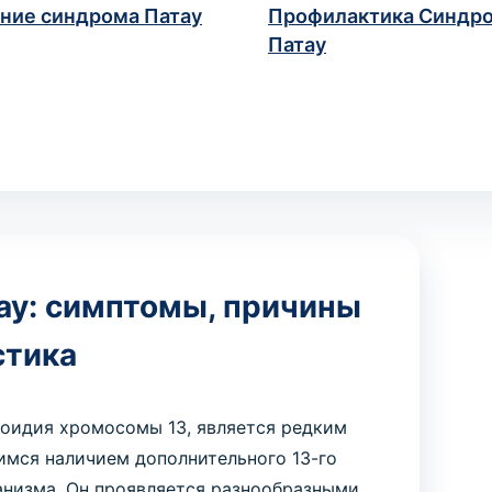
ние синдрома Патау
Профилактика Синдр
Патау
ау: симптомы, причины
стика
лоидия хромосомы 13, является редким
мся наличием дополнительного 13-го
анизма. Он проявляется разнообразными