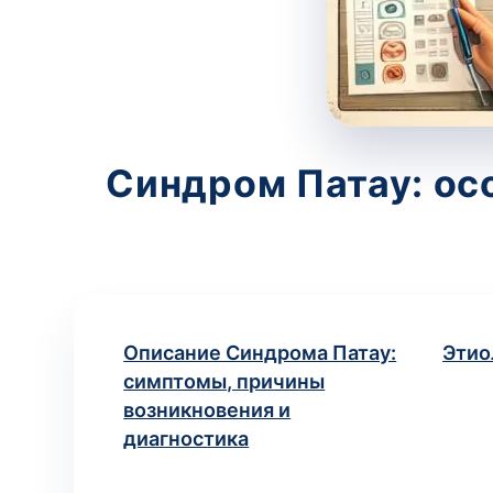
Синдром Патау: ос
Описание Синдрома Патау:
Этио
симптомы, причины
возникновения и
диагностика