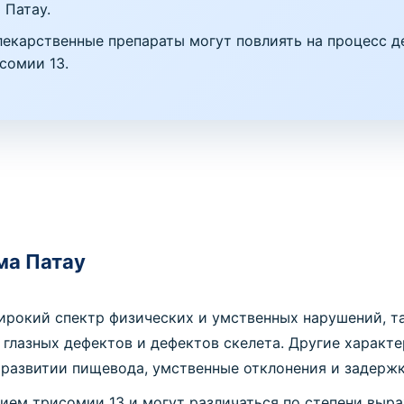
 Патау.
екарственные препараты могут повлиять на процесс де
сомии 13.
ма Патау
рокий спектр физических и умственных нарушений, т
, глазных дефектов и дефектов скелета. Другие харак
развитии пищевода, умственные отклонения и задержк
ем трисомии 13 и могут различаться по степени выра