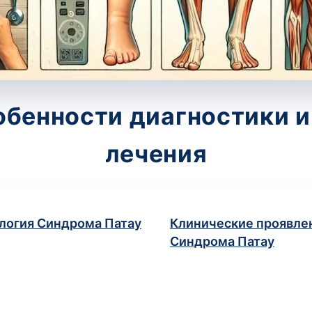
обенности диагностики
лечения
логия Синдрома Патау
Клинические проявле
Синдрома Патау