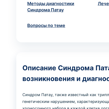
Методы диагностики
Лече
Синдрома Патау
Вопросы по теме
Описание Синдрома Пат
возникновения и диагно
Синдром Патау, также известный как трип
генетическим нарушением, характеризующи
хромосомного набора в каждой клетке орг