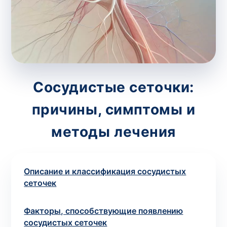
потрібний. Виняток становлять мазки та
зіскрібки. Взяття біоматеріалу для них
виконує лікар – необхідий
запись к
специалисту
.
Анализ на дому
Сосудистые сеточки:
Сохранить
причины, симптомы и
методы лечения
Ваше имя
*
Описание и классификация сосудистых
сеточек
Номер телефона
*
Факторы, способствующие появлению
сосудистых сеточек