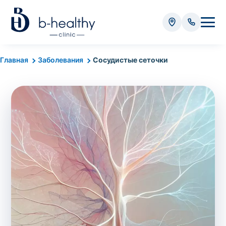
Анализы
Главная
Заболевания
Сосудистые сеточки
* Оплачивается дополнительно (в зависимости от вида
анализа):
Стоимость забора крови - 50 грн
Стоимость забора биоматериала (кроме
крови) – от 35 грн
Итого:
0
грн
Попередній запис на дослідження не