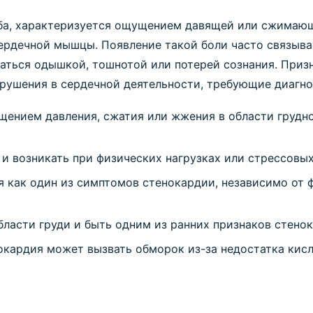
аба, характеризуется ощущением давящей или сжимающ
рдечной мышцы. Появление такой боли часто связывае
ться одышкой, тошнотой или потерей сознания. Призн
арушения в сердечной деятельности, требующие диагно
ением давления, сжатия или жжения в области грудн
и возникать при физических нагрузках или стрессовых
 как один из симптомов стенокардии, независимо от ф
ласти груди и быть одним из ранних признаков стенок
окардия может вызвать обморок из-за недостатка кис