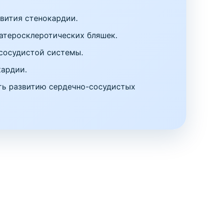
звития стенокардии.
атеросклеротических бляшек.
сосудистой системы.
кардии.
ть развитию сердечно-сосудистых