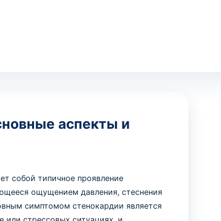
сновные аспекты и
яет собой типичное проявление
ующееся ощущением давления, стеснения
новным симптомом стенокардии является
е или стрессовых ситуациях, и