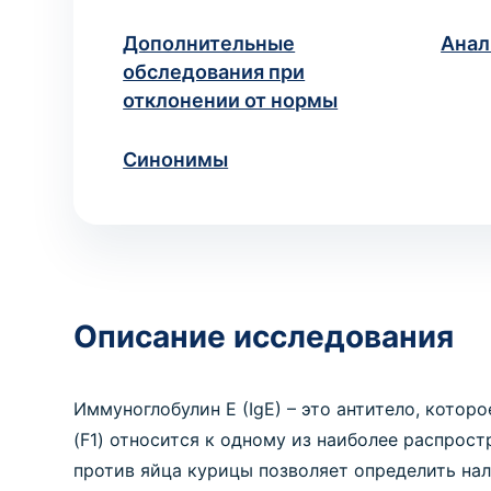
исследований
Медицинские справки для
учебных заведений
Хирургия
Дополнительные
Анал
Диагностика и хирургическое
ВЫЗОВ ВРАЧА НА ДОМ
обследования при
лечение заболеваний
Ваше имя
Но
*
отклонении от нормы
Вызов педиатра на дом
Медицинская помощь ребёнку
на дому
Синонимы
ПРОЦЕДУРЫ И МАНИПУЛ
Манипуляция
Если вы не знает
Медицинские процедуры по
назначению
* Администрация клиники принимает все мер
недоразумений, рекомендуем
Описание исследования
Иммуноглобулин E (IgE) – это антитело, котор
(F1) относится к одному из наиболее распрос
против яйца курицы позволяет определить нал