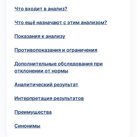
потрібний. Виняток становлять мазки та
Что входит в анализ?
зіскрібки. Взяття біоматеріалу для них
виконує лікар – необхідий
запись к
Что ещё назначают с этим анализом?
специалисту
.
Показания к анализу
Анализ на дому
Противопоказания и ограничения
Сохранить
Дополнительные обследования при
отклонении от нормы
Аналитический результат
Ваше имя
*
Интерпретация результатов
Преимущества
Номер телефона
*
Синонимы