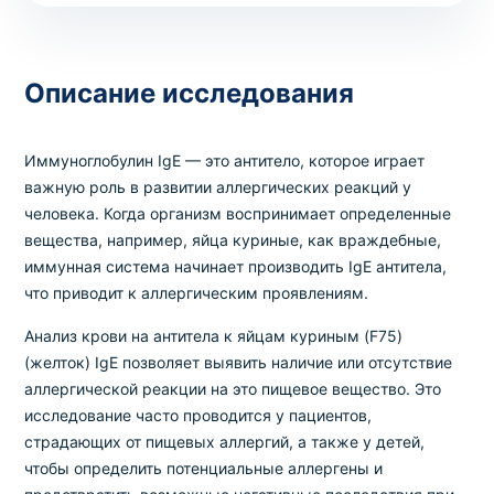
Выбрать клинику
Описание исследования
Иммуноглобулин IgE — это антитело, которое играет
Оформить заказ
важную роль в развитии аллергических реакций у
человека. Когда организм воспринимает определенные
Если вы не знаете, какие анализы вам
вещества, например, яйца куриные, как враждебные,
необходимы,
запишитесь к врачу
на
иммунная система начинает производить IgE антитела,
консультацию .
что приводит к аллергическим проявлениям.
Анализ крови на антитела к яйцам куриным (F75)
* Администрация клиники принимает все меры для
(желток) IgE позволяет выявить наличие или отсутствие
своевременного обновления размещённого на сайте
аллергической реакции на это пищевое вещество. Это
прайс-листа. Однако, чтобы избежать возможных
исследование часто проводится у пациентов,
недоразумений, рекомендуем уточнять стоимость и
страдающих от пищевых аллергий, а также у детей,
сроки выполнения исследований по телефонам,
чтобы определить потенциальные аллергены и
указанным на сайте.