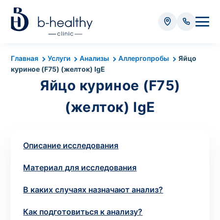
Анализы
Главная
Услуги
Анализы
Аллергопробы
Яйцо
куриное (F75) (желток) IgE
* Оплачивается дополнительно (в зависимости от вида
Яйцо куриное (F75)
анализа):
(желток) IgE
Стоимость забора крови - 50 грн
Стоимость забора биоматериала (кроме
крови) – от 35 грн
Описание исследования
Итого:
0
Материал для исследования
грн
В каких случаях назначают анализ?
Как подготовиться к анализу?
Попередній запис на дослідження не