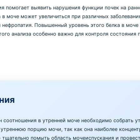
я помогает выявить нарушения функции почек на ранне
а в моче может увеличиться при различных заболевания
я нефропатия. Повышенный уровень этого белка в моче
того анализа особенно важно для контроля состояния п
ния
н соотношения в утренней моче необходимо собрать у
 утреннюю порцию мочи, так как она наиболее концент
 тщательно помыть область мочеиспускания и провест