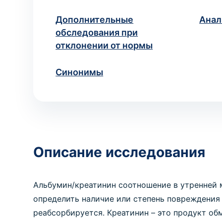
исследований
Медицинские справки для
учебных заведений
Хирургия
Дополнительные
Анал
Диагностика и хирургическое
ВЫЗОВ ВРАЧА НА ДОМ
обследования при
лечение заболеваний
Ваше имя
Но
*
отклонении от нормы
Вызов педиатра на дом
Медицинская помощь ребёнку
на дому
Синонимы
ПРОЦЕДУРЫ И МАНИПУЛ
Манипуляция
Если вы не знает
Медицинские процедуры по
назначению
* Администрация клиники принимает все мер
недоразумений, рекомендуем
Описание исследования
Альбумин/креатинин соотношение в утренней м
определить наличие или степень повреждения 
реабсорбируется. Креатинин – это продукт об