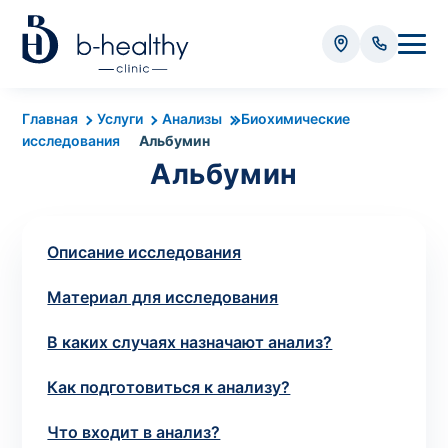
Анализы
Главная
Услуги
Анализы
Биохимические
исследования
Альбумин
* Оплачивается дополнительно (в зависимости от вида
Альбумин
анализа):
Стоимость забора крови - 50 грн
Стоимость забора биоматериала (кроме
Описание исследования
крови) – от 35 грн
Материал для исследования
Итого:
0
В каких случаях назначают анализ?
грн
Как подготовиться к анализу?
Что входит в анализ?
Попередній запис на дослідження не