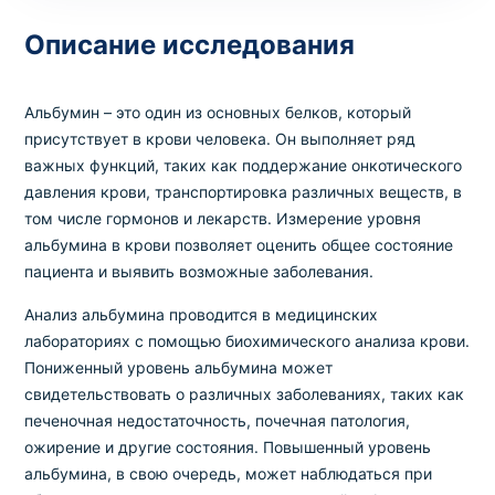
Описание исследования
Выбрать клинику
Альбумин – это один из основных белков, который
присутствует в крови человека. Он выполняет ряд
важных функций, таких как поддержание онкотического
Оформить заказ
давления крови, транспортировка различных веществ, в
том числе гормонов и лекарств. Измерение уровня
Если вы не знаете, какие анализы вам
альбумина в крови позволяет оценить общее состояние
необходимы,
запишитесь к врачу
на
пациента и выявить возможные заболевания.
консультацию .
Анализ альбумина проводится в медицинских
лабораториях с помощью биохимического анализа крови.
* Администрация клиники принимает все меры для
Пониженный уровень альбумина может
своевременного обновления размещённого на сайте
свидетельствовать о различных заболеваниях, таких как
прайс-листа. Однако, чтобы избежать возможных
печеночная недостаточность, почечная патология,
недоразумений, рекомендуем уточнять стоимость и
ожирение и другие состояния. Повышенный уровень
сроки выполнения исследований по телефонам,
указанным на сайте.
альбумина, в свою очередь, может наблюдаться при