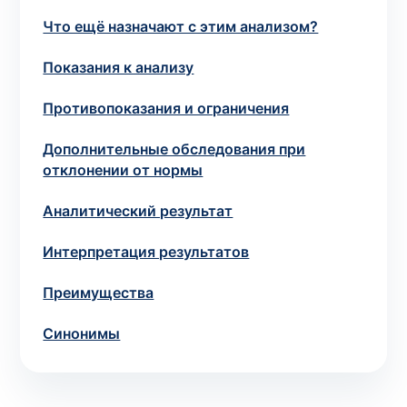
потрібний. Виняток становлять мазки та
Что ещё назначают с этим анализом?
зіскрібки. Взяття біоматеріалу для них
виконує лікар – необхідий
запись к
Показания к анализу
специалисту
.
Противопоказания и ограничения
Анализ на дому
Дополнительные обследования при
отклонении от нормы
Сохранить
Аналитический результат
Интерпретация результатов
Ваше имя
*
Преимущества
Синонимы
Номер телефона
*