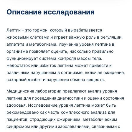
Описание исследования
Выбрать клинику
Лептин – это гормон, который вырабатывается
жировыми клетками и играет важную роль в регуляции
аппетита и метаболизма. Изучение уровня лептина в
Оформить заказ
организме позволяет оценить, насколько правильно
функционирует система контроля массы тела.
Если вы не знаете, какие анализы вам
Недостаток или избыток лептина может привести к
необходимы,
запишитесь к врачу
на
различным нарушениям в организме, включая ожирение,
консультацию .
сахарный диабет и нарушения обмена веществ.
Медицинские лаборатории предлагают анализ уровня
* Администрация клиники принимает все меры для
лептина для проведения диагностики и оценки состояния
своевременного обновления размещённого на сайте
здоровья. Исследование уровня лептина может быть
прайс-листа. Однако, чтобы избежать возможных
рекомендовано как часть комплексного анализа для
недоразумений, рекомендуем уточнять стоимость и
пациентов, страдающих ожирением, метаболическим
сроки выполнения исследований по телефонам,
указанным на сайте.
синдромом или другими заболеваниями, связанными с