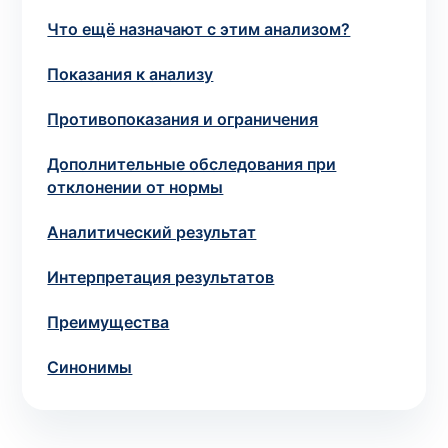
потрібний. Виняток становлять мазки та
Что ещё назначают с этим анализом?
зіскрібки. Взяття біоматеріалу для них
виконує лікар – необхідий
запись к
Показания к анализу
специалисту
.
Противопоказания и ограничения
Анализ на дому
Дополнительные обследования при
отклонении от нормы
Сохранить
Аналитический результат
Интерпретация результатов
Ваше имя
*
Преимущества
Синонимы
Номер телефона
*