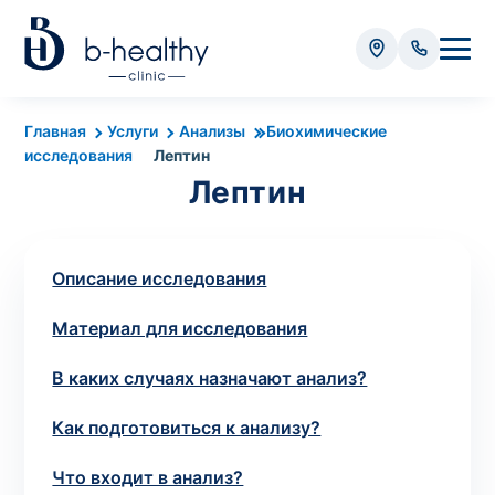
Анализы
Главная
Услуги
Анализы
Биохимические
исследования
Лептин
* Оплачивается дополнительно (в зависимости от вида
Лептин
анализа):
Стоимость забора крови - 50 грн
Стоимость забора биоматериала (кроме
Описание исследования
крови) – от 35 грн
Материал для исследования
Итого:
0
В каких случаях назначают анализ?
грн
Как подготовиться к анализу?
Что входит в анализ?
Попередній запис на дослідження не