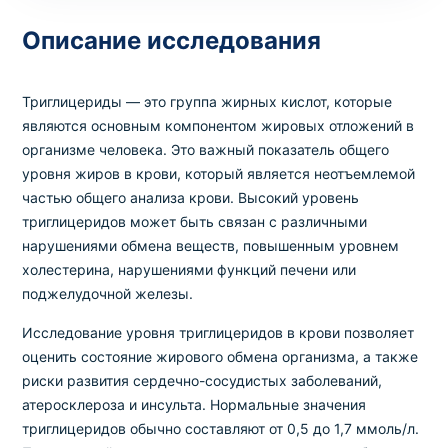
Описание исследования
Выбрать клинику
Триглицериды — это группа жирных кислот, которые
являются основным компонентом жировых отложений в
организме человека. Это важный показатель общего
Оформить заказ
уровня жиров в крови, который является неотъемлемой
частью общего анализа крови. Высокий уровень
Если вы не знаете, какие анализы вам
триглицеридов может быть связан с различными
необходимы,
запишитесь к врачу
на
нарушениями обмена веществ, повышенным уровнем
консультацию .
холестерина, нарушениями функций печени или
поджелудочной железы.
* Администрация клиники принимает все меры для
Исследование уровня триглицеридов в крови позволяет
своевременного обновления размещённого на сайте
оценить состояние жирового обмена организма, а также
прайс-листа. Однако, чтобы избежать возможных
риски развития сердечно-сосудистых заболеваний,
недоразумений, рекомендуем уточнять стоимость и
атеросклероза и инсульта. Нормальные значения
сроки выполнения исследований по телефонам,
указанным на сайте.
триглицеридов обычно составляют от 0,5 до 1,7 ммоль/л.