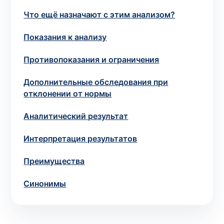
потрібний. Виняток становлять мазки та
Что ещё назначают с этим анализом?
зіскрібки. Взяття біоматеріалу для них
виконує лікар – необхідий
запись к
Показания к анализу
специалисту
.
Противопоказания и ограничения
Анализ на дому
Дополнительные обследования при
отклонении от нормы
Сохранить
Аналитический результат
Интерпретация результатов
Ваше имя
*
Преимущества
Синонимы
Номер телефона
*