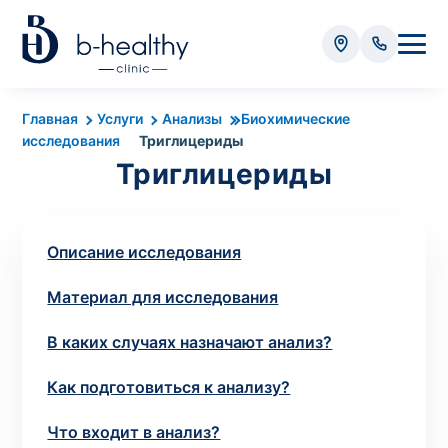
Анализы
Главная
Услуги
Анализы
Биохимические
исследования
Триглицериды
* Оплачивается дополнительно (в зависимости от вида
Триглицериды
анализа):
Стоимость забора крови - 50 грн
Стоимость забора биоматериала (кроме
Описание исследования
крови) – от 35 грн
Материал для исследования
Итого:
0
В каких случаях назначают анализ?
грн
Как подготовиться к анализу?
Что входит в анализ?
Попередній запис на дослідження не