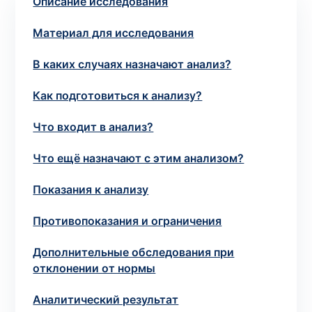
Описание исследования
потрібний. Виняток становлять мазки та
зіскрібки. Взяття біоматеріалу для них
Материал для исследования
виконує лікар – необхідий
запись к
специалисту
.
В каких случаях назначают анализ?
Как подготовиться к анализу?
Анализ на дому
Что входит в анализ?
Сохранить
Что ещё назначают с этим анализом?
Показания к анализу
Ваше имя
*
Противопоказания и ограничения
Дополнительные обследования при
отклонении от нормы
Номер телефона
*
Аналитический результат