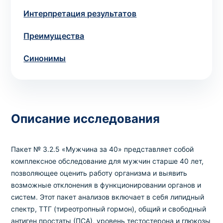
Интерпретация результатов
Выбрать клинику
Преимущества
Синонимы
Оформить заказ
Если вы не знаете, какие анализы вам
необходимы,
запишитесь к врачу
на
Описание исследования
консультацию .
Пакет № 3.2.5 «Мужчина за 40» представляет собой
* Администрация клиники принимает все меры для
комплексное обследование для мужчин старше 40 лет,
своевременного обновления размещённого на сайте
позволяющее оценить работу организма и выявить
прайс-листа. Однако, чтобы избежать возможных
возможные отклонения в функционировании органов и
недоразумений, рекомендуем уточнять стоимость и
систем. Этот пакет анализов включает в себя липидный
сроки выполнения исследований по телефонам,
спектр, ТТГ (тиреотропный гормон), общий и свободный
указанным на сайте.
антиген простаты (ПСА), уровень тестостерона и глюкозы