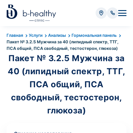
Анализы
Главная
Услуги
Анализы
Гормональная панель
Пакет № 3.2.5 Мужчина за 40 (липидный спектр, ТТГ,
* Оплачивается дополнительно (в зависимости от вида
ПСА общий, ПСА свободный, тестостерон, глюкоза)
анализа):
Пакет № 3.2.5 Мужчина за
Стоимость забора крови - 50 грн
40 (липидный спектр, ТТГ,
Стоимость забора биоматериала (кроме
крови) – от 35 грн
ПСА общий, ПСА
свободный, тестостерон,
Итого:
0
грн
глюкоза)
Попередній запис на дослідження не