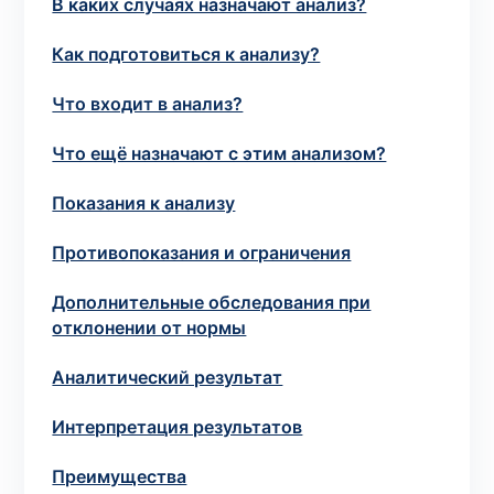
В каких случаях назначают анализ?
потрібний. Виняток становлять мазки та
зіскрібки. Взяття біоматеріалу для них
Как подготовиться к анализу?
виконує лікар – необхідий
запись к
специалисту
.
Что входит в анализ?
Что ещё назначают с этим анализом?
Анализ на дому
Показания к анализу
Сохранить
Противопоказания и ограничения
Дополнительные обследования при
Ваше имя
*
отклонении от нормы
Аналитический результат
Интерпретация результатов
Номер телефона
*
Преимущества