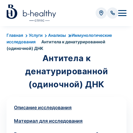
Анализы
Главная
Услуги
Анализы
Иммунологические
исследования
Антитела к денатурированной
* Оплачивается дополнительно (в зависимости от вида
(одиночной) ДНК
анализа):
Антитела к
Стоимость забора крови - 50 грн
денатурированной
Стоимость забора биоматериала (кроме
крови) – от 35 грн
(одиночной) ДНК
Итого:
0
грн
Описание исследования
Материал для исследования
Попередній запис на дослідження не