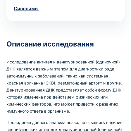
Синонимы
Выбрать клинику
Описание исследования
Оформить заказ
Если вы не знаете, какие анализы вам
Исследование антител к денатурированной (одиночной)
необходимы,
запишитесь к врачу
на
ДНК является важным этапом для диагностики ряда
консультацию .
автоиммунных заболеваний, таких как системная
красная волчанка (СКВ), ревматоидный артрит и другие.
Денатурированная ДНК представляет собой форму ДНК,
* Администрация клиники принимает все меры для
которая изменена под действием физических или
своевременного обновления размещённого на сайте
химических факторов, что может привести к развитию
прайс-листа. Однако, чтобы избежать возможных
иммунного ответа в организме.
недоразумений, рекомендуем уточнять стоимость и
сроки выполнения исследований по телефонам,
Проведение данного анализа позволяет выявить наличие
указанным на сайте.
специфических антител к денатурированной (одиночной)