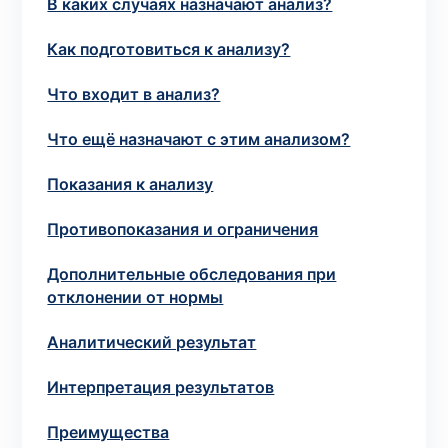
В каких случаях назначают анализ?
потрібний. Виняток становлять мазки та
зіскрібки. Взяття біоматеріалу для них
Как подготовиться к анализу?
виконує лікар – необхідий
запись к
специалисту
.
Что входит в анализ?
Что ещё назначают с этим анализом?
Анализ на дому
Показания к анализу
Сохранить
Противопоказания и ограничения
Дополнительные обследования при
Ваше имя
*
отклонении от нормы
Аналитический результат
Интерпретация результатов
Номер телефона
*
Преимущества