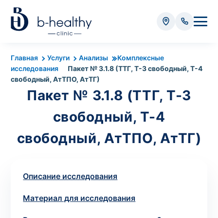
Анализы
Главная
Услуги
Анализы
Комплексные
исследования
Пакет № 3.1.8 (ТТГ, Т-3 свободный, Т-4
* Оплачивается дополнительно (в зависимости от вида
свободный, АтТПО, АтТГ)
анализа):
Пакет № 3.1.8 (ТТГ, Т-3
Стоимость забора крови - 50 грн
свободный, Т-4
Стоимость забора биоматериала (кроме
крови) – от 35 грн
свободный, АтТПО, АтТГ)
Итого:
0
грн
Описание исследования
Материал для исследования
Попередній запис на дослідження не