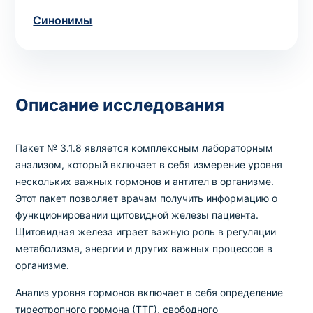
Синонимы
Выбрать клинику
Описание исследования
Оформить заказ
Если вы не знаете, какие анализы вам
Пакет № 3.1.8 является комплексным лабораторным
необходимы,
запишитесь к врачу
на
анализом, который включает в себя измерение уровня
консультацию .
нескольких важных гормонов и антител в организме.
Этот пакет позволяет врачам получить информацию о
функционировании щитовидной железы пациента.
* Администрация клиники принимает все меры для
Щитовидная железа играет важную роль в регуляции
своевременного обновления размещённого на сайте
метаболизма, энергии и других важных процессов в
прайс-листа. Однако, чтобы избежать возможных
организме.
недоразумений, рекомендуем уточнять стоимость и
сроки выполнения исследований по телефонам,
Анализ уровня гормонов включает в себя определение
указанным на сайте.
тиреотропного гормона (ТТГ), свободного