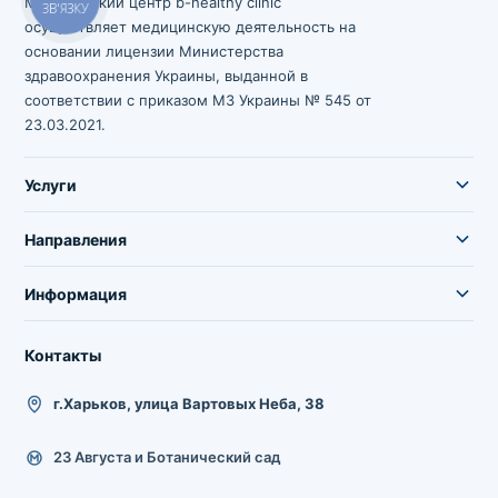
Медицинский центр b-healthy clinic
ЗВ'ЯЗКУ
осуществляет медицинскую деятельность на
основании лицензии Министерства
здравоохранения Украины, выданной в
соответствии с приказом МЗ Украины № 545 от
23.03.2021.
Услуги
Направления
Информация
Контакты
г.Харьков, улица Вартовых Неба, 38
23 Августа и Ботанический сад