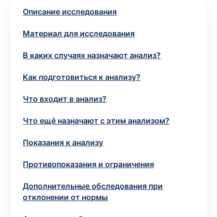
потрібний. Виняток становлять мазки та
Описание исследования
зіскрібки. Взяття біоматеріалу для них
виконує лікар – необхідий
запись к
Материал для исследования
специалисту
.
В каких случаях назначают анализ?
Анализ на дому
Как подготовиться к анализу?
Сохранить
Что входит в анализ?
Что ещё назначают с этим анализом?
Ваше имя
Показания к анализу
*
Противопоказания и ограничения
Дополнительные обследования при
Номер телефона
*
отклонении от нормы