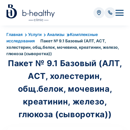
Анализы
Главная
Услуги
Анализы
Комплексные
исследования
Пакет № 9.1 Базовый (АЛТ, АСТ,
* Оплачивается дополнительно (в зависимости от вида
холестерин, общ.белок, мочевина, креатинин, железо,
анализа):
глюкоза (сыворотка))
Пакет № 9.1 Базовый (АЛТ,
Стоимость забора крови - 50 грн
Стоимость забора биоматериала (кроме
АСТ, холестерин,
крови) – от 35 грн
общ.белок, мочевина,
Итого:
0
креатинин, железо,
грн
глюкоза (сыворотка))
Попередній запис на дослідження не