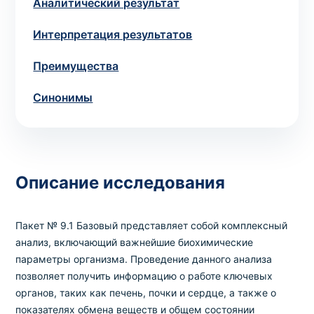
Аналитический результат
Выбрать клинику
Интерпретация результатов
Преимущества
Синонимы
Оформить заказ
Если вы не знаете, какие анализы вам
необходимы,
запишитесь к врачу
на
Описание исследования
консультацию .
* Администрация клиники принимает все меры для
Пакет № 9.1 Базовый представляет собой комплексный
своевременного обновления размещённого на сайте
анализ, включающий важнейшие биохимические
прайс-листа. Однако, чтобы избежать возможных
параметры организма. Проведение данного анализа
недоразумений, рекомендуем уточнять стоимость и
позволяет получить информацию о работе ключевых
сроки выполнения исследований по телефонам,
органов, таких как печень, почки и сердце, а также о
указанным на сайте.
показателях обмена веществ и общем состоянии