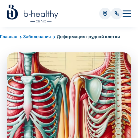
Анализы
Главная
Заболевания
Деформация грудной клетки
* Оплачивается дополнительно (в зависимости от вида
анализа):
Стоимость забора крови - 50 грн
Стоимость забора биоматериала (кроме
крови) – от 35 грн
Итого:
0
грн
Попередній запис на дослідження не