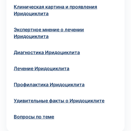
Клиническая картина и проявления
Иридоциклита
Выбрать клинику
Экспертное мнение о лечении
Иридоциклита
Оформить заказ
Диагностика Иридоциклита
Если вы не знаете, какие анализы вам
необходимы,
запишитесь к врачу
на
Лечение Иридоциклита
консультацию .
Профилактика Иридоциклита
* Администрация клиники принимает все меры для
своевременного обновления размещённого на сайте
Удивительные факты о Иридоциклите
прайс-листа. Однако, чтобы избежать возможных
недоразумений, рекомендуем уточнять стоимость и
Вопросы по теме
сроки выполнения исследований по телефонам,
указанным на сайте.