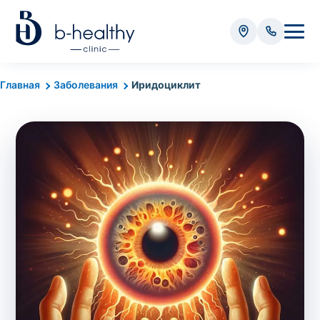
Анализы
Главная
Заболевания
Иридоциклит
* Оплачивается дополнительно (в зависимости от вида
анализа):
Стоимость забора крови - 50 грн
Стоимость забора биоматериала (кроме
крови) – от 35 грн
Итого:
0
грн
Попередній запис на дослідження не