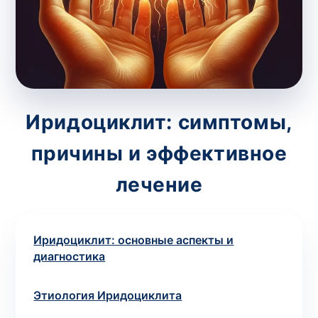
потрібний. Виняток становлять мазки та
зіскрібки. Взяття біоматеріалу для них
виконує лікар – необхідий
запись к
специалисту
.
Анализ на дому
Иридоциклит: симптомы,
Сохранить
причины и эффективное
лечение
Ваше имя
*
Иридоциклит: основные аспекты и
диагностика
Номер телефона
*
Этиология Иридоциклита