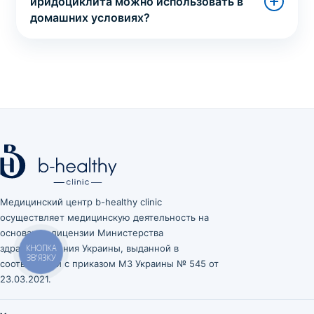
иридоциклита можно использовать в
домашних условиях?
Медицинский центр b-healthy clinic
осуществляет медицинскую деятельность на
основании лицензии Министерства
здравоохранения Украины, выданной в
КНОПКА
ЗВ'ЯЗКУ
соответствии с приказом МЗ Украины № 545 от
23.03.2021.