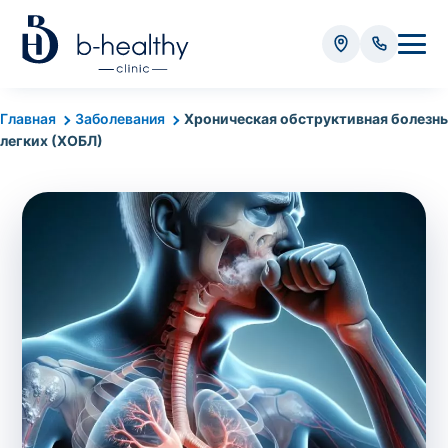
Анализы
Главная
Заболевания
Хроническая обструктивная болезнь
легких (ХОБЛ)
* Оплачивается дополнительно (в зависимости от вида
анализа):
Стоимость забора крови - 50 грн
Стоимость забора биоматериала (кроме
крови) – от 35 грн
Итого:
0
грн
Попередній запис на дослідження не