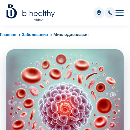
Анализы
Главная
Заболевания
Миелодисплазия
* Оплачивается дополнительно (в зависимости от вида
анализа):
Стоимость забора крови - 50 грн
Стоимость забора биоматериала (кроме
крови) – от 35 грн
Итого:
0
грн
Попередній запис на дослідження не