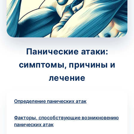
потрібний. Виняток становлять мазки та
зіскрібки. Взяття біоматеріалу для них
виконує лікар – необхідий
запись к
специалисту
.
Анализ на дому
Панические атаки:
Сохранить
симптомы, причины и
лечение
Ваше имя
*
Определение панических атак
Факторы, способствующие возникновению
Номер телефона
*
панических атак