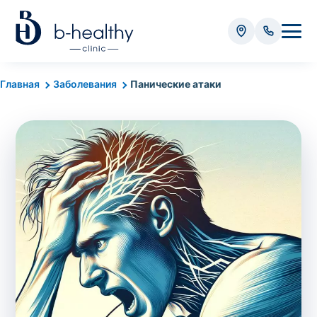
Анализы
Главная
Заболевания
Панические атаки
* Оплачивается дополнительно (в зависимости от вида
анализа):
Стоимость забора крови - 50 грн
Стоимость забора биоматериала (кроме
крови) – от 35 грн
Итого:
0
грн
Попередній запис на дослідження не