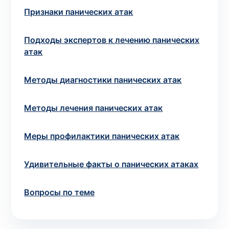
Признаки панических атак
Выбрать клинику
Подходы экспертов к лечению панических
атак
Методы диагностики панических атак
Оформить заказ
Если вы не знаете, какие анализы вам
Методы лечения панических атак
необходимы,
запишитесь к врачу
на
консультацию .
Меры профилактики панических атак
* Администрация клиники принимает все меры для
Удивительные факты о панических атаках
своевременного обновления размещённого на сайте
прайс-листа. Однако, чтобы избежать возможных
Вопросы по теме
недоразумений, рекомендуем уточнять стоимость и
сроки выполнения исследований по телефонам,
указанным на сайте.