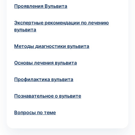
потрібний. Виняток становлять мазки та
Проявления Вульвита
зіскрібки. Взяття біоматеріалу для них
виконує лікар – необхідий
запись к
Экспертные рекомендации по лечению
специалисту
.
вульвита
Анализ на дому
Методы диагностики вульвита
Сохранить
Основы лечения вульвита
Профилактика вульвита
Ваше имя
*
Познавательное о вульвите
Вопросы по теме
Номер телефона
*