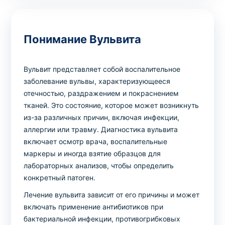
Выбрать клинику
Понимание Вульвита
Вульвит представляет собой воспалительное
заболевание вульвы, характеризующееся
Оформить заказ
отечностью, раздражением и покраснением
Если вы не знаете, какие анализы вам
тканей. Это состояние, которое может возникнуть
необходимы,
запишитесь к врачу
на
из-за различных причин, включая инфекции,
консультацию .
аллергии или травму. Диагностика вульвита
включает осмотр врача, воспалительные
маркеры и иногда взятие образцов для
* Администрация клиники принимает все меры для
лабораторных анализов, чтобы определить
своевременного обновления размещённого на сайте
конкретный патоген.
прайс-листа. Однако, чтобы избежать возможных
недоразумений, рекомендуем уточнять стоимость и
Лечение вульвита зависит от его причины и может
сроки выполнения исследований по телефонам,
включать применение антибиотиков при
указанным на сайте.
бактериальной инфекции, противогрибковых