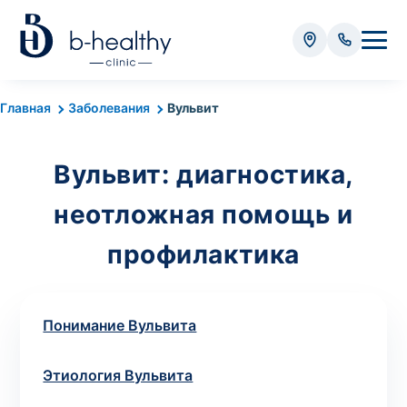
Анализы
Главная
Заболевания
Вульвит
* Оплачивается дополнительно (в зависимости от вида
анализа):
Вульвит: диагностика,
Стоимость забора крови - 50 грн
неотложная помощь и
Стоимость забора биоматериала (кроме
крови) – от 35 грн
профилактика
Итого:
0
грн
Понимание Вульвита
Этиология Вульвита
Попередній запис на дослідження не