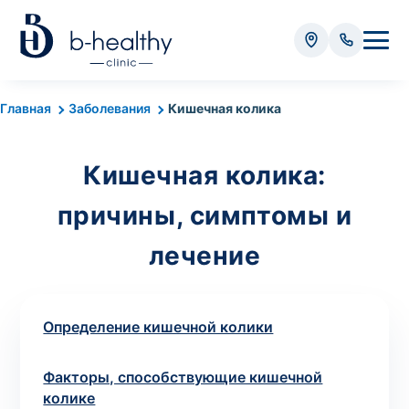
Анализы
Главная
Заболевания
Кишечная колика
* Оплачивается дополнительно (в зависимости от вида
анализа):
Кишечная колика:
Стоимость забора крови - 50 грн
причины, симптомы и
Стоимость забора биоматериала (кроме
крови) – от 35 грн
лечение
Итого:
0
грн
Определение кишечной колики
Факторы, способствующие кишечной
колике
Попередній запис на дослідження не