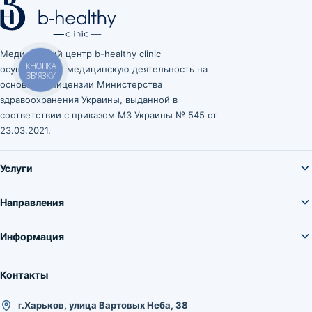
Медицинский центр b-healthy clinic
осуществляет медицинскую деятельность на
КНОПКА
ЗВ'ЯЗКУ
основании лицензии Министерства
здравоохранения Украины, выданной в
соответствии с приказом МЗ Украины № 545 от
23.03.2021.
Услуги
Направления
Информация
Контакты
г.Харьков, улица Вартовых Неба, 38