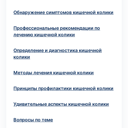
потрібний. Виняток становлять мазки та
зіскрібки. Взяття біоматеріалу для них
Обнаружение симптомов кишечной колики
виконує лікар – необхідий
запись к
специалисту
.
Профессиональные рекомендации по
лечению кишечной колики
Анализ на дому
Определение и диагностика кишечной
Сохранить
колики
Методы лечения кишечной колики
Ваше имя
*
Принципы профилактики кишечной колики
Удивительные аспекты кишечной колики
Номер телефона
*
Вопросы по теме