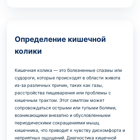
Выбрать клинику
Определение кишечной
колики
Оформить заказ
Если вы не знаете, какие анализы вам
Кишечная колика — это болезненные спазмы или
необходимы,
запишитесь к врачу
на
судороги, которые происходят в области живота
консультацию .
из-за различных причин, таких как газы,
расстройства пищеварения или проблемы с
* Администрация клиники принимает все меры для
кишечным трактом. Этот симптом может
своевременного обновления размещённого на сайте
сопровождаться острыми или тупыми болями,
прайс-листа. Однако, чтобы избежать возможных
возникающими внезапно и обусловленными
недоразумений, рекомендуем уточнять стоимость и
периодическими сокращениями мышц
сроки выполнения исследований по телефонам,
кишечника, что приводит к чувству дискомфорта и
указанным на сайте.
неприятных ощущений. Диагностика кишечной