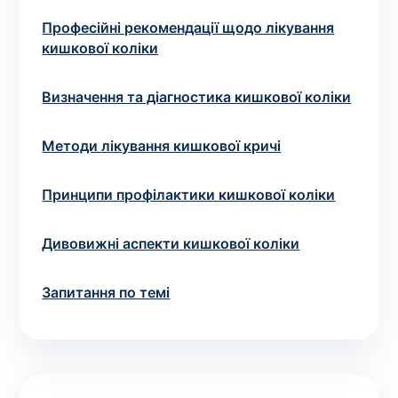
зіскрібки. Взяття біоматеріалу для них
Професійні рекомендації щодо лікування
виконує лікар – необхідий
запис до фахівця
.
кишкової коліки
Аналіз вдома
Визначення та діагностика кишкової коліки
Зберегти
Методи лікування кишкової кричі
Принципи профілактики кишкової коліки
Ваше ім'я
*
Дивовижні аспекти кишкової коліки
Запитання по темі
Номер телефону
*