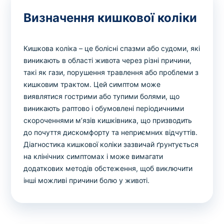
Вибрати клініку
Визначення кишкової коліки
Кишкова коліка – це болісні спазми або судоми, які
Оформити замовлення
виникають в області живота через різні причини,
такі як гази, порушення травлення або проблеми з
Якщо ви не знаєте, які аналізи вам необхідні,
кишковим трактом. Цей симптом може
запишіться до лікаря
на консультацію .
виявлятися гострими або тупими болями, що
виникають раптово і обумовлені періодичними
скороченнями м’язів кишківника, що призводить
* Адміністрація клініки вживає всіх заходів для
до почуття дискомфорту та неприємних відчуттів.
своєчасного оновлення розміщеного на сайті прайс-
листа. Проте, щоб уникнути можливих непорозумінь,
Діагностика кишкової коліки зазвичай ґрунтується
рекомендуємо уточнювати вартість та терміни
на клінічних симптомах і може вимагати
виконання досліджень за телефонами, вказаними на
додаткових методів обстеження, щоб виключити
сайті.
інші можливі причини болю у животі.