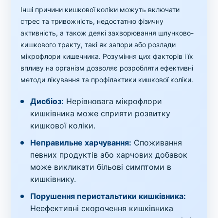
Інші причини кишкової коліки можуть включати
стрес та тривожність, недостатню фізичну
активність, а також деякі захворювання шлунково-
кишкового тракту, такі як запори або розлади
мікрофлори кишечника. Розуміння цих факторів і їх
впливу на організм дозволяє розробляти ефективні
методи лікування та профілактики кишкової коліки.
Дисбіоз:
Нерівновага мікрофлори
кишківника може сприяти розвитку
кишкової коліки.
Неправильне харчування:
Споживання
певних продуктів або харчових добавок
може викликати більові симптоми в
кишківнику.
Порушення перистальтики кишківника:
Неефективні скорочення кишківника