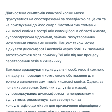
Діагностика симптомів кишкової коліки може
ґрунтуватися на спостереженні за поведінкою пацієнта та
на прислуханні до його скарг. Частими симптомами
кишкової коліки є гострі або колющі болі в області живота,
супроводжуючи відгонами, зайвим газоутворенням і
можливими спазмами кишків. Пацієнт також може
відчувати дискомфорт і неспокій через болі, які зазвичай
загострюються після прийому їжі або під час процесу
перетворення газів в кишечнику.
Важливо враховувати індивідуальні особливості кожного
випадку та проводити комплексне обстеження для
точного виявлення симптомів кишкової коліки. Однак, за
появи характерних болісних відчуттів в животі,
супроводжуваних дискомфортом та неприємними
відчуттями, рекомендується звернутися за
консультацією до лікаря для призначення відповідного
лікування та подальших діагностичних процедур.