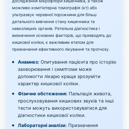
дослідження мікрофлори кишечника, а також
можливо комп’ютерна томографія (кт) або
ультразвук черевної порожнини для більш
детального вивчення стану кишечника та
навколишніх органів. Ретельна діагностика і
визначення основних факторів, що призводять до
кишкової коліки, є важливим етапом для
призначення ефективного лікування та прогнозу.
Анамнез:
Опитування пацієнта про історію
захворювання і симптоми може
допомогти лікарю краще зрозуміти
характер кишкової коліки.
Фізичне обстеження:
Пальпація живота,
прослуховування кишкових звуків та інші
тести можуть використовуватися для
діагностики кишкової коліки.
Лабораторні аналізи:
Призначення