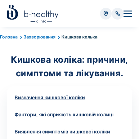
Аналізи
Головна
Захворювання
Кишкова колька
* Додатково оплачується (залежно від виду аналізу):
Кишкова коліка: причини,
Вартість забору крові - 50 грн
Вартість забору біоматеріалу (крім крові) - від
симптоми та лікування.
35 грн
Всього:
0
Визначення кишкової коліки
грн
Фактори, які сприяють кишковій колиці
Попередній запис на дослідження не
Виявлення симптомів кишкової коліки
потрібний. Виняток становлять мазки та