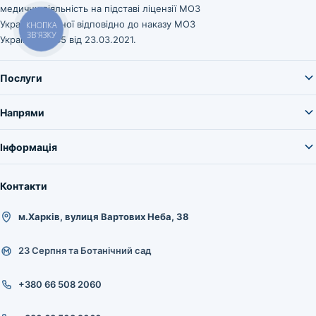
медичну діяльність на підставі ліцензії МОЗ
України, виданої відповідно до наказу МОЗ
КНОПКА
ЗВ'ЯЗКУ
України № 545 від 23.03.2021.
Послуги
Напрями
Інформація
Контакти
м.Харків, вулиця Вартових Неба, 38
23 Серпня та Ботанічний сад
+380 66 508 2060