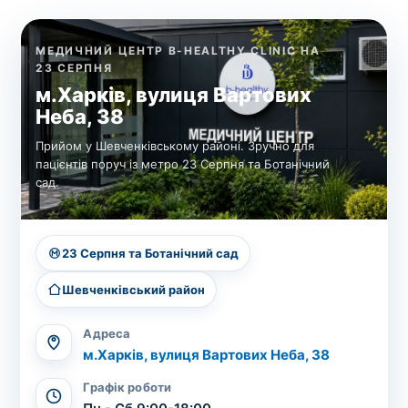
МЕДИЧНИЙ ЦЕНТР B-HEALTHY CLINIC НА
23 СЕРПНЯ
м.Харків, вулиця Вартових
Неба, 38
Прийом у Шевченківському районі. Зручно для
пацієнтів поруч із метро 23 Серпня та Ботанічний
сад.
23 Серпня та Ботанічний сад
Шевченківський район
Адреса
м.Харків, вулиця Вартових Неба, 38
Графік роботи