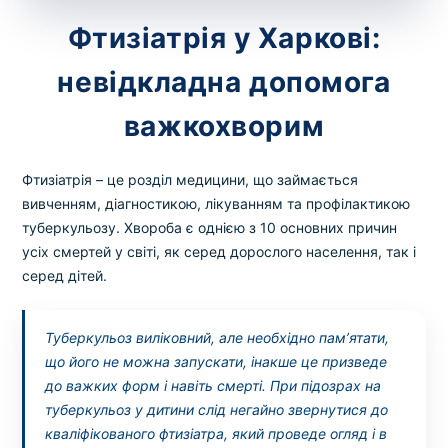
зіскрібки. Взяття біоматеріалу для них
Фтизіатрія у Харкові:
виконує лікар – необхідий
запис до фахівця
.
невідкладна допомога
Аналіз вдома
важкохворим
Зберегти
Фтизіатрія – це розділ медицини, що займається
вивченням, діагностикою, лікуванням та профілактикою
туберкульозу. Хвороба є однією з 10 основних причин
Ваше ім'я
*
усіх смертей у світі, як серед дорослого населення, так і
серед дітей.
Туберкульоз виліковний, але необхідно пам’ятати,
Номер телефону
*
що його не можна запускати, інакше це призведе
до важких форм і навіть смерті. При підозрах на
туберкульоз у дитини слід негайно звернутися до
кваліфікованого фтизіатра, який проведе огляд і в