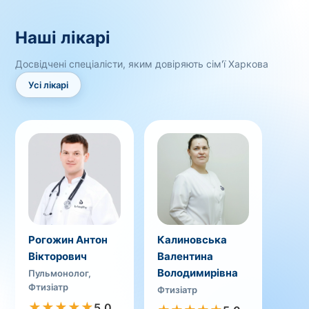
Наші лікарі
Досвідчені спеціалісти, яким довіряють сім'ї Харкова
Усі лікарі
Рогожин Антон
Калиновська
Вікторович
Валентина
Володимирівна
Пульмонолог,
Фтизіатр
Фтизіатр
★
★
★
★
★
5.0