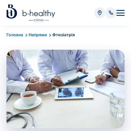
Аналізи
Головна
Напрями
Фтизіатрія
* Додатково оплачується (залежно від виду аналізу):
Вартість забору крові - 50 грн
Вартість забору біоматеріалу (крім крові) - від
35 грн
Всього:
0
грн
Попередній запис на дослідження не
потрібний. Виняток становлять мазки та