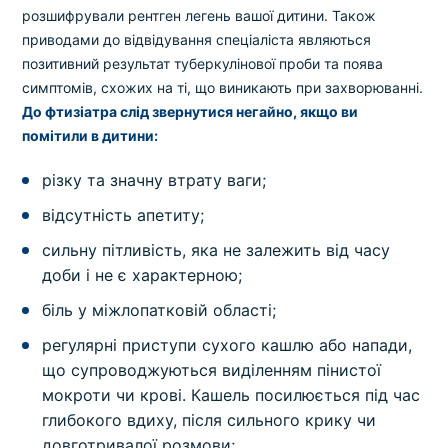
розшифрували рентген легень вашої дитини. Також
приводами до відвідування спеціаліста являються
позитивний результат туберкулінової проби та поява
симптомів, схожих на ті, що виникають при захворюванні.
До фтизіатра слід звернутися негайно, якщо ви
помітили в дитини:
різку та значну втрату ваги;
відсутність апетиту;
сильну пітливість, яка не залежить від часу
доби і не є характерною;
біль у міжлопатковій області;
регулярні приступи сухого кашлю або напади,
що супроводжуються виділенням пінистої
мокроти чи крові. Кашель посилюється під час
глибокого вдиху, після сильного крику чи
довготривалої розмови;