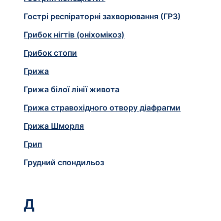
Гострі респіраторні захворювання (ГРЗ)
Грибок нігтів (оніхомікоз)
Грибок стопи
Грижа
Грижа білої лінії живота
Грижа стравохідного отвору діафрагми
Грижа Шморля
Грип
Грудний спондильоз
Д