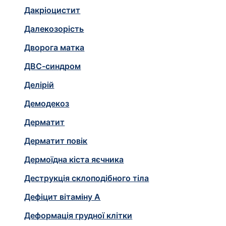
Дакріоцистит
Далекозорість
Дворога матка
ДВС-синдром
Делірій
Демодекоз
Дерматит
Дерматит повік
Дермоїдна кіста яєчника
Деструкція склоподібного тіла
Дефіцит вітаміну А
Деформація грудної клітки