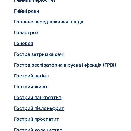
Гнійний періостит
Гнійні рани
Головне передлежання плода
Гонартроз
Гонорея
Гостра затримка сечі
Гостра респіраторна вірусна інфекція (ГРВІ)
Гострий вагініт
Гострий живіт
Гострий панкреатит
Гострий пієлонефрит
Гострий простатит
Гострий холецистит