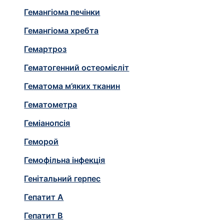
Гемангіома печінки
Гемангіома хребта
Гемартроз
Гематогенний остеомієліт
Гематома м’яких тканин
Гематометра
Геміанопсія
Геморой
Гемофільна інфекція
Генітальний герпес
Гепатит A
Гепатит B