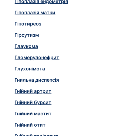
Гіпоплазія ендометрія
Гіпоплазія матки
Гіпотиреоз
Гірсутизм
Глаукома
Гломерулонефрит
Глухонімота
Гнильна диспепсія
Гнійний артрит
Гнійний бурсит
Гнійний мастит
Гнійний отит