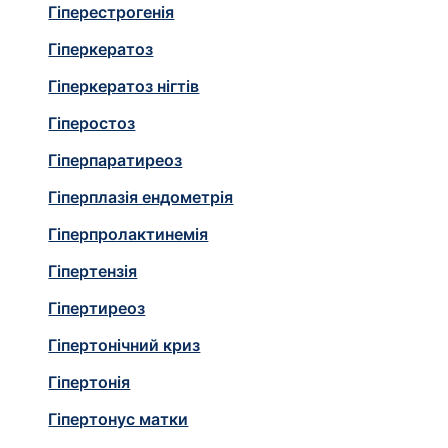
Гіперестрогенія
Гіперкератоз
Гіперкератоз нігтів
Гіперостоз
Гіперпаратиреоз
Гіперплазія ендометрія
Гіперпролактинемія
Гіпертензія
Гіпертиреоз
Гіпертонічний криз
Гіпертонія
Гіпертонус матки