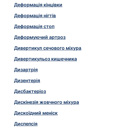
Деформація кінцівки
Деформація нігтів
Деформація стоп
Деформуючий артроз
Дивертикул сечового міхура
Дивертикульоз кишечника
Дизартрія
Дизентерія
Дисбактеріоз
Дискінезія жовчного міхура
Дискоїдний меніск
Диспепсія