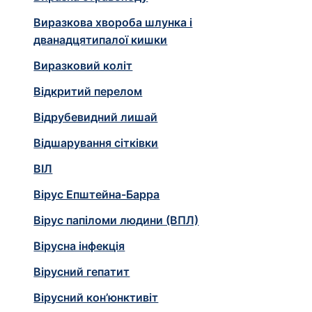
Виразкова хвороба шлунка і
дванадцятипалої кишки
Виразковий коліт
Відкритий перелом
Відрубевидний лишай
Відшарування сітківки
ВІЛ
Вірус Епштейна-Барра
Вірус папіломи людини (ВПЛ)
Вірусна інфекція
Вірусний гепатит
Вірусний кон’юнктивіт