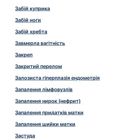
Забій куприка
Забій ноги
Забій хребта
Завмерла вагітність
Закреп
Закритий перелом
Залозиста гіперплазія ендометрія
Запалення лімфовузлів
Запалення нирок (нефрит)
Запалення придатків матки
Запалення шийки матки
Застуда