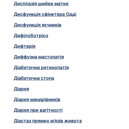
Дисплазія шийки матки
Дисфункція сфінктера Одді
Дисфункція яєчників
Дифілоботріоз
Дифтерія
Диффузна мастопатія
Діабетична ретинопатія
Діабетична стопа
Діарея
Діарея мандрівників
Діарея при вагітності
Діастаз прямих м’язів живота