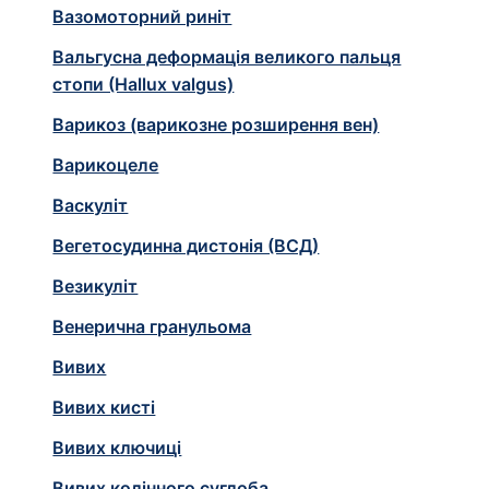
Вазомоторний риніт
Вальгусна деформація великого пальця
стопи (Hallux valgus)
Варикоз (варикозне розширення вен)
Варикоцеле
Васкуліт
Вегетосудинна дистонія (ВСД)
Везикуліт
Венерична гранульома
Вивих
Вивих кисті
Вивих ключиці
Вивих колінного суглоба