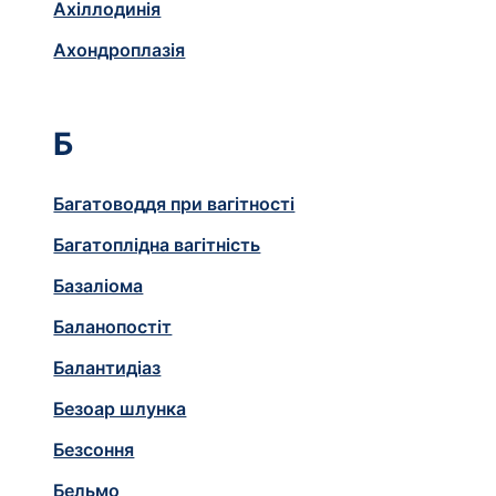
Ахіллодинія
Ахондроплазія
Б
Багатоводдя при вагітності
Багатоплідна вагітність
Базаліома
Баланопостіт
Балантидіаз
Безоар шлунка
Безсоння
Бельмо