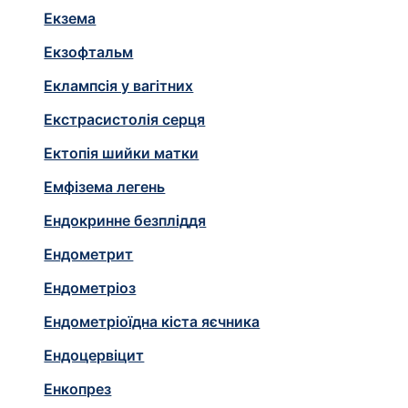
Екзема
Екзофтальм
Еклампсія у вагітних
Екстрасистолія серця
Ектопія шийки матки
Емфізема легень
Ендокринне безпліддя
Ендометрит
Ендометріоз
Ендометріоїдна кіста яєчника
Ендоцервіцит
Енкопрез