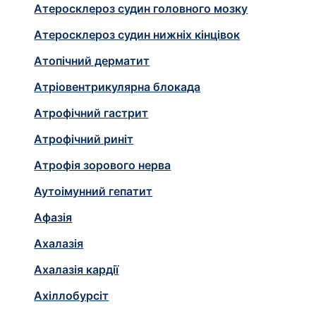
Атеросклероз судин головного мозку
Атеросклероз судин нижніх кінцівок
Атопічний дерматит
Атріовентрикулярна блокада
Атрофічний гастрит
Атрофічний риніт
Атрофія зорового нерва
Аутоімунний гепатит
Афазія
Ахалазія
Ахалазія кардiї
Ахіллобурсіт