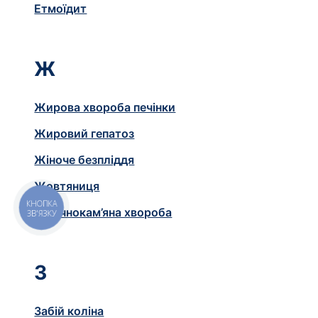
Етмоїдит
Ж
Жирова хвороба печінки
Жировий гепатоз
Жіноче безпліддя
Жовтяниця
КНОПКА
Жовчнокам’яна хвороба
ЗВ'ЯЗКУ
З
Забій коліна