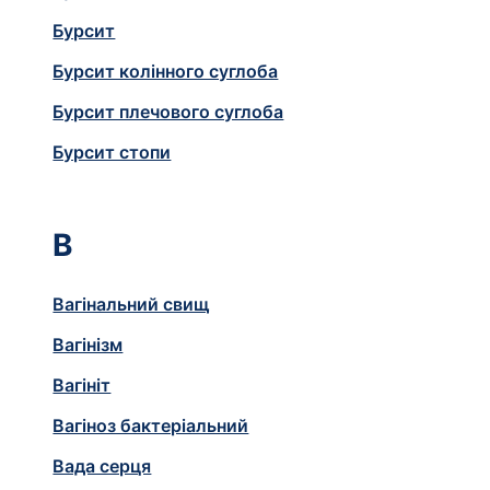
Бурсит
Бурсит колінного суглоба
Бурсит плечового суглоба
Бурсит стопи
В
Вагінальний свищ
Вагінізм
Вагініт
Вагіноз бактеріальний
Вада серця