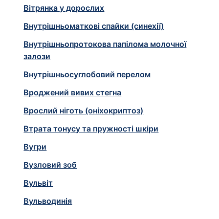
Вітрянка у дорослих
Внутрішньоматкові спайки (синехії)
Внутрішньопротокова папілома молочної
залози
Внутрішньосуглобовий перелом
Вроджений вивих стегна
Врослий ніготь (оніхокриптоз)
Втрата тонусу та пружності шкіри
Вугри
Вузловий зоб
Вульвіт
Вульводинія