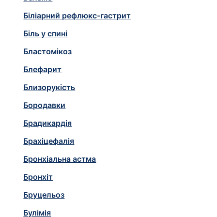
Біліарний рефлюкс-гастрит
Біль у спині
Бластомікоз
Блефарит
Близорукiсть
Бородавки
Брадикардія
Брахіцефалія
Бронхіальна астма
Бронхіт
Бруцельоз
Булімія