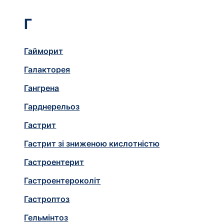
Г
Гайморит
Галакторея
Гангрена
Гарднерельоз
Гастрит
Гастрит зі зниженою кислотністю
Гастроентерит
Гастроентероколіт
Гастроптоз
Гельмінтоз