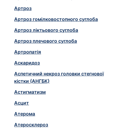
Артроз
Артроз гомілковостопного суглоба
Артроз ліктьового суглоба
Артроз плечового суглоба
Артропатія
Аскаридоз
Аспетичний некроз головки стегнової
кістки (АНГБК)
Астигматизм
Асцит
Атерома
Атеросклероз