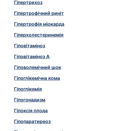
Гіпертрихоз
Гіпертрофічний риніт
Гіпертрофія міокарда
Гіперхолестеринемія
Гіповітаміноз
Гіповітаміноз А
Гіповолемічний шок
Гіпоглікемічна кома
Гіпоглікемія
Гіпогонадизм
Гіпоксія плода
Гіпопаратиреоз