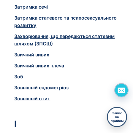
Затримка сечі
Затримка статевого та психосексуального
розвитку
Захворювання, що передаються статевим
шляхом (ЗПСШ)
Звичний вивих
Звичний вивих плеча
Зоб
Зовнішній ендометріоз
Зовнішній отит
Запис
на
прийом
І