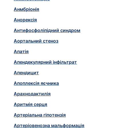
Анмбріонія
Анорексія
Антифосфоліпідний синдром
Аортальний стеноз
Апатія
Апендекулярний інфільтрат
Апендицит
Апоплексія яєчника
Арахнодактилія
Аритмія серця
Артеріальна гіпотензія
Артеріовенозна мальформація