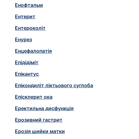
Енофтальм
Ентерит
Ентероколіт
Енурез
Енцефалопатія
Епідідіміт
Епікантус
Епікондиліт ліктьового суглоба
Епісклерит ока
Еректильна дисфункція
Ерозивний гастрит
Ерозія шийки матки