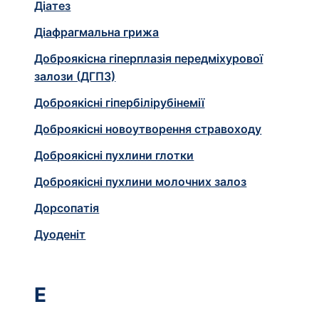
Діатез
Діафрагмальна грижа
Доброякісна гіперплазія передміхурової
залози (ДГПЗ)
Доброякісні гіпербілірубінемії
Доброякісні новоутворення стравоходу
Доброякісні пухлини глотки
Доброякісні пухлини молочних залоз
Дорсопатія
Дуоденіт
Е