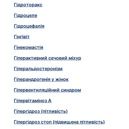
Гідроторакс
Гідроцеле
Гідроцефалія
Гінгівіт
Гінекомастія
Гіперактивний сечовий міхур
Гіперальдостеронізм
Гіперандрогенія у жінок
Гіпервентиляційний синдром
Гіпервітаміноз А
Гіпергідроз (пітливість)
Гіпергідроз стоп (підвищена пітливість)