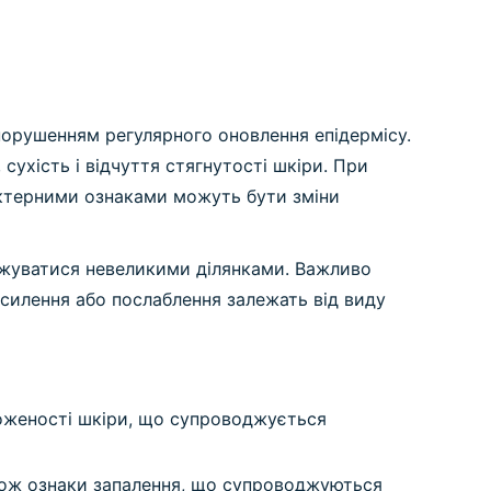
порушенням регулярного оновлення епідермісу.
ухість і відчуття стягнутості шкіри. При
актерними ознаками можуть бути зміни
межуватися невеликими ділянками. Важливо
осилення або послаблення залежать від виду
ложеності шкіри, що супроводжується
акож ознаки запалення, що супроводжуються