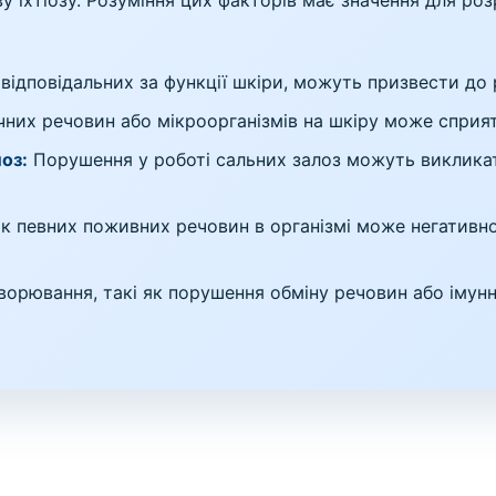
у іхтіозу. Розуміння цих факторів має значення для роз
 відповідальних за функції шкіри, можуть призвести до р
чних речовин або мікроорганізмів на шкіру може сприя
оз:
Порушення у роботі сальних залоз можуть викликат
 певних поживних речовин в організмі може негативно
хворювання, такі як порушення обміну речовин або імун