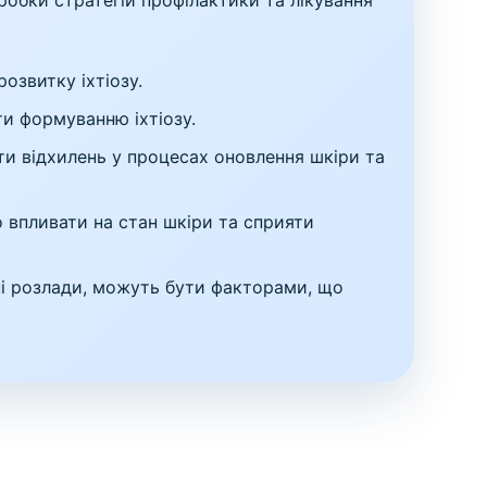
робки стратегій профілактики та лікування
озвитку іхтіозу.
ти формуванню іхтіозу.
и відхилень у процесах оновлення шкіри та
 впливати на стан шкіри та сприяти
ні розлади, можуть бути факторами, що