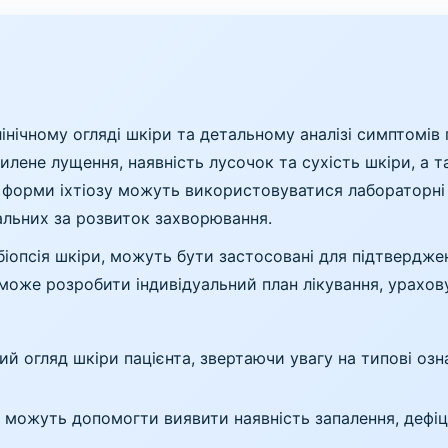
лінічному огляді шкіри та детальному аналізі симптомів
илене лущення, наявність лусочок та сухість шкіри, а 
я форми іхтіозу можуть використовуватися лабораторні
альних за розвиток захворювання.
 біопсія шкіри, можуть бути застосовані для підтвердже
 може розробити індивідуальний план лікування, урахо
й огляд шкіри пацієнта, звертаючи увагу на типові озна
і можуть допомогти виявити наявність запалення, дефіци