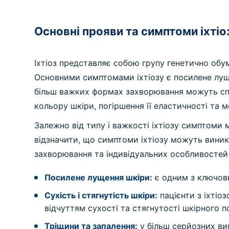
Основні прояви та симптоми іхтіо
Іхтіоз представляє собою групу генетично об
Основними симптомами іхтіозу є посилене луще
більш важких формах захворювання можуть спо
кольору шкіри, погіршення її еластичності та 
Залежно від типу і важкості іхтіозу симптоми
відзначити, що симптоми іхтіозу можуть виник
захворювання та індивідуальних особливостей 
Посилене лущення шкіри:
є одним з ключови
Сухість і стягнутість шкіри:
пацієнти з іхтіо
відчуттям сухості та стягнутості шкірного п
Тріщини та запалення:
у більш серйозних ви