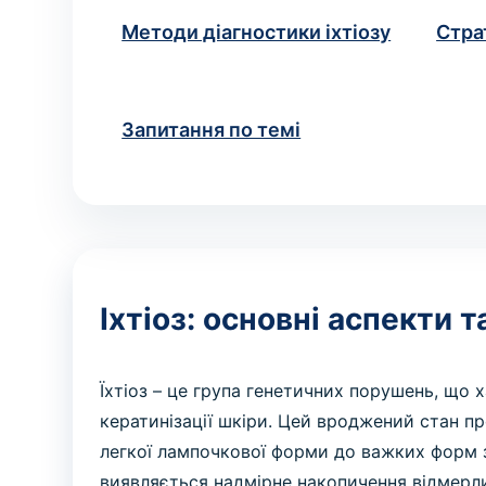
народження
ВИКЛИК ЛІКАРЯ ДОДОМУ
Методи діагностики іхтіозу
Страт
Хірургія
Виклик невролога додому
Діагностика та хірургічне
Консультація невролога вдома
Ваше ім'я
Номе
*
лікування захворювань
Запитання по темі
ПРОЦЕДУРИ ТА МАНІПУЛЯ
Маніпуляція
Медичні процедури за
призначенням
Якщо ви не зна
* Адміністрація клініки вживає всіх заході
Іхтіоз: основні аспекти 
рекомендуємо уточню
Їхтіоз – це група генетичних порушень, щ
кератинізації шкіри. Цей вроджений стан про
легкої лампочкової форми до важких форм 
виявляється надмірне накопичення відмерли