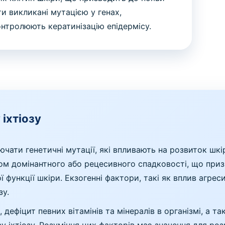
и викликані мутацією у генах,
онтролюють кератинізацію епідермісу.
 іхтіозу
лючати генетичні мутації, які впливають на розвиток шк
ом домінантного або рецесивного спадковості, що призв
ї функції шкіри. Екзогенні фактори, такі як вплив агрес
зу.
, дефіцит певних вітамінів та мінералів в організмі, а 