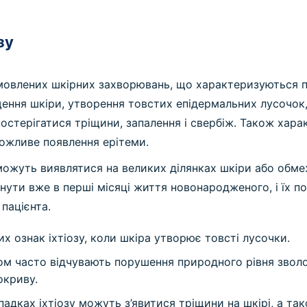
зу
умовлених шкірних захворювань, що характеризуються 
ння шкіри, утворення товстих епідермальних лусочок, с
стерігатися тріщини, запалення і свербіж. Також хар
можливе появлення ерітеми.
 можуть виявлятися на великих ділянках шкіри або об
нути вже в перші місяці життя новонародженого, і їх п
пацієнта.
х ознак іхтіозу, коли шкіра утворює товсті лусочки.
зом часто відчувають порушення природного рівня зво
окриву.
падках іхтіозу можуть з’явитися тріщини на шкірі, а т