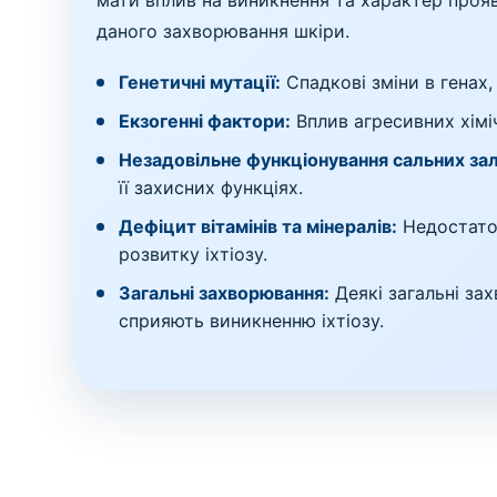
мати вплив на виникнення та характер прояв
даного захворювання шкіри.
Генетичні мутації:
Спадкові зміни в генах,
Екзогенні фактори:
Вплив агресивних хімі
Незадовільне функціонування сальних зал
її захисних функціях.
Дефіцит вітамінів та мінералів:
Недостаток
розвитку іхтіозу.
Загальні захворювання:
Деякі загальні за
сприяють виникненню іхтіозу.