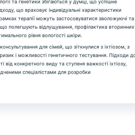
огії та генетики збігаються у думці, що успішне
ідходу, що враховує індивідуальні характеристики
 рамках терапії можуть застосовуватися зволожуючі та
и, що полегшують відлущування, профілактика вторинних
тимального рівня вологості шкіри.
нсультування для сімей, що зіткнулися з іхтіозом, з
ризик і можливості генетичного тестування. Підходи д
і від конкретного виду та ступеня важкості іхтіозу,
ідченими спеціалістами для розробки