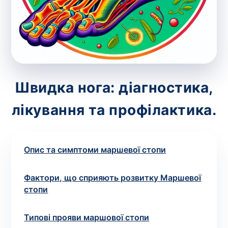
зіскрібки. Взяття біоматеріалу для них
виконує лікар – необхідий
запис до фахівця
.
Аналіз вдома
Зберегти
Швидка нога: діагностика,
лікування та профілактика.
Ваше ім'я
*
Опис та симптоми маршевої стопи
Номер телефону
*
Фактори, що сприяють розвитку Маршевої
стопи
Типові прояви маршової стопи