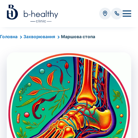
Аналізи
Головна
Захворювання
Маршова стопа
* Додатково оплачується (залежно від виду аналізу):
Вартість забору крові - 50 грн
Вартість забору біоматеріалу (крім крові) - від
35 грн
Всього:
0
грн
Попередній запис на дослідження не
потрібний. Виняток становлять мазки та