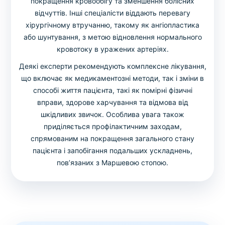
покращення кровообігу та зменшення болісних
відчуттів. Інші спеціалісти віддають перевагу
хірургічному втручанню, такому як ангіопластика
або шунтування, з метою відновлення нормального
кровотоку в уражених артеріях.
Деякі експерти рекомендують комплексне лікування,
що включає як медикаментозні методи, так і зміни в
способі життя пацієнта, такі як помірні фізичні
вправи, здорове харчування та відмова від
шкідливих звичок. Особлива увага також
приділяється профілактичним заходам,
спрямованим на покращення загального стану
пацієнта і запобігання подальших ускладнень,
пов’язаних з Маршевою стопою.