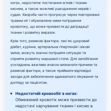
ногах, недостатнє постачання м’язів і тканин
киснем, а також можливі ушкодження нервів і
судин. Хвороба часто прогресує через повторювані
травми ніг і обумовлене ними погіршення
кровотоку, що може призвести до деградації
тканин і розвитку виразок.
Крім того, ризикові фактори, такі як цукровий
діабет, куріння, артеріальна гіпертензія і вікові
зміни, можуть значно погіршити ситуацію та
сприяти розвитку маршової стопи. Для запобігання
ускладнень важливо вчасно визначати причини та
ризикові фактори, а також приймати відповідні
заходи для забезпечення адекватного лікування та
догляду за пацієнтом.
Недостатній кровообіг в ногах:
Обмежений кровотік може призвести до
недостачі харчування тканин і кисню в