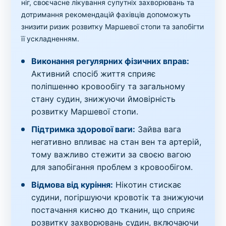
ніг, своєчасне лікування супутніх захворювань та
дотримання рекомендацій фахівців допоможуть
знизити ризик розвитку Маршевої стопи та запобігти
її ускладненням.
Виконання регулярних фізичних вправ:
Активний спосіб життя сприяє
поліпшенню кровообігу та загальному
стану судин, знижуючи ймовірність
розвитку Маршевої стопи.
Підтримка здорової ваги:
Зайва вага
негативно впливає на стан вен та артерій,
тому важливо стежити за своєю вагою
для запобігання проблем з кровообігом.
Відмова від куріння:
Нікотин стискає
судини, погіршуючи кровотік та знижуючи
постачання кисню до тканин, що сприяє
розвитку захворювань судин, включаючи