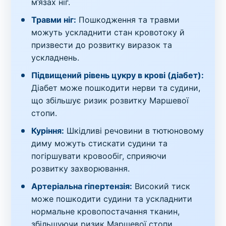
м’язах ніг.
Травми ніг:
Пошкодження та травми
можуть ускладнити стан кровотоку й
призвести до розвитку виразок та
ускладнень.
Підвищений рівень цукру в крові (діабет):
Діабет може пошкодити нерви та судини,
що збільшує ризик розвитку Маршевої
стопи.
Куріння:
Шкідливі речовини в тютюновому
диму можуть стискати судини та
погіршувати кровообіг, сприяючи
розвитку захворювання.
Артеріальна гіпертензія:
Високий тиск
може пошкодити судини та ускладнити
нормальне кровопостачання тканин,
збільшуючи ризик Маршевої стопи.