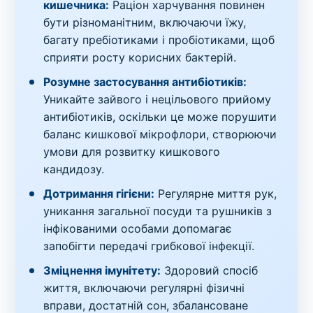
кишечника:
Раціон харчування повинен
бути різноманітним, включаючи їжу,
багату пребіотиками і пробіотиками, щоб
сприяти росту корисних бактерій.
Розумне застосування антибіотиків:
Уникайте зайвого і нецільового прийому
антибіотиків, оскільки це може порушити
баланс кишкової мікрофлори, створюючи
умови для розвитку кишкового
кандидозу.
Дотримання гігієни:
Регулярне миття рук,
уникання загальної посуди та рушників з
інфікованими особами допомагає
запобігти передачі грибкової інфекції.
Зміцнення імунітету:
Здоровий спосіб
життя, включаючи регулярні фізичні
вправи, достатній сон, збалансоване