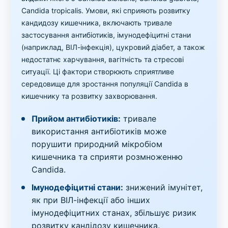
Candida tropicalis. Умови, які сприяють розвитку
кандидозу кишечника, включають тривале
застосування антибіотиків, імунодефіцитні стани
(наприклад, ВІЛ-інфекція), цукровий діабет, а також
недостатнє харчування, вагітність та стресові
ситуації. Ці фактори створюють сприятливе
середовище для зростання популяції Candida в
кишечнику та розвитку захворювання.
Прийом антибіотиків:
тривале
використання антибіотиків може
порушити природний мікробіом
кишечника та сприяти розмноженню
Candida.
Імунодефіцитні стани:
знижений імунітет,
як при ВІЛ-інфекції або інших
імунодефіцитних станах, збільшує ризик
розвитку кандідозу кишечника.