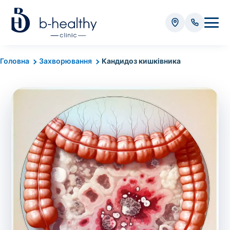
Аналізи
Головна
Захворювання
Кандидоз кишківника
* Додатково оплачується (залежно від виду аналізу):
Вартість забору крові - 50 грн
Вартість забору біоматеріалу (крім крові) - від
35 грн
Всього:
0
грн
Попередній запис на дослідження не
потрібний. Виняток становлять мазки та