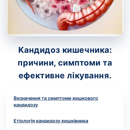
зіскрібки. Взяття біоматеріалу для них
виконує лікар – необхідий
запис до фахівця
.
Аналіз вдома
Зберегти
Кандидоз кишечника:
причини, симптоми та
Ваше ім'я
*
ефективне лікування.
Визначення та симптоми кишкового
Номер телефону
*
кандидозу
Етіологія кандидозу кишківника