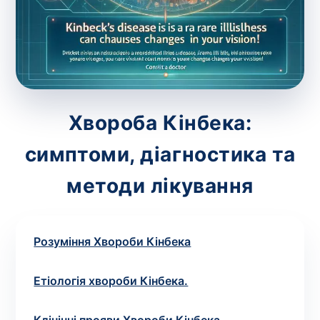
зіскрібки. Взяття біоматеріалу для них
виконує лікар – необхідий
запис до фахівця
.
Аналіз вдома
Зберегти
Хвороба Кінбека:
симптоми, діагностика та
Ваше ім'я
*
методи лікування
Розуміння Хвороби Кінбека
Номер телефону
*
Етіологія хвороби Кінбека.