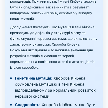
координації. Причини мутації у гені Кінбека можуть
бути як спадковими, так і виникати в результаті
випадкових генетичних змін, особливо у випадку
нових мутацій.
Дослідження показують, що мутація в гені Кінбека
призводить до дефектів у структурі мозку та
функціонуванні нервової системи, що виявляється у
характерних симптомах Хвороби Кінбека.
Розуміння цих причин має важливе значення для
розробки методів лікування та терапії,
спрямованих на поліпшення якості життя пацієнтів
із цією хворобою.
Генетична мутація:
Хвороба Кінбека
обумовлена мутацією в гені Кінбека,
відповідальному за нормальний розвиток
нервової системи.
Спадковість:
Хвороба Кінбека може бути