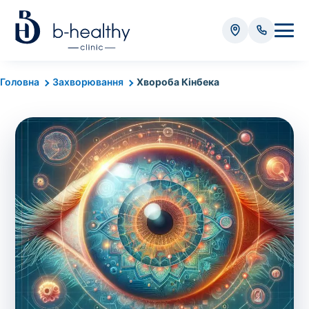
Аналізи
Головна
Захворювання
Хвороба Кінбека
* Додатково оплачується (залежно від виду аналізу):
Вартість забору крові - 50 грн
Вартість забору біоматеріалу (крім крові) - від
35 грн
Всього:
0
грн
Попередній запис на дослідження не
потрібний. Виняток становлять мазки та