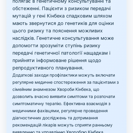
полягає в генетичному консультуванні та
обстеженні. Пацієнти з ризиком передачі
мутацій у гені Кінбека спадковим шляхом
мають звернутися до генетиків для оцінки
цього ризику та пояснення можливих
наслідків. Генетичне консультування може
допомогти зрозуміти ступінь ризику
передачі генетичної патології нащадкам і
прийняти інформоване рішення щодо
репродуктивного планування.
Додаткові заходи профілактики можуть включати
регулярне медичне спостереження за пацієнтами з
сімейним анамнезом Хвороби Кінбека, що
дозволить вчасно виявити симптоми та розпочати
симптоматичну терапію. Ефективна взаємодія з
медичними фахівцями, регулярне проведення
діагностичних досліджень та дотримання
рекомендацій лікарів можуть сприяти ранньому
виявленню та управлінню Хворобою Кінбека.