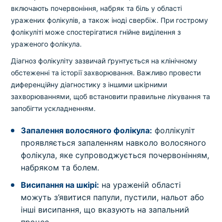
включають почервоніння, набряк та біль у області
уражених фолікулів, а також іноді свербіж. При гострому
фолікуліті може спостерігатися гнійне виділення з
ураженого фолікула.
Діагноз фолікуліту зазвичай ґрунтується на клінічному
обстеженні та історії захворювання. Важливо провести
диференційну діагностику з іншими шкірними
захворюваннями, щоб встановити правильне лікування та
запобігти ускладненням.
Запалення волосяного фолікула:
фоллікуліт
проявляється запаленням навколо волосяного
фолікула, яке супроводжується почервонінням,
набряком та болем.
Висипання на шкірі:
на ураженій області
можуть з’явитися папули, пустили, нальот або
інші висипання, що вказують на запальний