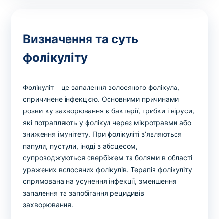
Вибрати клініку
Визначення та суть
фолікуліту
Оформити замовлення
Якщо ви не знаєте, які аналізи вам необхідні,
Фолікуліт – це запалення волосяного фолікула,
запишіться до лікаря
на консультацію .
спричинене інфекцією. Основними причинами
розвитку захворювання є бактерії, грибки і віруси,
* Адміністрація клініки вживає всіх заходів для
які потрапляють у фолікул через мікротравми або
своєчасного оновлення розміщеного на сайті прайс-
зниження імунітету. При фолікуліті з’являються
листа. Проте, щоб уникнути можливих непорозумінь,
папули, пустули, іноді з абсцесом,
рекомендуємо уточнювати вартість та терміни
супроводжуються свербіжем та болями в області
виконання досліджень за телефонами, вказаними на
уражених волосяних фолікулів. Терапія фолікуліту
сайті.
спрямована на усунення інфекції, зменшення
запалення та запобігання рецидивів
захворювання.