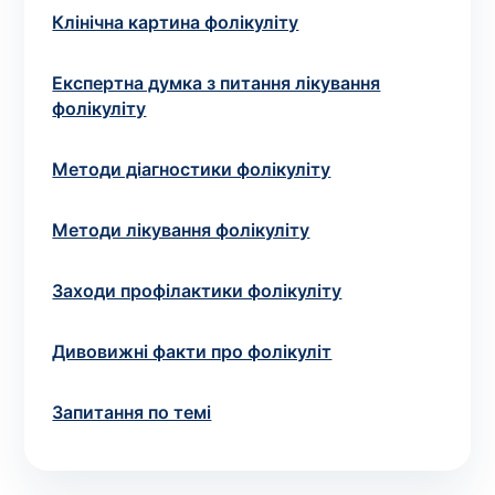
зіскрібки. Взяття біоматеріалу для них
Клінічна картина фолікуліту
виконує лікар – необхідий
запис до фахівця
.
Експертна думка з питання лікування
Аналіз вдома
фолікуліту
Зберегти
Методи діагностики фолікуліту
Методи лікування фолікуліту
Ваше ім'я
*
Заходи профілактики фолікуліту
Дивовижні факти про фолікуліт
Номер телефону
*
Запитання по темі