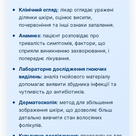
Клінічний огляд:
лікар оглядає уражені
ділянки шкіри, оцінює висипи,
почервоніння та інші ознаки запалення.
Анамнез:
пацієнт розповідає про
тривалість симптомів, фактори, що
сприяли виникненню захворювання, і
попереднє лікування.
Лабораторне дослідження гноючих
виділень:
аналіз гнойового матеріалу
допомагає виявити збудника інфекції та
чутливість до антибіотиків.
Дерматоскопія:
метод для збільшення
зображення шкіри, що дозволяє більш
детально вивчити стан волосяних
фолікулів.
Культурне дослідження:
проводиться для