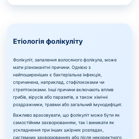
Етіологія фолікуліту
Фолікуліт, запалення волосяного фолікула, може
мати різноманітні причини. Однією з
найпоширеніших є бактеріальна інфекція,
спричинена, наприклад, стафілококами чи
стрептококами. Інші причини включають вплив
грибів, вірусів або паразитів, а також хімічні
роздражники, травми або загальний імунодефіцит.
Важливо враховувати, що фолікуліт може бути як
самостійним захворюванням, так і виникати як
ускладнення при інших шкірних розладах,
системних захворюваннях або після некоректного