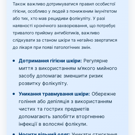
Також важливо дотримуватися правил особистої
гігієни, особливо у людей з пониженим імунітетом
або тих, хто мав рецидиви фолікуліту. У разі
наявності хронічного захворювання, що потребує
тривалого прийому антибіотиків, важливо
слідкувати за станом шкіри та негайно звертатися
до лікаря при появі патологічних змін.
Дотримання гігієни шкіри:
Регулярне
миття з використанням м’якого мийного
засобу допомагає зменшити ризик
розвитку фолікуліту.
Уникання травмування шкіри:
Обережне
гоління або депіляція з використанням
чистих та гострих предметів
допомагають запобігти вторгненню
інфекції в волосяні фолікули.
Носити вільний одяг:
Уникати стискання