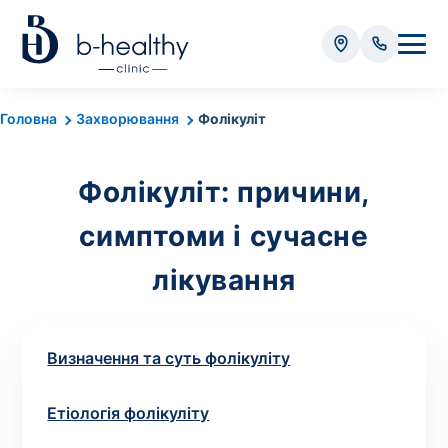
Аналізи
Головна
Захворювання
Фолікуліт
* Додатково оплачується (залежно від виду аналізу):
Фолікуліт: причини,
Вартість забору крові - 50 грн
Вартість забору біоматеріалу (крім крові) - від
симптоми і сучасне
35 грн
лікування
Всього:
0
грн
Визначення та суть фолікуліту
Етіологія фолікуліту
Попередній запис на дослідження не
потрібний. Виняток становлять мазки та