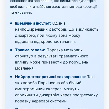
основного захворювання, що викликало дизартрію,
щоб визначити найбільш ефективні методи корекції
та лікування.
Ішемічний інсульт:
Один з
найпоширеніших факторів, що викликають
дизартрію, при якому зона мозку
відірвана від кровопостачання.
Травма голови:
Поразка мозкових
структур в результаті травматичного
впливу може призвести до порушень
мовлення.
Нейродегенеративні захворювання:
Такі
як хвороба Паркінсона або бічний
амиотрофічний склероз, можуть
спричинити дизартрію через прогресуючу
поразку нервової системи.