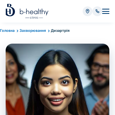
Аналізи
Головна
Захворювання
Дизартрія
* Додатково оплачується (залежно від виду аналізу):
Вартість забору крові - 50 грн
Вартість забору біоматеріалу (крім крові) - від
35 грн
Всього:
0
грн
Попередній запис на дослідження не
потрібний. Виняток становлять мазки та