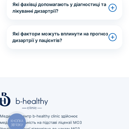
Які фахівці допомагають у діагностиці та
лікуванні дизартрії?
Які фактори можуть вплинути на прогноз
дизартрії у пацієнтів?
Медичний центр b-healthy clinic здійснює
медичну діяльність на підставі ліцензії МОЗ
КНОПКА
ЗВ'ЯЗКУ
України, виданої відповідно до наказу МОЗ