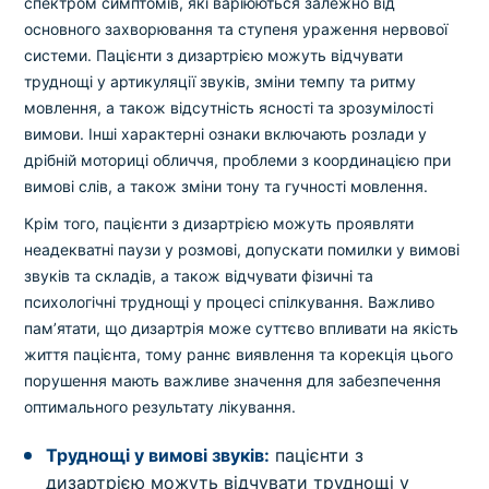
спектром симптомів, які варіюються залежно від
основного захворювання та ступеня ураження нервової
системи. Пацієнти з дизартрією можуть відчувати
труднощі у артикуляції звуків, зміни темпу та ритму
мовлення, а також відсутність ясності та зрозумілості
вимови. Інші характерні ознаки включають розлади у
дрібній моториці обличчя, проблеми з координацією при
вимові слів, а також зміни тону та гучності мовлення.
Крім того, пацієнти з дизартрією можуть проявляти
неадекватні паузи у розмові, допускати помилки у вимові
звуків та складів, а також відчувати фізичні та
психологічні труднощі у процесі спілкування. Важливо
пам’ятати, що дизартрія може суттєво впливати на якість
життя пацієнта, тому раннє виявлення та корекція цього
порушення мають важливе значення для забезпечення
оптимального результату лікування.
Труднощі у вимові звуків:
пацієнти з
дизартрією можуть відчувати труднощі у