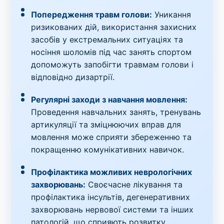
Попередження травм голови:
Уникання
ризикованих дій, використання захисних
засобів у екстремальних ситуаціях та
носіння шоломів під час занять спортом
допоможуть запобігти травмам голови і
відповідно дизартрії.
Регулярні заходи з навчання мовлення:
Проведення навчальних занять, тренувань
артикуляції та зміцнюючих вправ для
мовлення може сприяти збереженню та
покращенню комунікативних навичок.
Профілактика можливих неврологічних
захворювань:
Своєчасне лікування та
профілактика інсультів, дегенеративних
захворювань нервової системи та інших
патологій, що сприяють розвитку