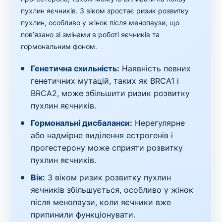
пухлин яєчників. З віком зростає ризик розвитку
пухлин, особливо у жінок після менопаузи, що
пов’язано зі змінами в роботі яєчників та
гормональним фоном.
Генетична схильність:
Наявність певних
генетичних мутацій, таких як BRCA1 і
BRCA2, може збільшити ризик розвитку
пухлин яєчників.
Гормональні дисбаланси:
Нерегулярне
або надмірне виділення естрогенів і
прогестерону може сприяти розвитку
пухлин яєчників.
Вік:
З віком ризик розвитку пухлин
яєчників збільшується, особливо у жінок
після менопаузи, коли яєчники вже
припинили функціонувати.