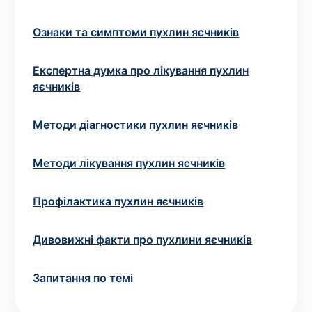
Вибрати клініку
Ознаки та симптоми пухлин яєчників
Експертна думка про лікування пухлин
Оформити замовлення
яєчників
Якщо ви не знаєте, які аналізи вам необхідні,
Методи діагностики пухлин яєчників
запишіться до лікаря
на консультацію .
Методи лікування пухлин яєчників
* Адміністрація клініки вживає всіх заходів для
своєчасного оновлення розміщеного на сайті прайс-
листа. Проте, щоб уникнути можливих непорозумінь,
Профілактика пухлин яєчників
рекомендуємо уточнювати вартість та терміни
виконання досліджень за телефонами, вказаними на
Дивовижні факти про пухлини яєчників
сайті.
Запитання по темі