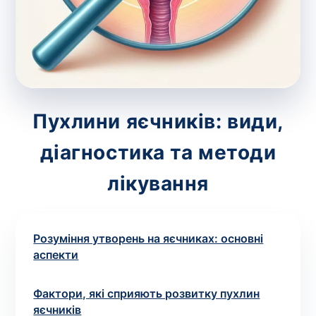
зіскрібки. Взяття біоматеріалу для них
виконує лікар – необхідий
запис до фахівця
.
Аналіз вдома
Зберегти
Пухлини яєчників: види,
діагностика та методи
Ваше ім'я
*
лікування
Розуміння утворень на яєчниках: основні
Номер телефону
*
аспекти
Фактори, які сприяють розвитку пухлин
яєчників