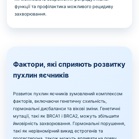
функції та профілактика можливого рецидиву
захворювання.
Фактори, які сприяють розвитку
пухлин яєчників
Розвиток пухлин яєчників зумовлений комплексом
факторів, включаючи генетичну схильність,
гормональні дисбаланси та вікові зміни. Генетичні
мутації, такі як BRCA1 і BRCA2, можуть збільшити
ймовірність захворювання. Гормональні порушення,
такі як нерівномірний викид естрогенів та
прогестерона, також можуть впливати на появу