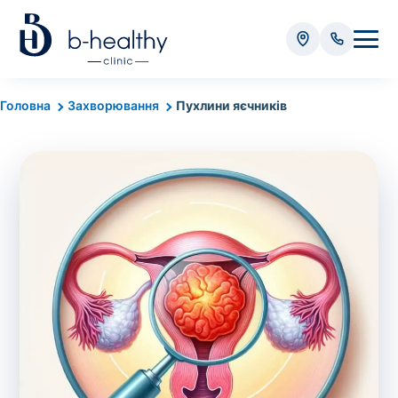
Аналізи
Головна
Захворювання
Пухлини яєчників
* Додатково оплачується (залежно від виду аналізу):
Вартість забору крові - 50 грн
Вартість забору біоматеріалу (крім крові) - від
35 грн
Всього:
0
грн
Попередній запис на дослідження не
потрібний. Виняток становлять мазки та