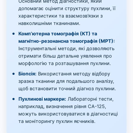
Основний метод діагностики, який
допомагає оцінити структуру пухлини, її
характеристики та взаємозв’язки з
навколишніми тканинами.
Комп’ютерна томографія (КТ) та
магнітно-резонансна томографія (МРТ):
Інструментальні методи, які дозволяють
отримати більш детальне уявлення про
морфологію та розташування пухлини.
Біопсія:
Використання методу відбору
зразка тканини для подальшого аналізу,
щоб встановити точний діагноз пухлини.
Пухлинові маркери:
Лабораторні тести,
наприклад, визначення рівня CA-125,
можуть використовуватися в діагностиці
та моніторингу пухлин яєчників.