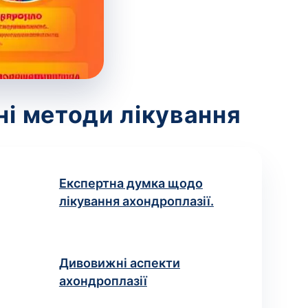
ні методи лікування
Експертна думка щодо
лікування ахондроплазії.
Дивовижні аспекти
ахондроплазії