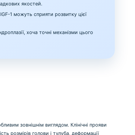
падкових якостей.
IGF-1 можуть сприяти розвитку цієї
дроплазії, хоча точні механізми цього
бливим зовнішнім виглядом. Клінічні прояви
сть розмірів голови і тулуба, деформації