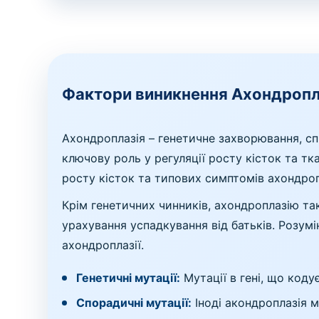
Фактори виникнення Ахондропл
Ахондроплазія – генетичне захворювання, сп
ключову роль у регуляції росту кісток та т
росту кісток та типових симптомів ахондроп
Крім генетичних чинників, ахондроплазію та
урахування успадкування від батьків. Розум
ахондроплазії.
Генетичні мутації:
Мутації в гені, що коду
Спорадичні мутації:
Іноді акондроплазія м