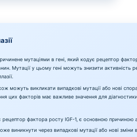
азії
ричинене мутаціями в гені, який кодує рецептор фактор
канин. Мутації у цьому гені можуть знизити активність
лазії.
кож можуть викликати випадкові мутації або нові спора
іння цих факторів має важливе значення для діагностики
є рецептор фактора росту IGF-1, є основною причиною а
оже виникнути через випадкові мутації або нові зміни в 