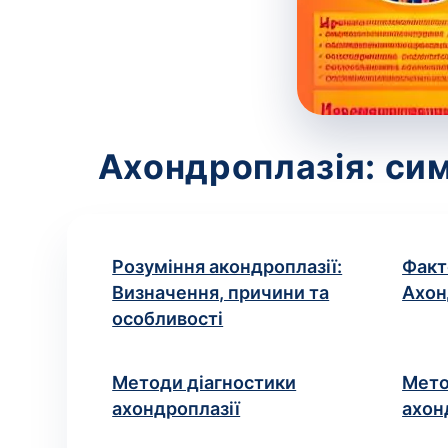
Ахондроплазія: сим
Розуміння акондроплазії:
Факт
Визначення, причини та
Ахон
особливості
Методи діагностики
Мето
ахондроплазії
ахон