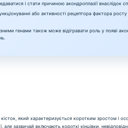
едаватися і стати причиною акондроплазії внаслідок с
нкціонуванні або активності рецептора фактора росту 
зними генами також може відігравати роль у появі акон
нь.
 кісток, який характеризується коротким зростом і осо
, але зазвичай включають короткі кінцівки, невідповідні