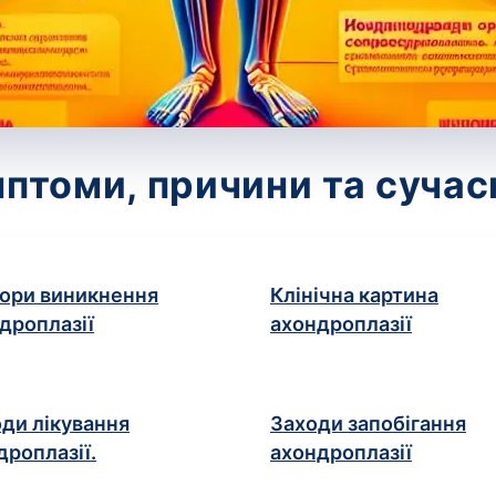
птоми, причини та сучас
ори виникнення
Клінічна картина
дроплазії
ахондроплазії
ди лікування
Заходи запобігання
дроплазії.
ахондроплазії