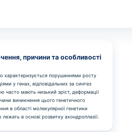
ачення, причини та особливості
що характеризується порушеннями росту
іями у генах, відповідальних за синтез
єю часто мають низький зріст, деформації
ричини виникнення цього генетичного
ення в області молекулярної генетики
 лежать в основі розвитку ахондроплазії.