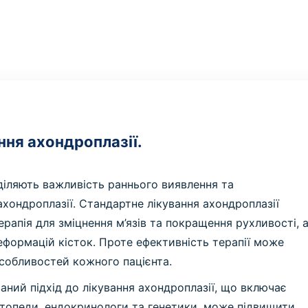
ння ахондроплазії.
иділяють важливість раннього виявлення та
ахондроплазії. Стандартне лікування ахондроплазії
ерапія для зміцнення м’язів та покращення рухливості, 
деформацій кісток. Проте ефективність терапії може
особливостей кожного пацієнта.
ний підхід до лікування ахондроплазії, що включає
ортопеди, ендокринологи та генетики, може підвищити