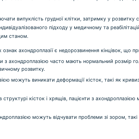
чати випуклість грудної клітки, затримку у розвитку с
індивідуалізованого підходу у медичному та реабілітац
цим станом.
х ознак ахондроплазії є недорозвинення кінцівок, що п
и з ахондроплазією часто мають нормальний розмір гол
зичному розвитку.
ією можуть виникати деформації кісток, такі як кривизна
в структурі кісток і хрящів, пацієнти з ахондроплазіє
ондроплазією можуть відчувати проблеми зі зором, такі 