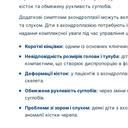
кісток та обмежену рухливість суглобів.
Додаткові симптоми ахондроплазії можуть вклю
та слухом. Діти з ахондроплазією потребують 
надання комплексної уваги під час управління 
Короткі кінцівки:
одним із основних клінічни
Невідповідність розмірів голови і тулуба:
діт
компактним, що створює диспропорцію в фі
Деформації кісток:
у пацієнтів з ахондроплаз
скелета.
Обмежена рухливість суглобів:
через зміни 
суглобів.
Проблеми зі зором і слухом:
деякі діти з ах
аномалії кістки черепа.