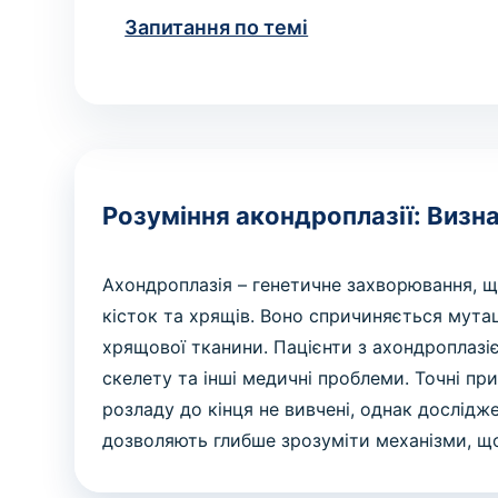
Запитання по темі
Розуміння акондроплазії: Визн
Ахондроплазія – генетичне захворювання, 
кісток та хрящів. Воно спричиняється мутац
хрящової тканини. Пацієнти з ахондроплазі
скелету та інші медичні проблеми. Точні п
розладу до кінця не вивчені, однак дослідж
дозволяють глибше зрозуміти механізми, що