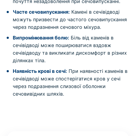
почуття незадоволення при сечовипусканні.
Часте сечовипускання:
Камені в сечівідводі
можуть призвести до частого сечовипускання
через подразнення сечового міхура.
Випромінювання болю:
Біль від каменів в
сечівідводі може поширюватися вздовж
сечівідводу та викликати дискомфорт в різних
ділянках тіла.
Наявність крові в сечі:
При наявності каменів в
сечівідводі може спостерігатися кров у сечі
через подразнення слизової оболонки
сечовивідних шляхів.