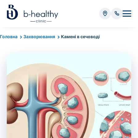
Аналізи
Головна
Захворювання
Камені в сечоводі
* Додатково оплачується (залежно від виду аналізу):
Вартість забору крові - 50 грн
Вартість забору біоматеріалу (крім крові) - від
35 грн
Всього:
0
грн
Попередній запис на дослідження не
потрібний. Виняток становлять мазки та