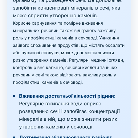
запобігти концентрації мінералів в сечі, яка
може сприяти утворенню каменів.
Корисне харчування та помірне вживання
мінеральних речовин також відіграють важливу
роль у профілактиці каменів в сечоводі. Уникання
зайвого споживання продуктів, що містять оксалати
або пуринові сполуки, може допомогти знизити
ризик утворення каменів. Регулярні медичні огляди,
контроль рівня кальцію, сечової кислоти та інших
речовин у сечі також відіграють важливу роль у
профілактиці каменів в сечоводі.
Вживання достатньої кількості рідини:
Регулярне вживання води сприяє
розведенню сечі і запобігає концентрації
мінералів в ній, що може знизити ризик
утворення каменів у сечоводі.
Дотримання збалансованого раціону: