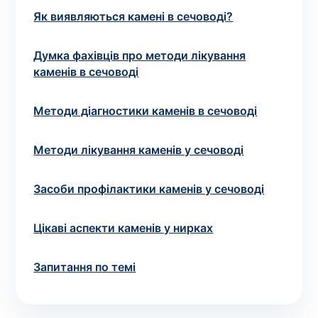
Вибрати клініку
Як виявляються камені в сечоводі?
Думка фахівців про методи лікування
каменів в сечоводі
Оформити замовлення
Методи діагностики каменів в сечоводі
Якщо ви не знаєте, які аналізи вам необхідні,
запишіться до лікаря
на консультацію .
Методи лікування каменів у сечоводі
* Адміністрація клініки вживає всіх заходів для
Засоби профілактики каменів у сечоводі
своєчасного оновлення розміщеного на сайті прайс-
листа. Проте, щоб уникнути можливих непорозумінь,
рекомендуємо уточнювати вартість та терміни
Цікаві аспекти каменів у нирках
виконання досліджень за телефонами, вказаними на
сайті.
Запитання по темі