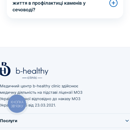
життя в профілактиці каменів у
сечоводі?
Медичний центр b-healthy clinic здійснює
медичну діяльність на підставі ліцензії МОЗ
України, виданої відповідно до наказу МОЗ
КНОПКА
України № 545 від 23.03.2021.
ЗВ'ЯЗКУ
Послуги