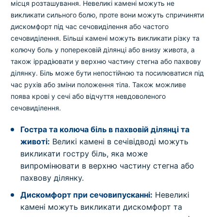
місця розташування. Невеликі камені можуть не
викликати сильного болю, проте вони можуть спричиняти
дискомфорт під час сечовиділення або частого
сечовиділення. Більші камені можуть викликати різку та
колючу боль у поперековій ділянці або внизу живота, а
також іррадіювати у верхню частину стегна або пахвову
ділянку. Біль може бути непостійною та посилюватися під
час рухів або зміни положення тіла. Також можливе
поява крові у сечі або відчуття невдоволеного
сечовиділення.
Гостра та колюча біль в пахвовій ділянці та
животі:
Великі камені в сечівідводі можуть
викликати гостру біль, яка може
випромінювати в верхню частину стегна або
пахвову ділянку.
Дискомфорт при сечовипусканні:
Невеликі
камені можуть викликати дискомфорт та