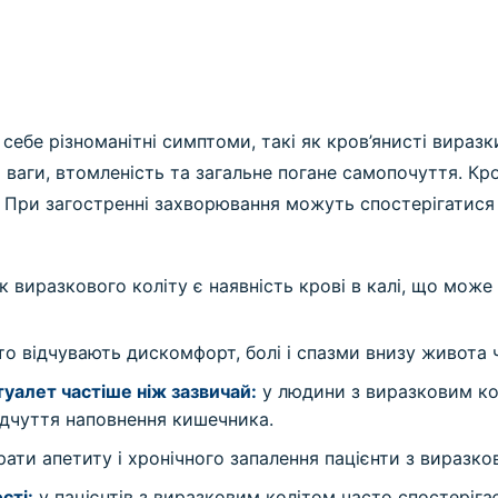
себе різноманітні симптоми, такі як кров’янисті виразки
 ваги, втомленість та загальне погане самопочуття. Кро
При загостренні захворювання можуть спостерігатися в
 виразкового коліту є наявність крові в калі, що може 
то відчувають дискомфорт, болі і спазми внизу живота 
туалет частіше ніж зазвичай:
у людини з виразковим ко
ідчуття наповнення кишечника.
ати апетиту і хронічного запалення пацієнти з виразко
сті:
у пацієнтів з виразковим колітом часто спостерігає