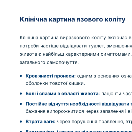
Клінічна картина язового коліту
Клінічна картина виразкового коліту включає в 
потреби частіше відвідувати туалет, зменшення
живота є найбільш характерними симптомами. 
загального самопочуття.
Кров’янисті проноси:
одним з основних ознак
оболонки товстої кишки.
Болі і спазми в області живота:
пацієнти час
Постійне відчуття необхідності відвідувати 
бажання випорожнитися через запалення і в
Втрата ваги:
через порушення травлення, втр
Втомленість і загальне відчуття несвоєчасно