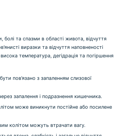
, болі та спазми в області живота, відчуття
в’янисті виразки та відчуття наповненості
исока температура, дегідрація та погіршення
бути пов’язано з запаленням слизової
через запалення і подразнення кишечника.
літом може виникнути постійне або посилене
вим колітом можуть втрачати вагу.
ться втома, слабкість і загальне відчуття