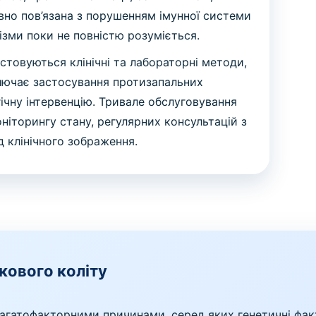
вно пов’язана з порушенням імунної системи
ізми поки не повністю розуміється.
стовуються клінічні та лабораторні методи,
включає застосування протизапальних
гічну інтервенцію. Тривале обслуговування
ніторингу стану, регулярних консультацій з
ід клінічного зображення.
кового коліту
агатофакторними причинами, серед яких генетичні фак