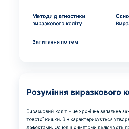
народження
ВИКЛИК ЛІКАРЯ ДОДОМУ
Хірургія
Методи діагностики
Осно
Виклик невролога додому
Діагностика та хірургічне
Консультація невролога вдома
виразкового коліту
Вира
Ваше ім'я
Номе
*
лікування захворювань
ПРОЦЕДУРИ ТА МАНІПУЛЯ
Запитання по темі
Маніпуляція
Медичні процедури за
призначенням
Якщо ви не зна
* Адміністрація клініки вживає всіх заході
рекомендуємо уточню
Розуміння виразкового к
Виразковий коліт – це хронічне запальне 
товстої кишки. Він характеризується утво
дефектами. Основні симптоми включають поно