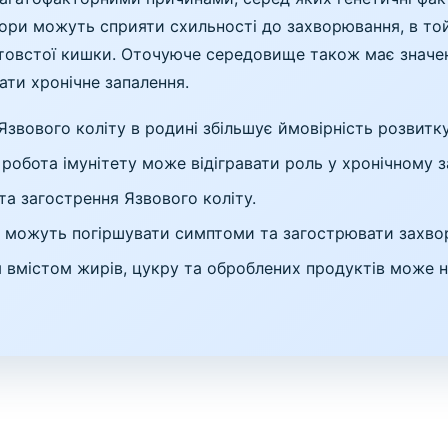
ори можуть сприяти схильності до захворювання, в той
овстої кишки. Оточуюче середовище також має значення,
ти хронічне запалення.
Язвового коліту в родині збільшує ймовірність розвитк
робота імунітету може відігравати роль у хронічному 
та загострення Язвового коліту.
 можуть погіршувати симптоми та загострювати захво
 вмістом жирів, цукру та оброблених продуктів може н