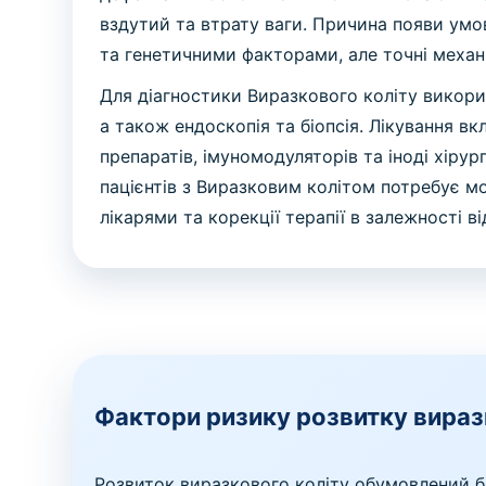
вздутий та втрату ваги. Причина появи умо
та генетичними факторами, але точні механ
Для діагностики Виразкового коліту викори
а також ендоскопія та біопсія. Лікування 
препаратів, імуномодуляторів та іноді хірур
пацієнтів з Виразковим колітом потребує мо
лікарями та корекції терапії в залежності в
Фактори ризику розвитку вираз
Розвиток виразкового коліту обумовлений б