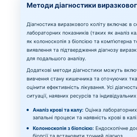
Методи діагностики виразковог
Діагностика виразкового коліту включає в с
лабораторних показників (таких як аналіз ка
як колоноскопія з біопсією та комп’ютерна 
виявлення та підтвердження діагнозу виразко
для подальшого аналізу.
Додаткові методи діагностики можуть включ
вивчення стану кишечника та оточуючих тка
оцінити ефективність лікування. Усі діагност
ситуації, наявних ресурсів та індивідуальни
Аналіз крові та калу:
Оцінка лабораторних 
запальні процеси та наявність крові в калі
Колоноскопія з біопсією:
Ендоскопічне дос
біопсії та встановити точний діагноз.