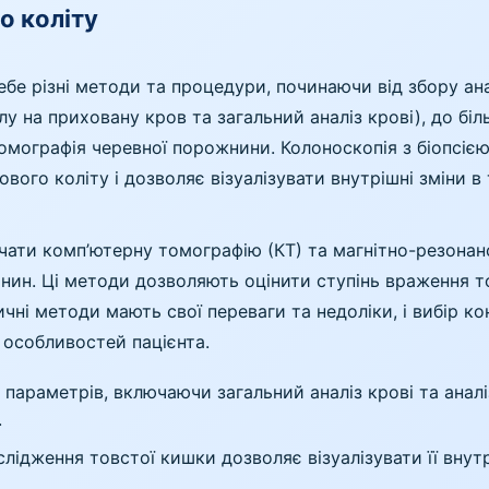
о коліту
ебе різні методи та процедури, починаючи від збору ан
лу на приховану кров та загальний аналіз крові), до бі
томографія черевної порожнини. Колоноскопія з біопсі
вого коліту і дозволяє візуалізувати внутрішні зміни в
ати комп’ютерну томографію (КТ) та магнітно-резонан
нин. Ці методи дозволяють оцінити ступінь враження т
ичні методи мають свої переваги та недоліки, і вибір к
х особливостей пацієнта.
параметрів, включаючи загальний аналіз крові та аналі
.
лідження товстої кишки дозволяє візуалізувати її внут