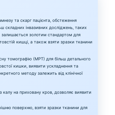
амнезу та скарг пацієнта, обстеження
льш складних інвазивних досліджень, таких
єю залишається золотим стандартом для
 товстій кишці, а також взяти зразки тканини
сну томографію (МРТ) для більш детального
овстої кишки, виявити ускладнення та
онкретного методу залежить від клінічної
з калу на приховану кров, дозволяє виявити
рішню поверхню, взяти зразки тканини для