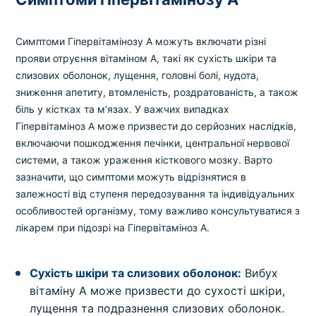
Симптоми Гіпервітамінозу A можуть включати різні
прояви отруєння вітаміном A, такі як сухість шкіри та
слизових оболонок, лущення, головні болі, нудота,
зниження апетиту, втомленість, роздратованість, а також
біль у кістках та м’язах. У важчих випадках
Гіпервітаміноз A може призвести до серйозних наслідків,
включаючи пошкодження печінки, центральної нервової
системи, а також ураження кісткового мозку. Варто
зазначити, що симптоми можуть відрізнятися в
залежності від ступеня передозування та індивідуальних
особливостей організму, тому важливо консультуватися з
лікарем при підозрі на Гіпервітаміноз A.
Сухість шкіри та слизових оболонок:
Вибух
вітаміну А може призвести до сухості шкіри,
лущення та подразнення слизових оболонок.