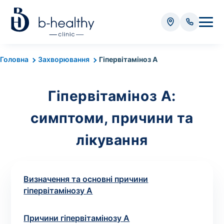
Аналізи
Головна
Захворювання
Гіпервітаміноз А
* Додатково оплачується (залежно від виду аналізу):
Гіпервітаміноз А:
Вартість забору крові - 50 грн
Вартість забору біоматеріалу (крім крові) - від
симптоми, причини та
35 грн
лікування
Всього:
0
грн
Визначення та основні причини
гіпервітамінозу А
Попередній запис на дослідження не
Причини гіпервітамінозу А
потрібний. Виняток становлять мазки та