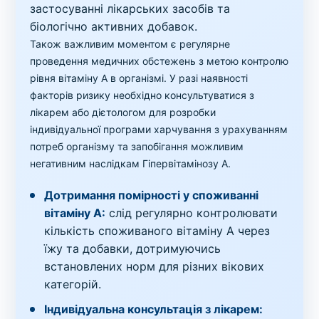
застосуванні лікарських засобів та
біологічно активних добавок.
Також важливим моментом є регулярне
проведення медичних обстежень з метою контролю
рівня вітаміну A в організмі. У разі наявності
факторів ризику необхідно консультуватися з
лікарем або дієтологом для розробки
індивідуальної програми харчування з урахуванням
потреб організму та запобігання можливим
негативним наслідкам Гіпервітамінозу A.
Дотримання помірності у споживанні
вітаміну A:
слід регулярно контролювати
кількість споживаного вітаміну A через
їжу та добавки, дотримуючись
встановлених норм для різних вікових
категорій.
Індивідуальна консультація з лікарем: