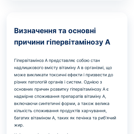
Вибрати клініку
Визначення та основні
Оформити замовлення
причини гіпервітамінозу А
Якщо ви не знаєте, які аналізи вам необхідні,
запишіться до лікаря
на консультацію .
Гіпервітаміноз А представляє собою стан
надлишкового вмісту вітаміну А в організмі, що
* Адміністрація клініки вживає всіх заходів для
може викликати токсичні ефекти і призвести до
своєчасного оновлення розміщеного на сайті прайс-
різних патологій органів і систем. Однією з
листа. Проте, щоб уникнути можливих непорозумінь,
основних причин розвитку гіпервітамінозу А є
рекомендуємо уточнювати вартість та терміни
надмірне споживання препаратів вітаміну А,
виконання досліджень за телефонами, вказаними на
включаючи синтетичні форми, а також велика
сайті.
кількість споживання продуктів харчування,
багатих вітаміном А, таких як печінка та риб’ячий
жир.