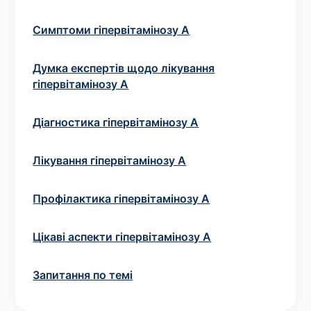
зіскрібки. Взяття біоматеріалу для них
виконує лікар – необхідий
запис до фахівця
.
Симптоми гіпервітамінозу А
Аналіз вдома
Думка експертів щодо лікування
гіпервітамінозу А
Зберегти
Діагностика гіпервітамінозу А
Лікування гіпервітамінозу А
Ваше ім'я
*
Профілактика гіпервітамінозу А
Цікаві аспекти гіпервітамінозу A
Номер телефону
*
Запитання по темі