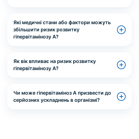
Які медичні стани або фактори можуть
збільшити ризик розвитку
гіпервітамінозу А?
Як вік впливає на ризик розвитку
гіпервітамінозу A?
Чи може гіпервітаміноз А призвести до
серйозних ускладнень в організмі?