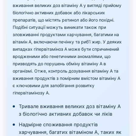
вживання великих доз вітаміну A у вигляді прийому
біологічно активних добавок або лікарських
препаратів, що містять ретинол або його похідні.
Подібні ситуації можуть виникати також при
зловживанні продуктами харчування, багатими на
вітамін A, включаючи печінку та риб’ї жир. У деяких
випадках гіпервітаміноз A може бути спричинений
вродженими або генетичними аномаліями, що
призводять до порушень обміну вітаміну A в
організмі. Отже, контроль дозування вітаміну A та
вживання продуктів з помірним вмістом вітаміну A
є ключовими для запобігання розвитку
гіпервітамінозу A.
Тривале вживання великих доз вітаміну A
з біологічно активних добавок чи ліків
Надмірне споживання продуктів
харчування, багатих вітаміном A, таких як