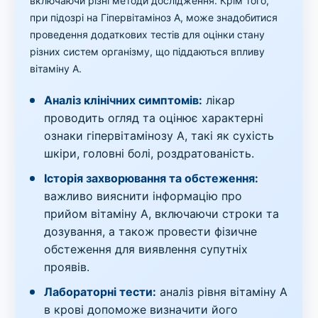
включаючи різні методи дослідження. Крім того,
при підозрі на Гіпервітаміноз А, може знадобитися
проведення додаткових тестів для оцінки стану
різних систем організму, що піддаються впливу
вітаміну А.
Аналіз клінічних симптомів:
лікар
проводить огляд та оцінює характерні
ознаки гіпервітамінозу A, такі як сухість
шкіри, головні болі, роздратованість.
Історія захворювання та обстеження:
важливо вияснити інформацію про
прийом вітаміну A, включаючи строки та
дозування, а також провести фізичне
обстеження для виявлення супутніх
проявів.
Лабораторні тести:
аналіз рівня вітаміну A
в крові допоможе визначити його