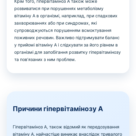
Крім того, гіпервітаміноз А також може
розвиватися при порушеннях метаболізму
вітаміну А в організмі, наприклад, при спадкових
захворюваннях або при синдромах, які
супроводжуються порушенням всмоктування
поживних речовин. Важливо підтримувати баланс
у прийомі вітаміну А і слідкувати за його рівнем в
організмі для запобігання розвитку гіпервітамінозу
та пов’язаних з ним проблем.
Причини гіпервітамінозу А
Гіпервітаміноз A, також відомий як передозування
вітаміну A, найчастіше виникає внаслідок тривалого