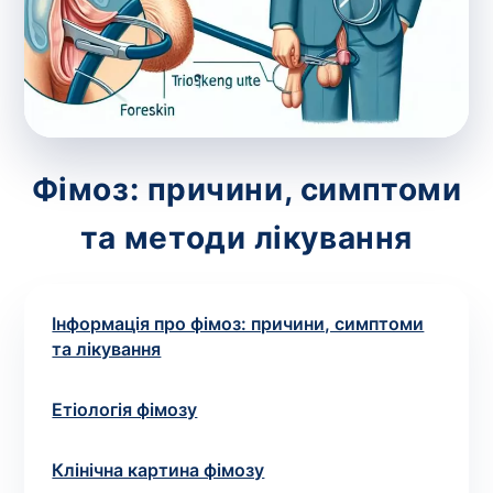
зіскрібки. Взяття біоматеріалу для них
виконує лікар – необхідий
запис до фахівця
.
Аналіз вдома
Зберегти
Фімоз: причини, симптоми
та методи лікування
Ваше ім'я
*
Інформація про фімоз: причини, симптоми
та лікування
Номер телефону
*
Етіологія фімозу
Клінічна картина фімозу