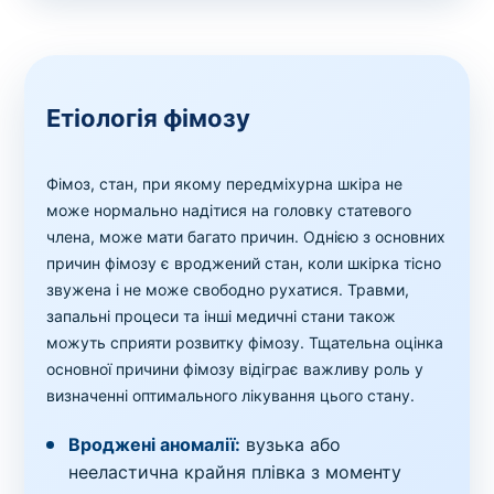
Етіологія фімозу
Фімоз, стан, при якому передміхурна шкіра не
може нормально надітися на головку статевого
члена, може мати багато причин. Однією з основних
причин фімозу є вроджений стан, коли шкірка тісно
звужена і не може свободно рухатися. Травми,
запальні процеси та інші медичні стани також
можуть сприяти розвитку фімозу. Тщательна оцінка
основної причини фімозу відіграє важливу роль у
визначенні оптимального лікування цього стану.
Вроджені аномалії:
вузька або
нееластична крайня плівка з моменту