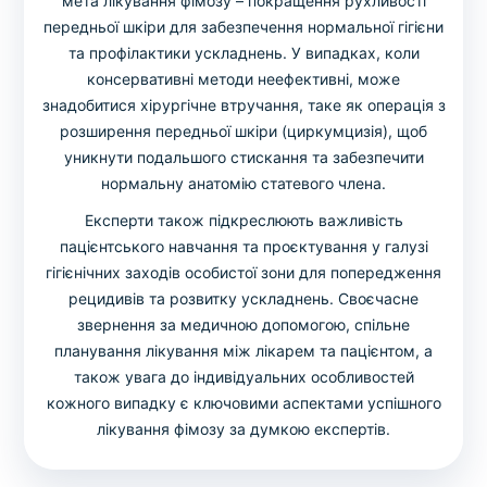
мета лікування фімозу – покращення рухливості
передньої шкіри для забезпечення нормальної гігієни
та профілактики ускладнень. У випадках, коли
консервативні методи неефективні, може
знадобитися хірургічне втручання, таке як операція з
розширення передньої шкіри (циркумцизія), щоб
уникнути подальшого стискання та забезпечити
нормальну анатомію статевого члена.
Експерти також підкреслюють важливість
пацієнтського навчання та проєктування у галузі
гігієнічних заходів особистої зони для попередження
рецидивів та розвитку ускладнень. Своєчасне
звернення за медичною допомогою, спільне
планування лікування між лікарем та пацієнтом, а
також увага до індивідуальних особливостей
кожного випадку є ключовими аспектами успішного
лікування фімозу за думкою експертів.