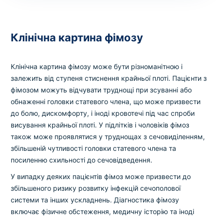
Клінічна картина фімозу
Клінічна картина фімозу може бути різноманітною і
залежить від ступеня стиснення крайньої плоті. Пацієнти з
фімозом можуть відчувати труднощі при зсуванні або
обнаженні головки статевого члена, що може призвести
до болю, дискомфорту, і іноді кровотечі під час спроби
висування крайньої плоті. У підлітків і чоловіків фімоз
також може проявлятися у труднощах з сечовиділенням,
збільшеній чутливості головки статевого члена та
посиленню схильності до сечовідведення.
У випадку деяких пацієнтів фімоз може призвести до
збільшеного ризику розвитку інфекцій сечополової
системи та інших ускладнень. Діагностика фімозу
включає фізичне обстеження, медичну історію та іноді