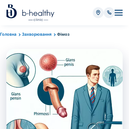
Аналізи
Головна
Захворювання
Фімоз
* Додатково оплачується (залежно від виду аналізу):
Вартість забору крові - 50 грн
Вартість забору біоматеріалу (крім крові) - від
35 грн
Всього:
0
грн
Попередній запис на дослідження не
потрібний. Виняток становлять мазки та