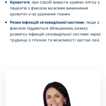
Кровотечі:
при спробі вивести крайню плітку у
пацієнтів з фімозом можливе виникнення
кровотеч з-за ураження тканин.
Ризик інфекцій сечовидільної системи:
люди з
фімозом піддаються збільшеному ризику
розвитку інфекцій сечовидільної системи через
труднощі з гігієною та можливості застою сечі.