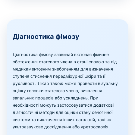
Діагностика фімозу
Діагностика фімозу зазвичай включає фізичне
обстеження статевого члена в стані спокою та під
медикаментозним знеболенням для визначення
ступеня стиснення передміхурної шкіри та її
рухливості. Лікар також може провести візуальну
оцінку головки статевого члена, виявлення
запальних процесів або ускладнень. При
необхідності можуть застосовуватися додаткові
діагностичні методи для оцінки стану сечогінної
системи та виключення інших патологій, такі як
ультразвукове дослідження або уретроскопія.