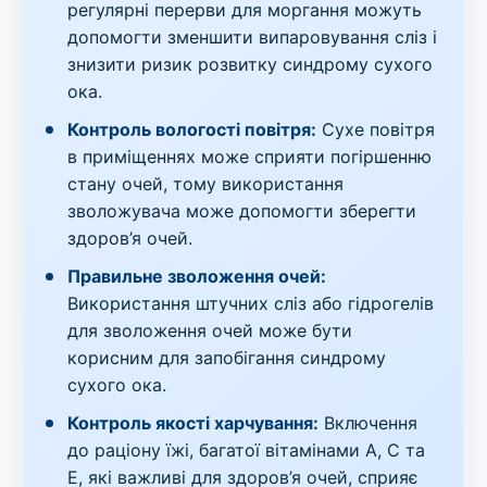
регулярні перерви для моргання можуть
допомогти зменшити випаровування сліз і
знизити ризик розвитку синдрому сухого
ока.
Контроль вологості повітря:
Сухе повітря
в приміщеннях може сприяти погіршенню
стану очей, тому використання
зволожувача може допомогти зберегти
здоров’я очей.
Правильне зволоження очей:
Використання штучних сліз або гідрогелів
для зволоження очей може бути
корисним для запобігання синдрому
сухого ока.
Контроль якості харчування:
Включення
до раціону їжі, багатої вітамінами A, C та
E, які важливі для здоров’я очей, сприяє