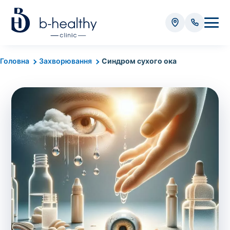
Аналізи
Головна
Захворювання
Синдром сухого ока
* Додатково оплачується (залежно від виду аналізу):
Вартість забору крові - 50 грн
Вартість забору біоматеріалу (крім крові) - від
35 грн
Всього:
0
грн
Попередній запис на дослідження не
потрібний. Виняток становлять мазки та