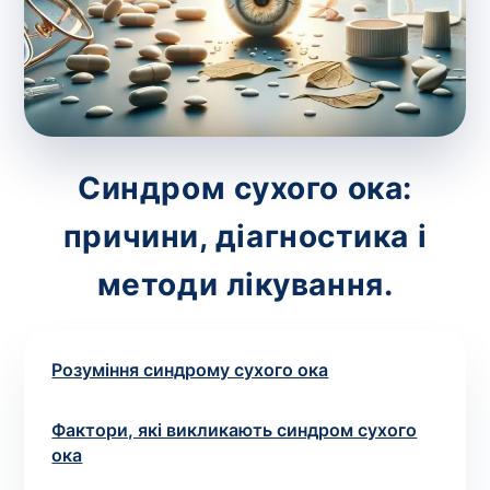
зіскрібки. Взяття біоматеріалу для них
виконує лікар – необхідий
запис до фахівця
.
Аналіз вдома
Зберегти
Синдром сухого ока:
причини, діагностика і
Ваше ім'я
*
методи лікування.
Розуміння синдрому сухого ока
Номер телефону
*
Фактори, які викликають синдром сухого
ока