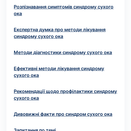
Вибрати клініку
Розпізнавання симптомів синдрому сухого
ока
Експертна думка про методи лікування
Оформити замовлення
синдрому сухого ока
Якщо ви не знаєте, які аналізи вам необхідні,
Методи діагностики синдрому сухого ока
запишіться до лікаря
на консультацію .
Ефективні методи лікування синдрому
* Адміністрація клініки вживає всіх заходів для
сухого ока
своєчасного оновлення розміщеного на сайті прайс-
листа. Проте, щоб уникнути можливих непорозумінь,
рекомендуємо уточнювати вартість та терміни
Рекомендації щодо профілактики синдрому
виконання досліджень за телефонами, вказаними на
сухого ока
сайті.
Дивовижні факти про синдром сухого ока
Запитання по темі