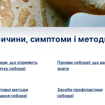
ичини, симптоми і метод
ори, що сприяють
Прояви себореї: що ва
итку себореї
знати
тивні методи
Засоби профілактики
вання себореї
себореї