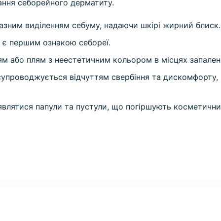
ання себорейного дерматиту.
зним виділенням себуму, надаючи шкірі жирний блиск.
о є першим ознакою себореї.
м або плям з неестетичним кольором в місцях запален
упроводжується відчуттям свербіння та дискомфорту, 
’являтися папули та пустули, що погіршують косметични