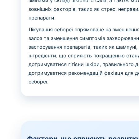
змінами у складі шкірного сала, а також 
зовнішніх факторів, таких як стрес, неправи
препарати.
Лікування себореї спрямоване на зменшення
залоз та зменшення симптомів захворюванн
застосування препаратів, таких як шампуні,
інгредієнти, що сприяють покращенню стану
дотримуватися гігієни шкіри, правильного д
дотримуватися рекомендацій фахівця для д
себореї.
Фактори, що сприяють розвитку