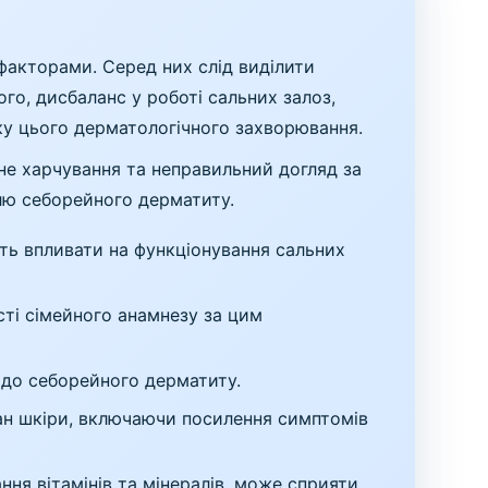
факторами. Серед них слід виділити
го, дисбаланс у роботі сальних залоз,
ку цього дерматологічного захворювання.
ане харчування та неправильний догляд за
олю себорейного дерматиту.
уть впливати на функціонування сальних
ті сімейного анамнезу за цим
 до себорейного дерматиту.
ан шкіри, включаючи посилення симптомів
ня вітамінів та мінералів, може сприяти