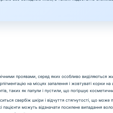
ічними проявами, серед яких особливо виділяються жир
ігментацію на місцях запалення і жовтуваті корки на шк
ів, таких як папули і пустили, що погіршує косметични
ситься свербіж шкіри і відчуття стягнутості, що може 
 пацієнти можуть відзначати посилене випадання волос