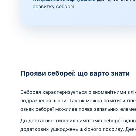
розвитку себореї.
Прояви себореї: що варто знати
Себорея характеризується різноманітними клін
подразнення шкіри. Також можна помітити гіперп
ознак себореї можливе поява запальних елемент
До достатньо типових симптомів себореї відно
додаткових ушкоджень шкірного покриву. Деякі