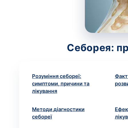
Себорея: пр
Розуміння себореї:
Факт
симптоми, причини та
розв
лікування
Методи діагностики
Ефек
себореї
ліку