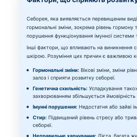
Себорея, яка виявляється перевищеним виді
гормональні зміни, зокрема рівень гормону т
порушення функціонування імунної системи 
Інші фактори, що впливають на виникнення се
шкірою. Розуміння цих причин є важливою к
Гормональні зміни:
Вікові зміни, зміни рі
залоз і сприяти розвитку себореї.
Генетична схильність:
Успадкування також
захворюванням збільшується ймовірність 
Імунні порушення:
Недостатня або зайві і
Стир:
Підвищений рівень стресу або трив
себореї.
Неправильне харчування:
Дієта, багата ж