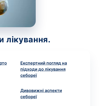
и лікування.
рто
Експертний погляд на
підходи до лікування
себореї
Дивовижні аспекти
себореї