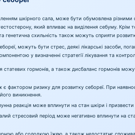
ленням шкірного сала, може бути обумовлена різними 
естостерону, який впливає на виділення себуму. Крім то
та генетична схильність також можуть сприяти розвит
бореї, можуть бути стрес, деякі лікарські засоби, пог
омпонентою у визначенні стратегії лікування та контр
вня статевих гормонів, а також дисбаланс гормонів мож
 є фактором ризику для розвитку себореї. При наявнос
його виникнення.
мунна реакція може вплинути на стан шкіри і призвести
алий стресовий період може негативно вплинути на ст
ирною або солодкою їжею, а також недостатнє споживан