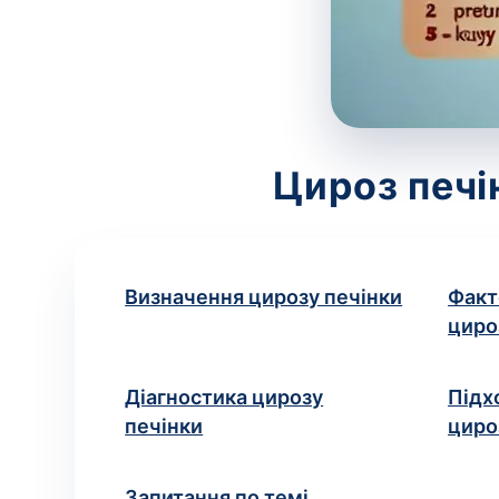
Цироз печі
Визначення цирозу печінки
Факт
циро
Діагностика цирозу
Підх
печінки
циро
Запитання по темі