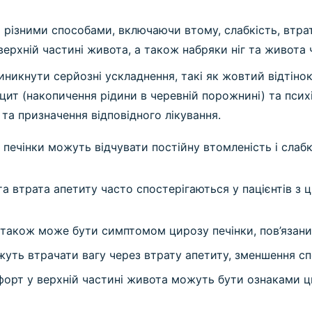
ізними способами, включаючи втому, слабкість, втрату
ерхній частині живота, а також набряки ніг та живота ч
виникнути серйозні ускладнення, такі як жовтий відтіно
асцит (накопичення рідини в черевній порожнині) та пси
та призначення відповідного лікування.
печінки можуть відчувати постійну втомленість і слаб
 та втрата апетиту часто спостерігаються у пацієнтів з
 також може бути симптомом цирозу печінки, пов’язан
уть втрачати вагу через втрату апетиту, зменшення сп
форт у верхній частині живота можуть бути ознаками ци