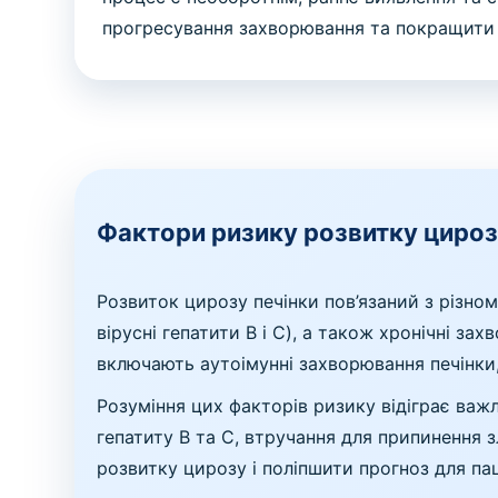
прогресування захворювання та покращити 
Фактори ризику розвитку цироз
Розвиток цирозу печінки пов’язаний з різно
вірусні гепатити В і C), а також хронічні за
включають аутоімунні захворювання печінки,
Розуміння цих факторів ризику відіграє важ
гепатиту B та C, втручання для припинення
розвитку цирозу і поліпшити прогноз для пац