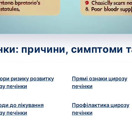
нки: причини, симптоми т
ори ризику розвитку
Прямі ознаки цирозу
зу печінки
печінки
оди до лікування
Профілактика цирозу
зу печінки
печінки