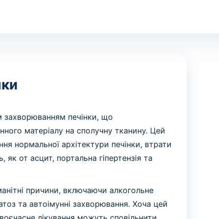
нки
м захворюванням печінки, що
ного матеріалу на сполучну тканину. Цей
ня нормальної архітектури печінки, втрати
, як от асцит, портальна гіпертензія та
манітні причини, включаючи алкогольне
атоз та автоімунні захворювання. Хоча цей
своєчасне лікування можуть сповільнити