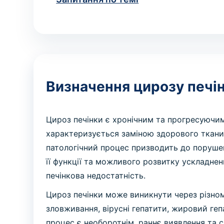
Визначення цирозу печі
Цироз печінки є хронічним та прогресуючи
характеризується заміною здорового тканин
патологічний процес призводить до порушен
її функції та можливого розвитку ускладнень
печінкова недостатність.
Цироз печінки може виникнути через різно
зловживання, вірусні гепатити, жировий геп
процес є необоротнім, раннє виявлення та 