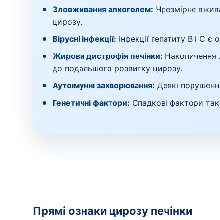
Зловживання алкоголем:
Чрезмірне вжива
цирозу.
Вірусні інфекції:
Інфекції гепатиту B і C є
Жирова дистрофія печінки:
Накопичення ж
до подальшого розвитку цирозу.
Аутоімунні захворювання:
Деякі порушення
Генетичні фактори:
Спадкові фактори тако
Прямі ознаки цирозу печінки