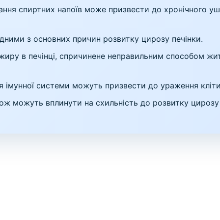
ння спиртних напоїв може призвести до хронічного уш
 одними з основних причин розвитку цирозу печінки.
иру в печінці, спричинене неправильним способом жи
 імунної системи можуть призвести до ураження клітин
ж можуть вплинути на схильність до розвитку цирозу 