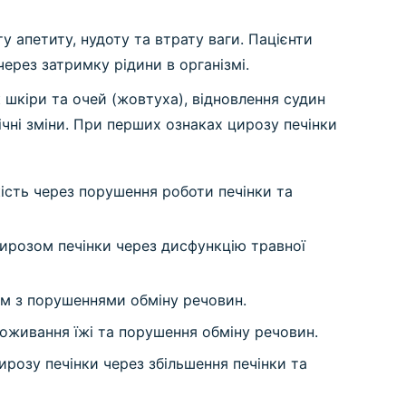
 апетиту, нудоту та втрату ваги. Пацієнти
ерез затримку рідини в організмі.
к шкіри та очей (жовтуха), відновлення судин
хічні зміни. При перших ознаках цирозу печінки
кість через порушення роботи печінки та
 цирозом печінки через дисфункцію травної
им з порушеннями обміну речовин.
оживання їжі та порушення обміну речовин.
розу печінки через збільшення печінки та