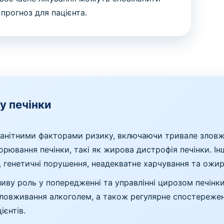
прогноз для пацієнта.
у печінки
манітними факторами ризику, включаючи тривале зловжив
хворювання печінки, такі як жирова дистрофія печінки. І
 генетичні порушення, неадекватне харчування та ожир
ливу роль у попередженні та управлінні цирозом печінки
 зловживання алкоголем, а також регулярне спостереже
ієнтів.