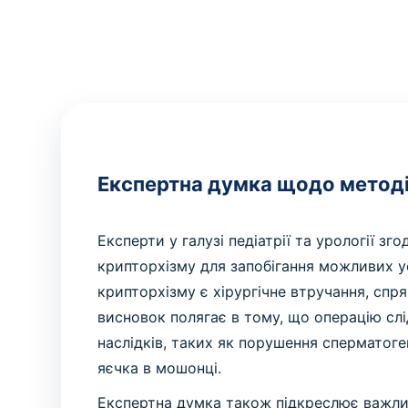
Експертна думка щодо методі
Експерти у галузі педіатрії та урології зг
крипторхізму для запобігання можливих у
крипторхізму є хірургічне втручання, спр
висновок полягає в тому, що операцію сл
наслідків, таких як порушення сперматоге
яєчка в мошонці.
Експертна думка також підкреслює важли