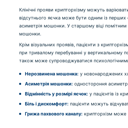
Клінічні прояви крипторхізму можуть варіюват
відсутнього яєчка може бути одним із перших
асиметрія мошонки. У старшому віці помітним 
мошонки.
Крім візуальних проявів, пацієнти з крипторхі
при тривалому перебуванні у вертикальному по
також може супроводжуватися психологічними 
Нерозвинена мошонка:
у новонароджених хл
Асиметрія мошонки:
одностороння асиметрі
Відмінність у розмірі яєчок:
у пацієнтів із к
Біль і дискомфорт:
пацієнти можуть відчува
Грижа пахвового каналу:
крипторхізм може с