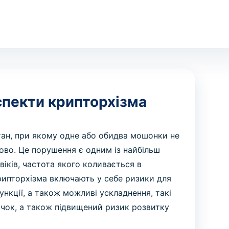
спекти крипторхізма
тан, при якому одне або обидва мошонки не
ово. Це порушення є одним із найбільш
іків, частота якого коливається в
крипторхізма включають у себе ризики для
ункції, а також можливі ускладнення, такі
яєчок, а також підвищений ризик розвитку