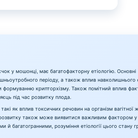
єчок у мошонці, має багатофакторну етіологію. Основн
шньоутробного періоду, а також вплив навколишнього с
и формуванню крипторхізму. Також помітний вплив факт
яєць під час розвитку плода.
 такі як вплив токсичних речовин на організм вагітної ж
розвитку також може виявитися важливим фактором у в
 й багатогранними, розуміння етіології цього стану г