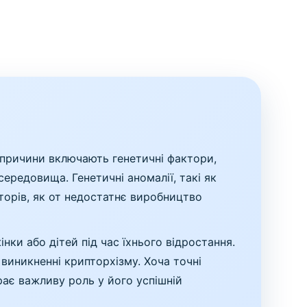
і причини включають генетичні фактори,
ередовища. Генетичні аномалії, такі як
орів, як от недостатнє виробництво
інки або дітей під час їхнього відростання.
иникненні крипторхізму. Хоча точні
рає важливу роль у його успішній