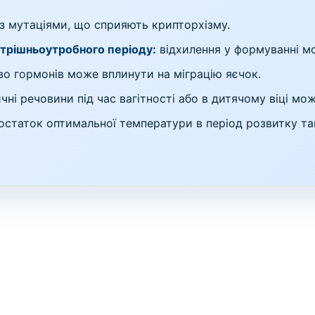
 мутаціями, що сприяють крипторхізму.
утрішньоутробного періоду:
відхилення у формуванні м
о гормонів може вплинути на міграцію яєчок.
чні речовини під час вагітності або в дитячому віці мо
статок оптимальної температури в період розвитку т