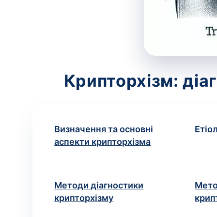
Крипторхізм: діа
Визначення та основні
Етіо
аспекти крипторхізма
Методи діагностики
Мето
крипторхізму
крип