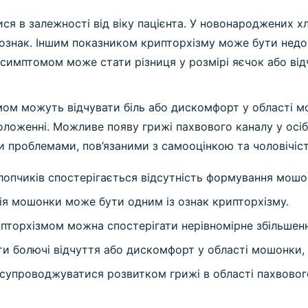
ися в залежності від віку пацієнта. У новонароджених 
 ознак. Іншим показником крипторхізму може бути не
симптомом може стати різниця у розмірі яєчок або від
змом можуть відчувати біль або дискомфорт у області м
ложенні. Можливе появу грижі пахвового каналу у осіб 
проблемами, пов’язаними з самооцінкою та чоловічіс
опчиків спостерігається відсутність формування мошон
я мошонки може бути одним із ознак крипторхізму.
рипторхізмом можна спостерігати нерівномірне збільшен
ти болючі відчуття або дискомфорт у області мошонки,
упроводжуватися розвитком грижі в області пахвового 