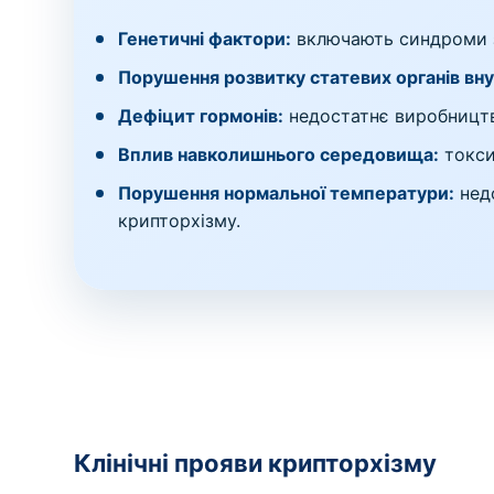
Генетичні фактори:
включають синдроми з
Порушення розвитку статевих органів вн
Дефіцит гормонів:
недостатнє виробництв
Вплив навколишнього середовища:
токси
Порушення нормальної температури:
недо
крипторхізму.
Клінічні прояви крипторхізму