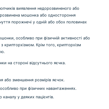
хлопчиків виявлення недорозвиненого або
дорозвинена мошонка або одностороння
чуття порожнечі у одній або обох половинах
ошонки, особливо при фізичній активності або
з крипторхізмом. Крім того, крипторхізм
тю.
ки на стороні відсутнього яєчка.
ня або зменшення розмірів яєчок.
 особливо при фізичних навантаженнях.
каналу у деяких пацієнтів.