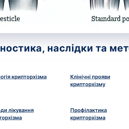
гностика, наслідки та ме
логія крипторхізма
Клінічні прояви
крипторхізму
ди лікування
Профілактика
торхізма
крипторхізма