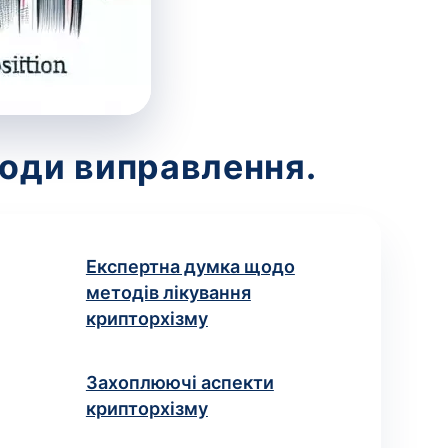
тоди виправлення.
Експертна думка щодо
методів лікування
крипторхізму
Захоплюючі аспекти
крипторхізму