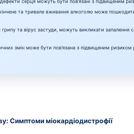
дефекти серця можуть бути пов’язані з підвищеним риз
інчене та тривале вживання алкоголю може пошкодити
ус грипу та вірус застуди, можуть викликати запалення 
ичних змін може бути пов’язана з підвищеним ризиком 
ву: Симптоми міокардіодистрофії