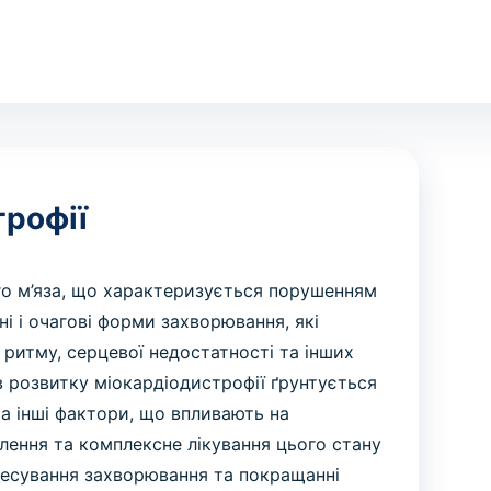
трофії
го м’яза, що характеризується порушенням
ні і очагові форми захворювання, які
ритму, серцевої недостатності та інших
в розвитку міокардіодистрофії ґрунтується
 та інші фактори, що впливають на
влення та комплексне лікування цього стану
гресування захворювання та покращанні