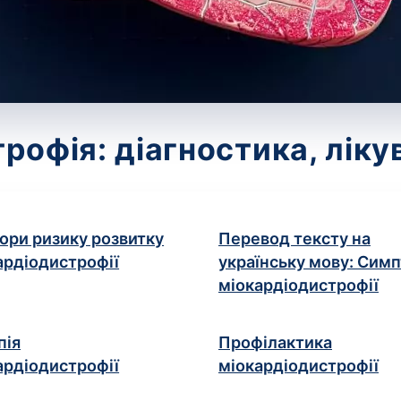
рофія: діагностика, лікув
ори ризику розвитку
Перевод тексту на
ардіодистрофії
українську мову: Сим
міокардіодистрофії
пія
Профілактика
ардіодистрофії
міокардіодистрофії