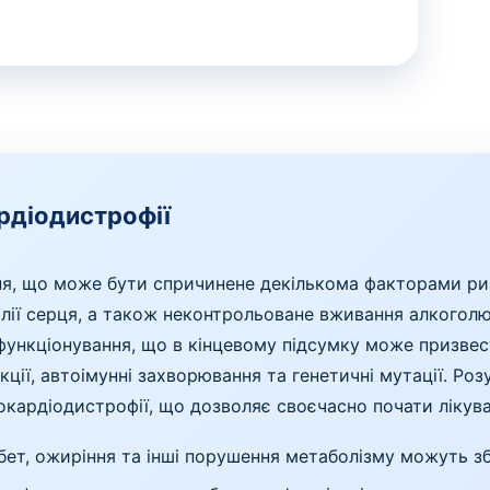
рдіодистрофії
ня, що може бути спричинене декількома факторами ри
лії серця, а також неконтрольоване вживання алкоголю
функціонування, що в кінцевому підсумку може призвес
ії, автоімунні захворювання та генетичні мутації. Розу
міокардіодистрофії, що дозволяє своєчасно почати ліку
ет, ожиріння та інші порушення метаболізму можуть зб