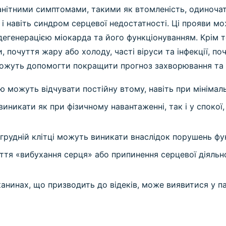
ітними симптомами, такими як втомленість, одиночатіст
ок і навіть синдром серцевої недостатності. Ці прояви 
егенерацією міокарда та його функціонуванням. Крім то
почуття жару або холоду, часті віруси та інфекції, поч
можуть допомогти покращити прогноз захворювання та я
 можуть відчувати постійну втому, навіть при мінімаль
никати як при фізичному навантаженні, так і у спокої,
грудній клітці можуть виникати внаслідок порушень фу
ття «вибухання серця» або припинення серцевої діяльн
анинах, що призводить до відеків, може виявитися у п