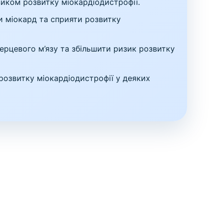
иком розвитку міокардіодистрофії.
 міокард та сприяти розвитку
серцевого м’язу та збільшити ризик розвитку
розвитку міокардіодистрофії у деяких