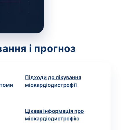
ання і прогноз
Підходи до лікування
птоми
міокардіодистрофії
Цікава інформація про
міокардіодистрофію