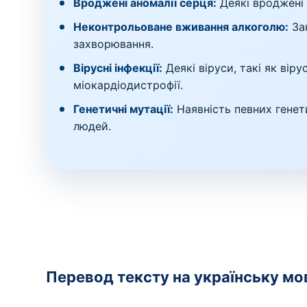
Вроджені аномалії серця:
Деякі вроджені 
Неконтрольоване вживання алкоголю:
Зак
захворювання.
Вірусні інфекції:
Деякі віруси, такі як вір
міокардіодистрофії.
Генетичні мутації:
Наявність певних генет
людей.
Перевод тексту на українську мо