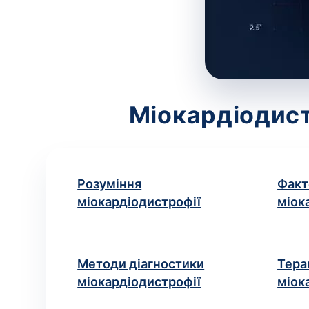
Міокардіодист
Розуміння
Факт
міокардіодистрофії
міок
Методи діагностики
Тера
міокардіодистрофії
міок