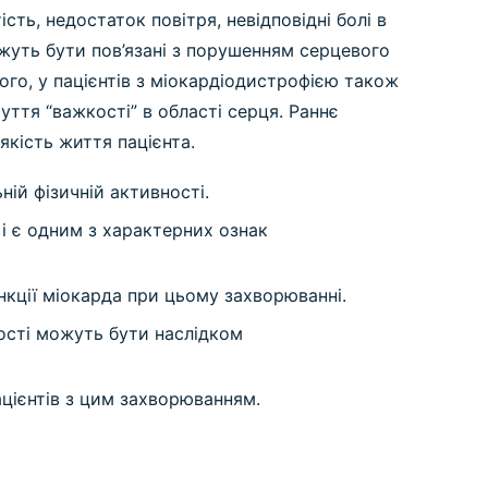
ь, недостаток повітря, невідповідні болі в
можуть бути пов’язані з порушенням серцевого
го, у пацієнтів з міокардіодистрофією також
уття “важкості” в області серця. Раннє
кість життя пацієнта.
ній фізичній активності.
 і є одним з характерних ознак
нкції міокарда при цьому захворюванні.
ості можуть бути наслідком
ацієнтів з цим захворюванням.