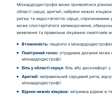
Міокардіодистрофія може проявлятися різноман
області серця, аритмії, набряки нижніх кінців
ритму та недостатністю серця, спричиненими д
може спостерігатися запаморочення, обмороки, 
виявлення та правильне лікування симптомів 
Втомленість:
пацієнти з міокардіодистрофією
Повітряний голос:
утруднене дихання може ви
міокардіодистрофії.
Біль у області серця:
біль або дискомфорт у 
Аритмії:
неправильний серцевий ритм, відчу
міокардіодистрофії.
Відеки нижніх кінцівок:
затримка рідини в тк